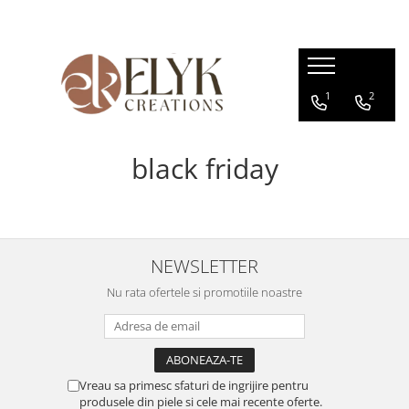
Pentru BARBATI
Pentru FEMEI
1
2
Portofele barbati
Genti femei
Bratari Piele
Portofele femei
Rucsacuri femei
black friday
NEWSLETTER
Nu rata ofertele si promotiile noastre
Vreau sa primesc sfaturi de ingrijire pentru
produsele din piele si cele mai recente oferte.