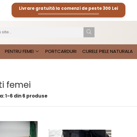
Livrare gratuită la comenzi de peste
300 Lei
PENTRU FEMEI
PORTCARDURI
CURELE PIELE NATURALA
i femei
a:
1-
6
din
6
produse