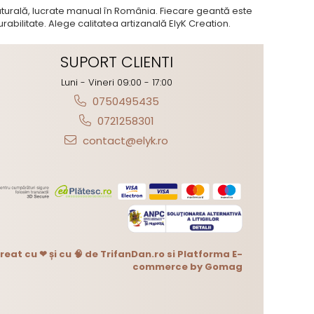
naturală, lucrate manual în România. Fiecare geantă este
 durabilitate. Alege calitatea artizanală ElyK Creation.
SUPORT CLIENTI
Luni - Vineri 09:00 - 17:00
0750495435
0721258301
contact@elyk.ro
reat cu ❤ și cu 🧠 de TrifanDan.ro
si
Platforma E-
commerce by Gomag