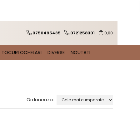
0750495435
0721258301
0,00
TOCURI OCHELARI
DIVERSE
NOUTATI
Ordoneaza: