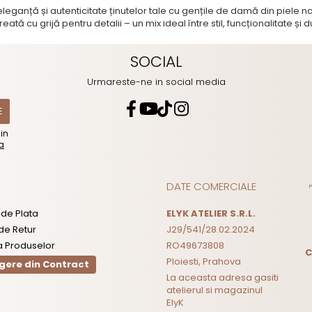
eganță și autenticitate ținutelor tale cu gențile de damă din piele 
reată cu grijă pentru detalii – un mix ideal între stil, funcționalitate și
SOCIAL
Urmareste-ne in social media
din
ca
DATE COMERCIALE
de Plata
ELYK ATELIER S.R.L.
 de Retur
J29/541/28.02.2024
a Produselor
RO49673808
C
Ploiesti, Prahova
gere din Contract
La aceasta adresa gasiti
atelierul si magazinul
ElyK