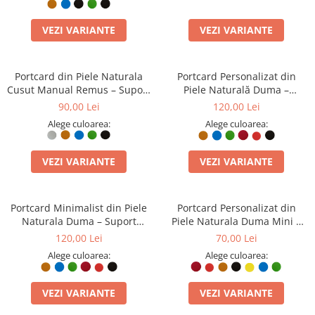
VEZI VARIANTE
VEZI VARIANTE
Portcard din Piele Naturala
Portcard Personalizat din
Cusut Manual Remus – Suport
Piele Naturală Duma –
Carduri Plat Minimalist,
Portofel Minimalist Gravat,
90,00 Lei
120,00 Lei
Diverse Culori
Diverse Culori
Alege culoarea:
Alege culoarea:
VEZI VARIANTE
VEZI VARIANTE
Portcard Minimalist din Piele
Portcard Personalizat din
Naturala Duma – Suport
Piele Naturala Duma Mini –
Subtire de Buzunar, Diverse
Suport Carduri Gravat
120,00 Lei
70,00 Lei
Culori
Manual, Design Ultra Slim
Alege culoarea:
Alege culoarea:
VEZI VARIANTE
VEZI VARIANTE