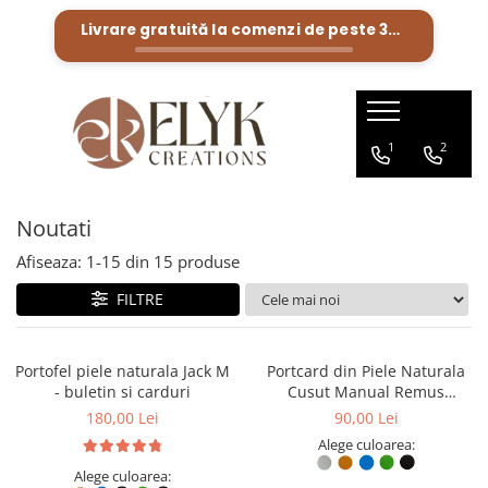
Livrare gratuită la comenzi de peste
300 Lei
Pentru BARBATI
Pentru FEMEI
Portofele barbati
Genti femei
1
2
Bratari Piele
Portofele femei
Rucsacuri femei
Noutati
Afiseaza:
1-
15
din
15
produse
FILTRE
Portofel piele naturala Jack M
Portcard din Piele Naturala
- buletin si carduri
Cusut Manual Remus
Personalizabil – Suport
180,00 Lei
90,00 Lei
Carduri Plat, Diverse Culori
Alege culoarea:
Alege culoarea: