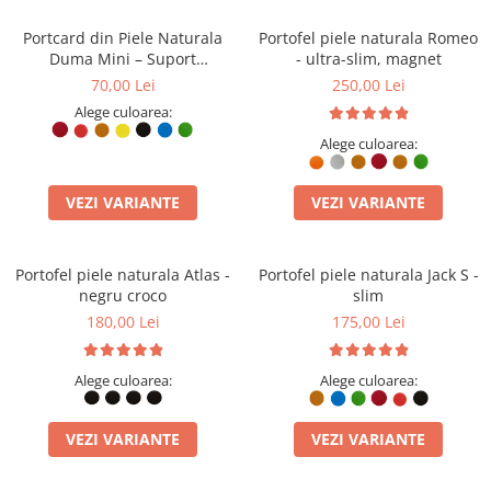
Portcard din Piele Naturala
Portofel piele naturala Romeo
Duma Mini – Suport
- ultra-slim, magnet
Minimalist 3 Carduri, Design
70,00 Lei
250,00 Lei
Super Slim
Alege culoarea:
Alege culoarea:
VEZI VARIANTE
VEZI VARIANTE
Portofel piele naturala Atlas -
Portofel piele naturala Jack S -
negru croco
slim
180,00 Lei
175,00 Lei
Alege culoarea:
Alege culoarea:
VEZI VARIANTE
VEZI VARIANTE