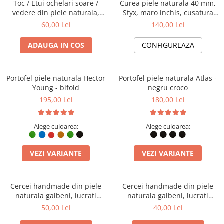
Toc / Etui ochelari soare /
Curea piele naturala 40 mm,
vedere din piele naturala,
Styx, maro inchis, cusatura
Handmade, lucrat si cusut
crem, catarama solida
60,00 Lei
140,00 Lei
manual, Mark, Verde Army,
Produs in Romania
ADAUGA IN COS
CONFIGUREAZA
Portofel piele naturala Hector
Portofel piele naturala Atlas -
Young - bifold
negru croco
195,00 Lei
180,00 Lei
Alege culoarea:
Alege culoarea:
VEZI VARIANTE
VEZI VARIANTE
Cercei handmade din piele
Cercei handmade din piele
naturala galbeni, lucrati
naturala galbeni, lucrati
manual, Angy, model 2 fluturi,
manual, Angy, model frunza,
50,00 Lei
40,00 Lei
Produs in Romania
Produs in Romania