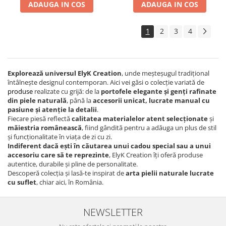
ADAUGA IN COS
ADAUGA IN COS
1
2
3
4
Explorează universul ElyK Creation
, unde meșteșugul tradițional
întâlnește designul contemporan. Aici vei găsi o colecție variată de
produse
realizate cu grijă: de la
portofele elegante și genți rafinate
din piele naturală
, până la
accesorii unicat, lucrate manual cu
pasiune și atenție la detalii
.
Fiecare piesă reflectă
calitatea materialelor atent selecționate
și
măiestria românească
, fiind gândită pentru a adăuga un plus de stil
și funcționalitate în viața de zi cu zi.
Indiferent dacă ești în căutarea unui cadou special sau a unui
accesoriu care să te reprezinte
, ElyK Creation îți oferă produse
autentice, durabile și pline de personalitate.
Descoperă colecția și lasă-te inspirat de
arta pielii naturale lucrate
cu suflet
, chiar aici, în România.
NEWSLETTER