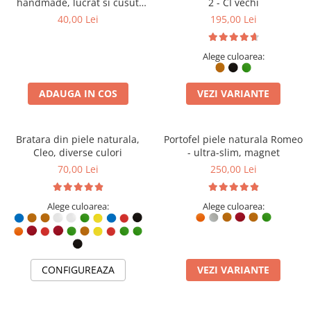
handmade, lucrat si cusut
2 - CI vechi
manual, Nero, Bleumarin,
40,00 Lei
195,00 Lei
Produs in Romania
Alege culoarea:
ADAUGA IN COS
VEZI VARIANTE
Bratara din piele naturala,
Portofel piele naturala Romeo
Cleo, diverse culori
- ultra-slim, magnet
70,00 Lei
250,00 Lei
Alege culoarea:
Alege culoarea:
CONFIGUREAZA
VEZI VARIANTE