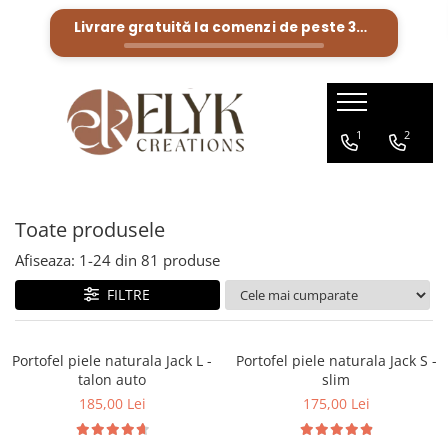
Livrare gratuită la comenzi de peste
300 Lei
Pentru BARBATI
Pentru FEMEI
Portofele barbati
Genti femei
1
2
Bratari Piele
Portofele femei
Rucsacuri femei
Toate produsele
Afiseaza:
1-
24
din
81
produse
FILTRE
Portofel piele naturala Jack L -
Portofel piele naturala Jack S -
talon auto
slim
185,00 Lei
175,00 Lei