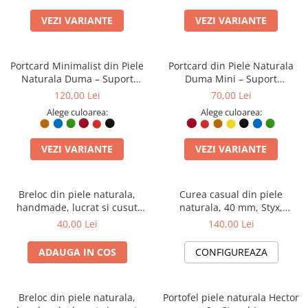
VEZI VARIANTE
VEZI VARIANTE
Portcard Minimalist din Piele
Portcard din Piele Naturala
Naturala Duma – Suport
Duma Mini – Suport
Subtire de Buzunar, Diverse
Minimalist 3 Carduri, Design
120,00 Lei
70,00 Lei
Culori
Super Slim
Alege culoarea:
Alege culoarea:
VEZI VARIANTE
VEZI VARIANTE
Breloc din piele naturala,
Curea casual din piele
handmade, lucrat si cusut
naturala, 40 mm, Styx,
manual, Nero, Negru, Produs
neagra, cusatura maro
40,00 Lei
140,00 Lei
in Romania
cognac, catarama solida
ADAUGA IN COS
CONFIGUREAZA
Breloc din piele naturala,
Portofel piele naturala Hector