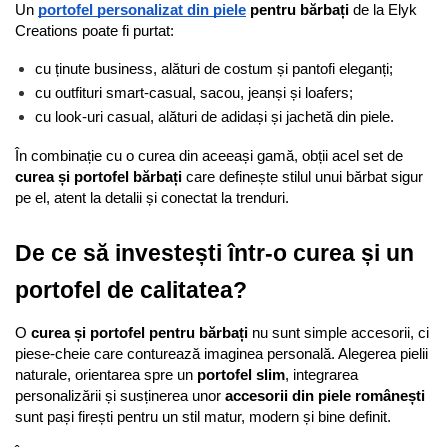
Un 
portofel personalizat din piele
 pentru bărbați
 de la Elyk 
Creations poate fi purtat:
cu ținute business, alături de costum și pantofi eleganți;
cu outfituri smart-casual, sacou, jeanși și loafers;
cu look-uri casual, alături de adidași și jachetă din piele.
În combinație cu o curea din aceeași gamă, obții acel set de 
curea și portofel bărbați
 care definește stilul unui bărbat sigur 
pe el, atent la detalii și conectat la trenduri.
De ce să investești într-o curea și un 
portofel de calitatea?
O 
curea și portofel pentru bărbați
 nu sunt simple accesorii, ci 
piese-cheie care conturează imaginea personală. Alegerea pielii 
naturale, orientarea spre un 
portofel slim
, integrarea 
personalizării și susținerea unor 
accesorii din piele românești
sunt pași firești pentru un stil matur, modern și bine definit.