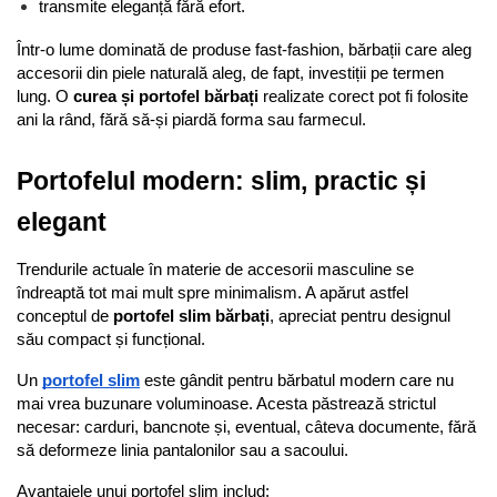
transmite eleganță fără efort.
Într-o lume dominată de produse fast-fashion, bărbații care aleg 
accesorii din piele naturală aleg, de fapt, investiții pe termen 
lung. O 
curea și portofel bărbați
 realizate corect pot fi folosite 
ani la rând, fără să-și piardă forma sau farmecul.
Portofelul modern: slim, practic și 
elegant
Trendurile actuale în materie de accesorii masculine se 
îndreaptă tot mai mult spre minimalism. A apărut astfel 
conceptul de 
portofel slim bărbați
, apreciat pentru designul 
său compact și funcțional.
Un 
portofel slim
 este gândit pentru bărbatul modern care nu 
mai vrea buzunare voluminoase. Acesta păstrează strictul 
necesar: carduri, bancnote și, eventual, câteva documente, fără 
să deformeze linia pantalonilor sau a sacoului.
Avantajele unui portofel slim includ: