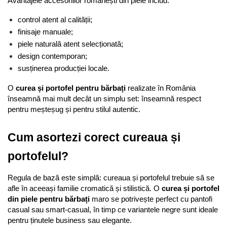
Avantajele accesoriilor românești din piele includ:
control atent al calității;
finisaje manuale;
piele naturală atent selecționată;
design contemporan;
susținerea producției locale.
O 
curea și portofel pentru bărbați
 realizate în România 
înseamnă mai mult decât un simplu set: înseamnă respect 
pentru meșteșug și pentru stilul autentic.
Cum asortezi corect cureaua și 
portofelul?
Regula de bază este simplă: cureaua și portofelul trebuie să se 
afle în aceeași familie cromatică și stilistică. O 
curea și portofel 
din piele pentru bărbați
 maro se potrivește perfect cu pantofi 
casual sau smart-casual, în timp ce variantele negre sunt ideale 
pentru ținutele business sau elegante.