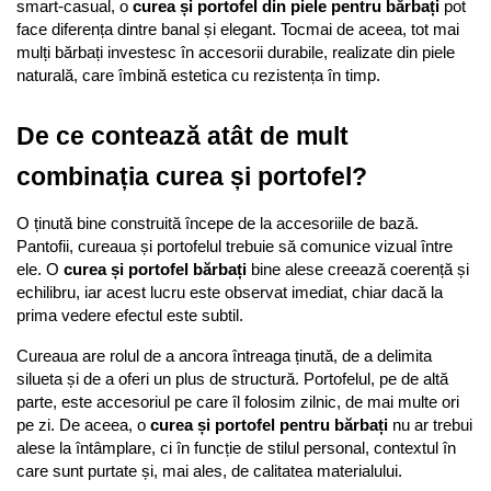
smart-casual, o 
curea și portofel din piele pentru bărbați
 pot 
face diferența dintre banal și elegant. Tocmai de aceea, tot mai 
mulți bărbați investesc în accesorii durabile, realizate din piele 
naturală, care îmbină estetica cu rezistența în timp.
De ce contează atât de mult 
combinația curea și portofel?
O ținută bine construită începe de la accesoriile de bază. 
Pantofii, cureaua și portofelul trebuie să comunice vizual între 
ele. O 
curea și portofel bărbați
 bine alese creează coerență și 
echilibru, iar acest lucru este observat imediat, chiar dacă la 
prima vedere efectul este subtil.
Cureaua are rolul de a ancora întreaga ținută, de a delimita 
silueta și de a oferi un plus de structură. Portofelul, pe de altă 
parte, este accesoriul pe care îl folosim zilnic, de mai multe ori 
pe zi. De aceea, o 
curea și portofel pentru bărbați
 nu ar trebui 
alese la întâmplare, ci în funcție de stilul personal, contextul în 
care sunt purtate și, mai ales, de calitatea materialului.