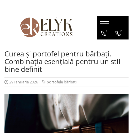
Pentru BARBATI
Pentru FEMEI
1
2
Portofele barbati
Genti femei
Bratari Piele
Portofele femei
Rucsacuri femei
Curea și portofel pentru bărbați.
Combinația esențială pentru un stil
bine definit
29 Ianuarie 2026
|
portofele bărbați