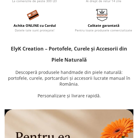
La comenzile de peste 300 LEI
Ai drept de retur 14 zile
Achita ONLINE cu Cardul
Calitate garantată
Datele tale sunt protejate!
Pentru toate produsele comercializate
ElyK Creation – Portofele, Curele și Accesorii din
Piele Naturală
Descoperă produsele handmade din piele naturală:
portofele, curele, portcarduri și accesorii lucrate manual în
România.
Personalizare și livrare rapidă.