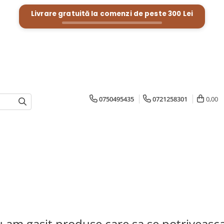
Livrare gratuită la comenzi de peste
300 Lei
0750495435
0721258301
0,00
 am gasit produse care sa se potriveasc