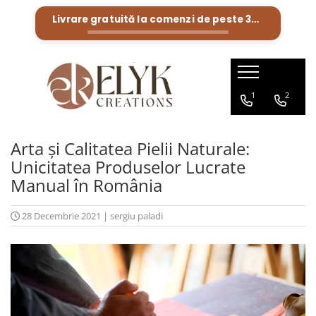
Livrare gratuită la comenzi de peste
300 Lei
Pentru BARBATI
Pentru FEMEI
Portofele barbati
Genti femei
1
2
Bratari Piele
Portofele femei
Rucsacuri femei
Arta și Calitatea Pielii Naturale:
Unicitatea Produselor Lucrate
Manual în România
28 Decembrie 2021
|
sergiu paladi