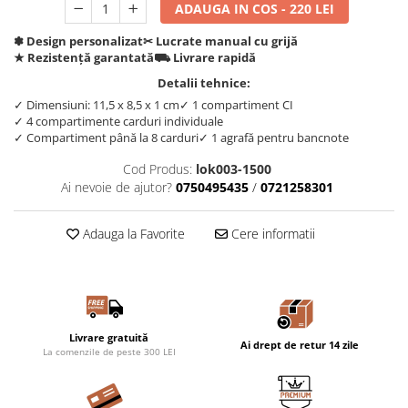
ADAUGA IN COS - 220 LEI
✽ Design personalizat
✂︎ Lucrate manual cu grijă
★ Rezistență garantată
⛟ Livrare rapidă
Detalii tehnice:
✓ Dimensiuni: 11,5 x 8,5 x 1 cm
✓ 1 compartiment CI
✓ 4 compartimente carduri individuale
✓ Compartiment până la 8 carduri
✓ 1 agrafă pentru bancnote
Cod Produs:
lok003-1500
Ai nevoie de ajutor?
0750495435
/
0721258301
Adauga la Favorite
Cere informatii
Livrare gratuită
Ai drept de retur 14 zile
La comenzile de peste 300 LEI