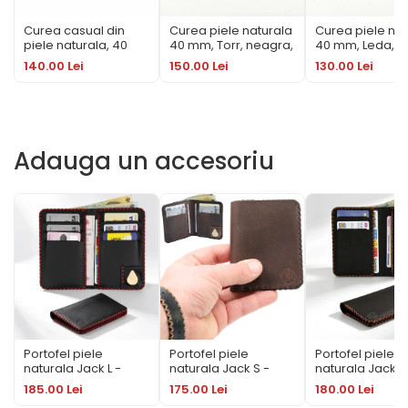
transformă într-o patină bogată, oferind portofelului un aspect
vintage distins. Spre deosebire de portofelele din materiale
Curea casual din
Curea piele naturala
Curea piele nat
sintetice care se rup rapid, Loki devine mai frumos cu fiecare an
piele naturala, 40
40 mm, Torr, neagra,
40 mm, Leda,
de purtare. Interiorul este gândit strategic pentru a păstra tot ce
mm, Styx, neagra,
catarama inox
neagra, catar
140.00 Lei
150.00 Lei
130.00 Lei
cusatura maro
ai nevoie fără a adăuga volum inutil, asigurând un profil discret în
solida
cognac, catarama
orice buzunar.
solida
Adauga un accesoriu
Alege calitatea românească lucrată cu pasiune. Adaugă acum în
coș portofelul slim Loki Maro Închis și bucură-te de un accesoriu
premium, creat să reziste o viață întreagă!
Portofel piele
Portofel piele
Portofel piele
naturala Jack L -
naturala Jack S -
naturala Jack M
talon auto
slim
buletin si cardur
185.00 Lei
175.00 Lei
180.00 Lei