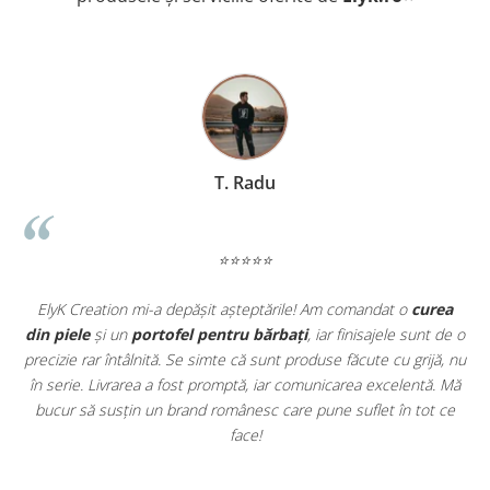
construcție tradițională fac ca acest portofel să reziste la
utilizare zilnică intensă ani de zile.
ASPECT UNIC VINTAGE:
Nuanța maro închis și textura
specifică Crazy Horse oferă fiecărei piese un caracter
individual și o eleganță masculină clasică.
MARGINI FINISATE MANUAL:
Atenție sporită la detalii
pentru o experiență tactilă fină și un aspect profesional
impecabil.
CADOU IDEAL:
Ambalajul și calitatea execuției fac din
T. Radu
portofelul Loki alegerea perfectă pentru orice ocazie specială.
PRODUS ELYK CREATION:
Beneficiezi de experiența unui
brand românesc dedicat exclusiv produselor din piele
naturală veritabilă.
⭐⭐⭐⭐⭐
t
ElyK Creation mi-a depășit așteptările! Am comandat o
curea
ie
din piele
și un
portofel pentru bărbați
, iar finisajele sunt de o
.
precizie rar întâlnită. Se simte că sunt produse făcute cu grijă, nu
u
în serie. Livrarea a fost promptă, iar comunicarea excelentă. Mă
u
bucur să susțin un brand românesc care pune suflet în tot ce
face!