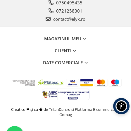
0750495435
0721258301
contact@elyk.ro
MAGAZINUL MEU
CLIENTI
DATE COMERCIALE
Creat cu ❤ și cu 🧠 de TrifanDan.ro
si
Platforma E-commerce by
Gomag