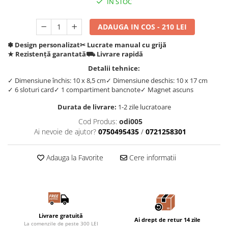
IN STOC
ADAUGA IN COS - 210 LEI
✽ Design personalizat
✂︎ Lucrate manual cu grijă
★ Rezistență garantată
⛟ Livrare rapidă
Detalii tehnice:
✓ Dimensiune închis: 10 x 8,5 cm
✓ Dimensiune deschis: 10 x 17 cm
✓ 6 sloturi card
✓ 1 compartiment bancnote
✓ Magnet ascuns
Durata de livrare:
1-2 zile lucratoare
Cod Produs:
odi005
Ai nevoie de ajutor?
0750495435
/
0721258301
Adauga la Favorite
Cere informatii
Livrare gratuită
Ai drept de retur 14 zile
La comenzile de peste 300 LEI