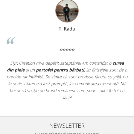
adăugând la patina vintage a produsului.
Gravura se șterge în timp?
Nu, gravura laser este
permanentă, fiind realizată prin îndepărtarea unui strat fin de
piele.
T. Radu
Este prea scump față de portofelele din magazin?
Odin
este o investiție. În timp ce portofelele ieftine se rup în câteva
luni, acesta va dura ani buni, economisind bani pe termen
lung.
⭐⭐⭐⭐⭐
Pot returna un produs personalizat?
Conform legii,
produsele personalizate nu se pot returna, însă garantăm
calitatea execuției și a materialelor folosite.
t
ElyK Creation mi-a depășit așteptările! Am comandat o
curea
ie
din piele
și un
portofel pentru bărbați
, iar finisajele sunt de o
.
precizie rar întâlnită. Se simte că sunt produse făcute cu grijă, nu
u
în serie. Livrarea a fost promptă, iar comunicarea excelentă. Mă
u
bucur să susțin un brand românesc care pune suflet în tot ce
face!
NEWSLETTER