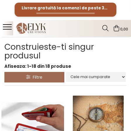
Livrare gratuită la comenzi de peste
300 Lei
Pentru BARBATI
Pentru FEMEI
0,00
Portofele barbati
Genti femei
Bratari Piele
Portofele femei
Construieste-ti singur
Rucsacuri femei
produsul
Afiseaza:
1-
18
din
18
produse
Filtre