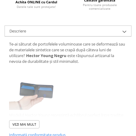
Calitate garantată
Achita ONLINE cu Cardul
Pentru toate produsele
Datele tale sunt protejate!
comercializate
Descriere
Te-ai săturat de portofelele voluminoase care se deformează sau
de materialele sintetice care se crapă după câteva luni de
utilizare?
Hector Young Negru
este răspunsul artizanal la
nevoia de durabilitate și stil minimalist.
Modelul Hector Young reprezintă echilibrul perfect între tradiție
și ergonomia modernă. Este un portofel bifold (pliere în două),
VEZI MAI MULT
fabricat integral din piele naturală de vită de cea mai bună
calitate. Lucrat manual în România, fiecare portofel trece printr-
Informatii conformitate produs