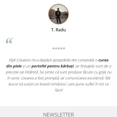
T. Radu
⭐⭐⭐⭐⭐
t
ElyK Creation mi-a depășit așteptările! Am comandat o
curea
ie
din piele
și un
portofel pentru bărbați
, iar finisajele sunt de o
.
precizie rar întâlnită. Se simte că sunt produse făcute cu grijă, nu
u
în serie. Livrarea a fost promptă, iar comunicarea excelentă. Mă
u
bucur să susțin un brand românesc care pune suflet în tot ce
face!
NEWSLETTER