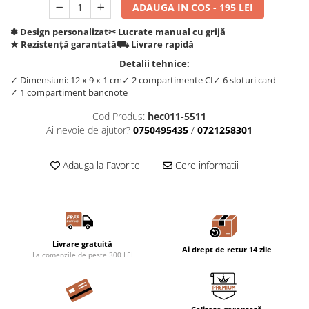
ADAUGA IN COS - 195 LEI
✽ Design personalizat
✂︎ Lucrate manual cu grijă
★ Rezistență garantată
⛟ Livrare rapidă
Detalii tehnice:
✓ Dimensiuni: 12 x 9 x 1 cm
✓ 2 compartimente CI
✓ 6 sloturi card
✓ 1 compartiment bancnote
Cod Produs:
hec011-5511
Ai nevoie de ajutor?
0750495435
/
0721258301
Adauga la Favorite
Cere informatii
Livrare gratuită
Ai drept de retur 14 zile
La comenzile de peste 300 LEI