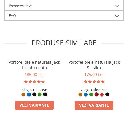
Îngrijire
Review-uri
(0)
Curăță portofelul cu o cârpă moale și uscată. Evită expunerea
FAQ
prelungită la apă, umiditate sau căldură directă. Pentru
menținerea aspectului, folosește din când în când o cremă
hidratantă potrivită pentru piele naturală.
PRODUSE SIMILARE
Portofel piele naturala Jack
Portofel piele naturala Jack
L - talon auto
S - slim
185,00 Lei
175,00 Lei
Alege culoarea:
Alege culoarea:
VEZI VARIANTE
VEZI VARIANTE