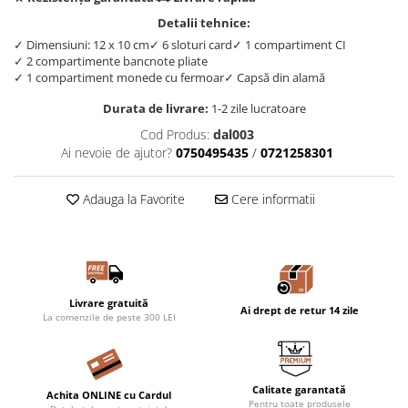
Detalii tehnice:
✓ Dimensiuni: 12 x 10 cm
✓ 6 sloturi card
✓ 1 compartiment CI
✓ 2 compartimente bancnote pliate
✓ 1 compartiment monede cu fermoar
✓ Capsă din alamă
Durata de livrare:
1-2 zile lucratoare
Cod Produs:
dal003
Ai nevoie de ajutor?
0750495435
/
0721258301
Adauga la Favorite
Cere informatii
Livrare gratuită
Ai drept de retur 14 zile
La comenzile de peste 300 LEI
Calitate garantată
Achita ONLINE cu Cardul
Pentru toate produsele