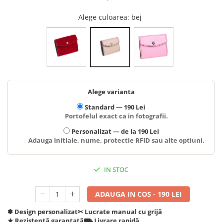
Alege culoarea
: bej
Alege varianta
Standard —
190 Lei
Portofelul exact ca in fotografii.
Personalizat —
de la 190 Lei
Adauga initiale, nume, protectie RFID sau alte optiuni.
IN STOC
ADAUGA IN COS - 190 LEI
✽ Design personalizat
✂︎ Lucrate manual cu grijă
★ Rezistență garantată
⛟ Livrare rapidă