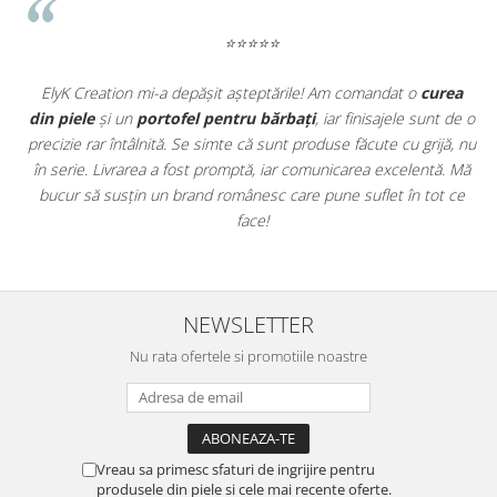
⭐⭐⭐⭐⭐
t
ElyK Creation mi-a depășit așteptările! Am comandat o
curea
ie
din piele
și un
portofel pentru bărbați
, iar finisajele sunt de o
.
precizie rar întâlnită. Se simte că sunt produse făcute cu grijă, nu
u
în serie. Livrarea a fost promptă, iar comunicarea excelentă. Mă
u
bucur să susțin un brand românesc care pune suflet în tot ce
face!
NEWSLETTER
Nu rata ofertele si promotiile noastre
Vreau sa primesc sfaturi de ingrijire pentru
produsele din piele si cele mai recente oferte.