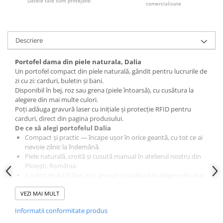
Datele tale sunt protejate!
comercializate
Descriere
Portofel dama din piele naturala, Dalia
Un portofel compact din piele naturală, gândit pentru lucrurile de
zi cu zi: carduri, buletin și bani.
Disponibil în bej, roz sau grena (piele întoarsă), cu cusătura la
alegere din mai multe culori.
Poți adăuga gravură laser cu inițiale și protecție RFID pentru
carduri, direct din pagina produsului.
De ce să alegi portofelul Dalia
Compact și practic — încape ușor în orice geantă, cu tot ce ai
nevoie zilnic la îndemână.
Piele naturală, croită și cusută manual în atelierul nostru din
Ploiești, România.
3 culori de bază (bej, roz, grena) și cusătură la alegere din mai
multe culori.
VEZI MAI MULT
Poți adăuga gravură laser personalizată și protecție RFID
pentru carduri.
Informatii conformitate produs
Garanție și retur în 30 de zile pentru produsele fără
personalizare.