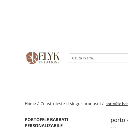
Pentru BARBATI
Pentru FEMEI
Portofele barbati
Genti femei
Bratari Piele
Portofele femei
Rucsacuri femei
Home /
Construieste-ti singur produsul /
portofele bar
portof
PORTOFELE BARBATI
PERSONALIZABILE