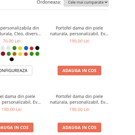
Ordoneaza:
 personalizabila din
Portofel dama din piele
turala, Cleo, diverse
naturala, personalizabil, Eva,
culori
galben (cusatura verde)
70,00 Lei
190,00 Lei
ONFIGUREAZA
ADAUGA IN COS
fel dama din piele
Portofel dama din piele
 personalizabil, Eva,
naturala, personalizabil, Eva,
deschis ( cusatura
negru (cusatura colorata)
190,00 Lei
190,00 Lei
colorata)
AUGA IN COS
ADAUGA IN COS