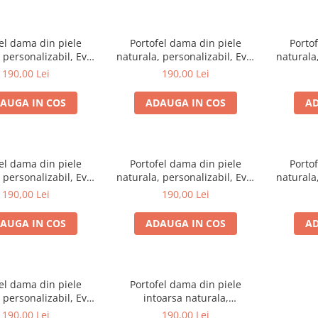
el dama din piele
Portofel dama din piele
Porto
 personalizabil, Eva,
naturala, personalizabil, Eva,
naturala,
 (cusatura rosie)
roz intens (cusatura neagra)
megru c
190,00 Lei
190,00 Lei
AUGA IN COS
ADAUGA IN COS
AD
el dama din piele
Portofel dama din piele
Porto
 personalizabil, Eva,
naturala, personalizabil, Eva,
naturala,
iano (cusatura lila)
mov (cusatura mov)
galben 
190,00 Lei
190,00 Lei
AUGA IN COS
ADAUGA IN COS
AD
el dama din piele
Portofel dama din piele
 personalizabil, Eva,
intoarsa naturala,
(cusatura neagra)
personalizabil, Eva, Grena
190,00 Lei
190,00 Lei