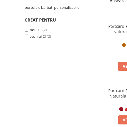
Afiseaza:
portofele barbati personalizabile
CREAT PENTRU
Portcard 
noul CI
(2)
Natura
vechiul CI
(2)
Minimal
V
Portcard 
Naturala
Cardu
Des
V