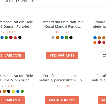
1-
18
din
18
produse
Personalizat din Piele
Portcard din Piele Naturala
Bratara
lă Duma – Portofel
Cusut Manual Remus
piele na
ist Gravat, Diverse
Personalizabil – Suport
120,00 Lei
90,00 Lei
Culori
Carduri Plat, Diverse Culori
EZI VARIANTE
VEZI VARIANTE
C
Personalizat din Piele
Portofel dama din piele
Porto
 Duma Mini – Suport
naturala, personalizabil, Eva,
naturala,
ri Gravat Manual,
Mov ( cusatura lila)
verde 
70,00 Lei
190,00 Lei
ign Ultra Slim
EZI VARIANTE
ADAUGA IN COS
AD