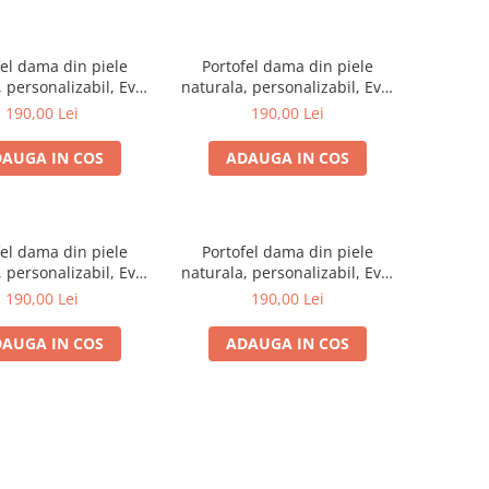
fel dama din piele
Portofel dama din piele
 personalizabil, Eva,
naturala, personalizabil, Eva,
u argintiu (cusatura
bleu (cusatura albastra)
190,00 Lei
190,00 Lei
rosie)
AUGA IN COS
ADAUGA IN COS
fel dama din piele
Portofel dama din piele
 personalizabil, Eva,
naturala, personalizabil, Eva,
(cusatura colorata)
galben (cusatura rosie)
190,00 Lei
190,00 Lei
AUGA IN COS
ADAUGA IN COS