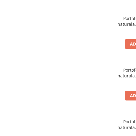
Portof
naturala,
negru
AD
Portof
naturala,
roz saff
AD
Portof
naturala,
rosu 