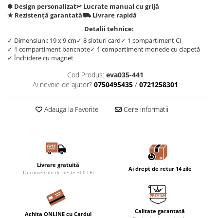
✽ Design personalizat
✂︎ Lucrate manual cu grijă
★ Rezistență garantată
⛟ Livrare rapidă
Detalii tehnice:
✓ Dimensiuni: 19 x 9 cm
✓ 8 sloturi card
✓ 1 compartiment CI
✓ 1 compartiment bancnote
✓ 1 compartiment monede cu clapetă
✓ Închidere cu magnet
Cod Produs:
eva035-441
Ai nevoie de ajutor?
0750495435
/
0721258301
Adauga la Favorite
Cere informatii
Livrare gratuită
Ai drept de retur 14 zile
La comenzile de peste 300 LEI
Calitate garantată
Achita ONLINE cu Cardul