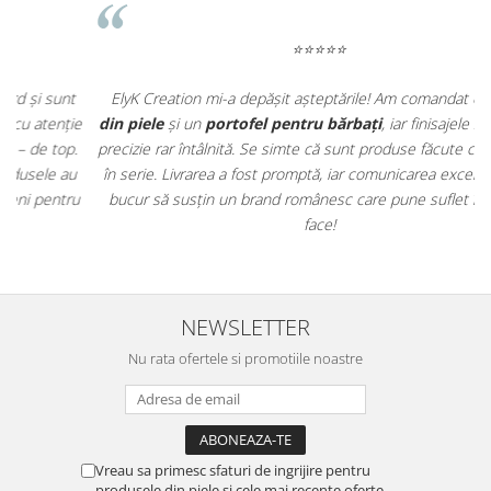
⭐⭐⭐⭐⭐
t
ElyK Creation mi-a depășit așteptările! Am comandat o
curea
ie
din piele
și un
portofel pentru bărbați
, iar finisajele sunt de o
.
precizie rar întâlnită. Se simte că sunt produse făcute cu grijă, nu
u
în serie. Livrarea a fost promptă, iar comunicarea excelentă. Mă
u
bucur să susțin un brand românesc care pune suflet în tot ce
face!
NEWSLETTER
Nu rata ofertele si promotiile noastre
Vreau sa primesc sfaturi de ingrijire pentru
produsele din piele si cele mai recente oferte.