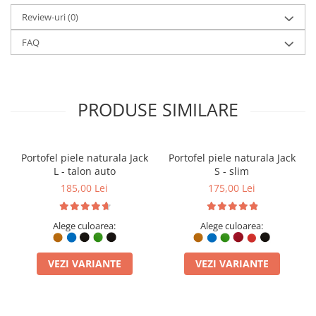
Șterge portofelul cu o lavetă moale și uscată și ferește-l de
Review-uri
(0)
umezeală prelungită. Pielea naturală capătă în timp o patină care
îi dă caracter.
FAQ
PRODUSE SIMILARE
Portofel piele naturala Jack
Portofel piele naturala Jack
L - talon auto
S - slim
185,00 Lei
175,00 Lei
Alege culoarea:
Alege culoarea:
VEZI VARIANTE
VEZI VARIANTE