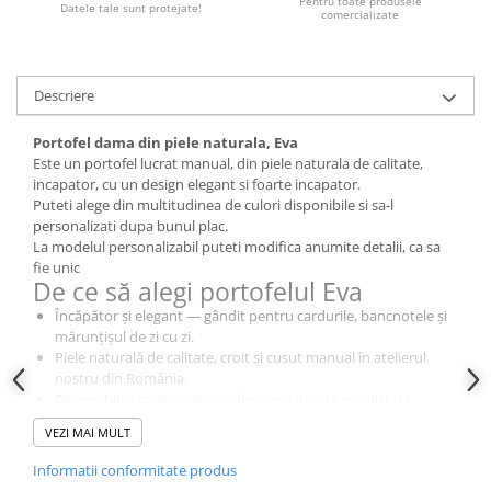
Pentru toate produsele
Datele tale sunt protejate!
comercializate
Descriere
Portofel dama din piele naturala, Eva
Este un portofel lucrat manual, din piele naturala de calitate,
incapator, cu un design elegant si foarte incapator.
Puteti alege din multitudinea de culori disponibile si sa-l
personalizati dupa bunul plac.
La modelul personalizabil puteti modifica anumite detalii, ca sa
fie unic
De ce să alegi portofelul Eva
Încăpător și elegant — gândit pentru cardurile, bancnotele și
mărunțișul de zi cu zi.
Piele naturală de calitate, croit și cusut manual în atelierul
nostru din România.
Disponibil în multe culori — fiecare variantă este listată
separat, cu pozele ei reale.
VEZI MAI MULT
Există și varianta personalizabilă, cu gravură laser — pentru
un cadou cu adevărat unic.
Informatii conformitate produs
Îngrijire