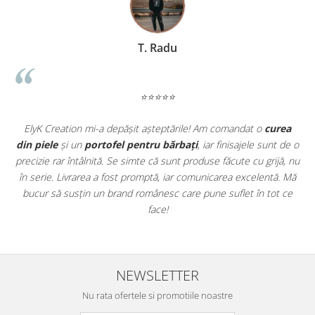
Gravura se șterge în timp?
Nu, gravura laser este
permanentă, fiind realizată prin îndepărtarea unui strat fin de
piele.
T. Radu
Este prea scump față de portofelele din magazin?
Odin
este o investiție. În timp ce portofelele ieftine se rup în câteva
luni, acesta va dura ani buni, economisind bani pe termen
lung.
⭐⭐⭐⭐⭐
Pot returna un produs personalizat?
Conform legii,
produsele personalizate nu se pot returna, însă garantăm
calitatea execuției și a materialelor folosite.
t
ElyK Creation mi-a depășit așteptările! Am comandat o
curea
ie
din piele
și un
portofel pentru bărbați
, iar finisajele sunt de o
.
precizie rar întâlnită. Se simte că sunt produse făcute cu grijă, nu
u
în serie. Livrarea a fost promptă, iar comunicarea excelentă. Mă
u
bucur să susțin un brand românesc care pune suflet în tot ce
face!
NEWSLETTER
Nu rata ofertele si promotiile noastre