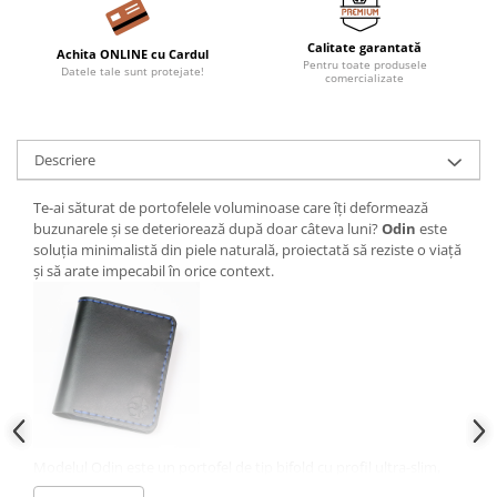
Calitate garantată
Achita ONLINE cu Cardul
Pentru toate produsele
Datele tale sunt protejate!
comercializate
Descriere
Te-ai săturat de portofelele voluminoase care îți deformează
buzunarele și se deteriorează după doar câteva luni?
Odin
este
soluția minimalistă din piele naturală, proiectată să reziste o viață
și să arate impecabil în orice context.
Modelul Odin este un portofel de tip bifold cu profil ultra-slim,
realizat integral din piele de vită selecționată. Lucrat manual în