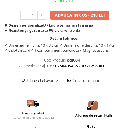
IN STOC
ADAUGA IN COS - 210 LEI
✽ Design personalizat
✂︎ Lucrate manual cu grijă
★ Rezistență garantată
⛟ Livrare rapidă
Detalii tehnice:
✓ Dimensiune închis: 10 x 8,5 cm
✓ Dimensiune deschis: 10 x 17 cm
✓ 6 sloturi card
✓ 1 compartiment bancnote
✓ Magnet ascuns
Cod Produs:
odi004
Ai nevoie de ajutor?
0750495435
/
0721258301
Adauga la Favorite
Cere informatii
Livrare gratuită
Ai drept de retur 14 zile
La comenzile de peste 300 LEI