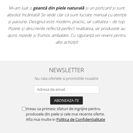
rd și sunt
ElyK Creation mi-a depășit așteptările! Am comandat o
c
 cu atenție
din piele
și un
portofel pentru bărbați
, iar finisajele su
a – de top.
precizie rar întâlnită. Se simte că sunt produse făcute cu gr
rodusele au
în serie. Livrarea a fost promptă, iar comunicarea excelen
veni pentru
bucur să susțin un brand românesc care pune suflet în t
face!
NEWSLETTER
Nu rata ofertele si promotiile noastre
Vreau sa primesc sfaturi de ingrijire pentru
produsele din piele si cele mai recente oferte.
Afla mai multe in
Politica de Confidentialitate