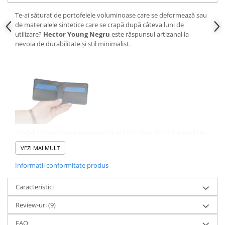
Te-ai săturat de portofelele voluminoase care se deformează sau
de materialele sintetice care se crapă după câteva luni de
utilizare?
Hector Young Negru
este răspunsul artizanal la
nevoia de durabilitate și stil minimalist.
Modelul Hector Young reprezintă echilibrul perfect între tradiție
și ergonomia modernă. Este un portofel bifold (pliere în două),
VEZI MAI MULT
fabricat integral din piele naturală de vită de cea mai bună
calitate. Lucrat manual în România, fiecare portofel trece printr-
Informatii conformitate produs
un proces riguros de tăiere, asamblare și finisare, asigurând o
structură mult mai rezistentă decât orice produs realizat în serie
Caracteristici
industrială. Designul său negru mat se integrează natural în orice
context, de la întâlniri de afaceri la utilizarea zilnică relaxată.
Review-uri
(9)
FAQ