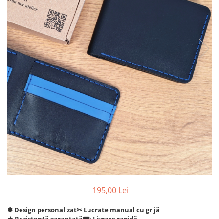
195,00 Lei
✽ Design personalizat
✂︎ Lucrate manual cu grijă
★ Rezistență garantată
⛟ Livrare rapidă