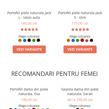
Hector Young Negru în colecția ta și investește într-un accesoriu
care te va însoți ani la rând!
Portofel piele naturala Jack
Portofel piele naturala Jack
L - talon auto
S - slim
185,00 Lei
175,00 Lei
Alege culoarea:
Alege culoarea:
VEZI VARIANTE
VEZI VARIANTE
PIELE NATURALĂ VERITABILĂ:
Fabricat din piele de vită
selecționată, oferind o rezistență excepțională la fricțiune și
uzură.
LUCRAT MANUAL ÎN ROMÂNIA:
Fiecare portofel este
asamblat artizanal în atelierul ElyK, asigurând un control strict
RECOMANDARI PENTRU FEMEI
al calității.
DESIGN BIFOLD SLIM:
Profil subțire care încape confortabil în
buzunarul pantalonilor fără a crea volum inestetic.
CUSĂTURĂ MANUALĂ DURABILĂ:
Realizat cu tehnici
Portofel dama din piele
Geanta dama din piele
tradiționale de coasere care depășesc rezistența oricărei
naturala, Eva
naturala, Sarah
mașini industriale.
190,00 Lei
de la 290,00 Lei
ORGANIZARE INTELIGENTĂ:
Dispune de sloturi pentru
carduri bancare și un compartiment generos pentru bancnote
Alege culoarea:
Alege culoarea: