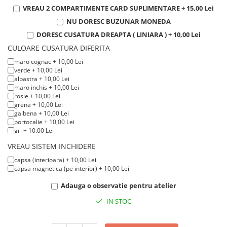
VREAU 2 COMPARTIMENTE CARD SUPLIMENTARE + 15,00 Lei
NU DORESC BUZUNAR MONEDA
DORESC CUSATURA DREAPTA ( LINIARA ) + 10,00 Lei
CULOARE CUSATURA DIFERITA
maro cognac + 10,00 Lei
verde + 10,00 Lei
albastra + 10,00 Lei
maro inchis + 10,00 Lei
rosie + 10,00 Lei
grena + 10,00 Lei
galbena + 10,00 Lei
portocalie + 10,00 Lei
gri + 10,00 Lei
alba + 10,00 Lei
VREAU SISTEM INCHIDERE
bleumarin + 10,00 Lei
crem + 10,00 Lei
capsa (interioara) + 10,00 Lei
neagra + 10,00 Lei
capsa magnetica (pe interior) + 10,00 Lei
Adauga o observatie pentru atelier
IN STOC