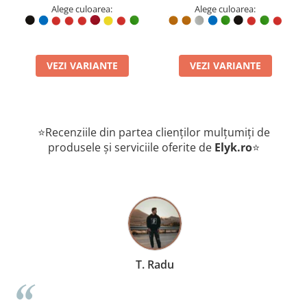
Alege culoarea:
Alege culoarea:
VEZI VARIANTE
VEZI VARIANTE
Fă pasul către o organizare superioară și un confort tactil
⭐Recenziile din partea clienților mulțumiți de
deosebit în fiecare zi. Adaugă în coș portofelul minimalist Jack S,
selectează nuanța ideală din opțiunile gamei noastre și bucură-te
produsele și serviciile oferite de
Elyk.ro
⭐
de eleganța discretă a marochinăriei românești de top!
Avantaje ale produsului
Grosime structurală redusă la minimum:
Designul elimină
straturile duble de piele inutile pentru a garanta cel mai
subțire profil posibil din gamă.
Tăieturi geometrice curate:
Sloturile sunt tăiate cu precizie
pentru o adâncime calibrată, lăsând partea superioară a
T. Radu
cardului vizibilă pentru identificare.
Aderență interioară nativă:
Textura internă a pielii
generează o retenție optimă, blocând cardurile în interior