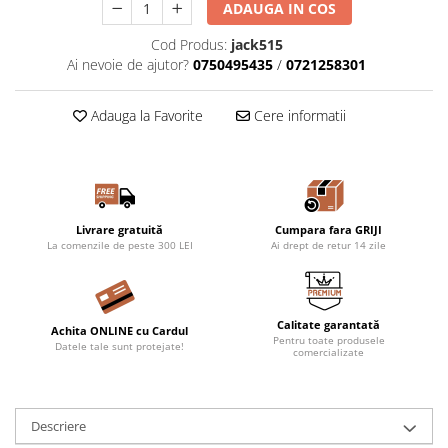
ADAUGA IN COS
Cod Produs:
jack515
Ai nevoie de ajutor?
0750495435
/
0721258301
Adauga la Favorite
Cere informatii
Livrare gratuită
Cumpara fara GRIJI
La comenzile de peste 300 LEI
Ai drept de retur 14 zile
Calitate garantată
Achita ONLINE cu Cardul
Pentru toate produsele
Datele tale sunt protejate!
comercializate
Descriere