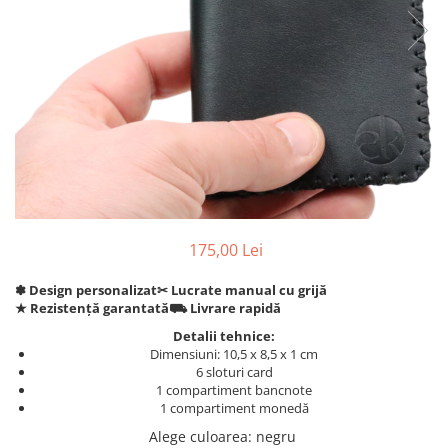
175,00 Lei
✽ Design personalizat
✂︎ Lucrate manual cu grijă
★ Rezistență garantată
⛟ Livrare rapidă
Detalii tehnice:
Dimensiuni: 10,5 x 8,5 x 1 cm
6 sloturi card
1 compartiment bancnote
1 compartiment monedă
Alege culoarea
: negru