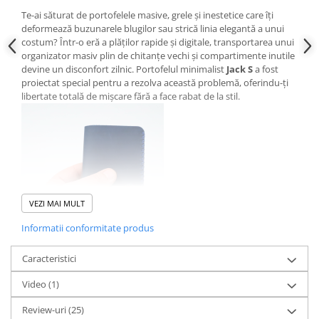
Te-ai săturat de portofelele masive, grele și inestetice care îți
deformează buzunarele blugilor sau strică linia elegantă a unui
costum? Într-o eră a plăților rapide și digitale, transportarea unui
organizator masiv plin de chitanțe vechi și compartimente inutile
devine un disconfort zilnic. Portofelul minimalist
Jack S
a fost
proiectat special pentru a rezolva această problemă, oferindu-ți
libertate totală de mișcare fără a face rabat de la stil.
VEZI MAI MULT
Informatii conformitate produs
Te-ai săturat de portofelele masive, grele și inestetice care îți
Caracteristici
deformează buzunarele blugilor sau strică linia elegantă a unui
Video
(1)
costum? Într-o eră a plăților rapide și digitale, transportarea unui
organizator masiv plin de chitanțe vechi și compartimente inutile
Review-uri
(25)
devine un disconfort zilnic. Portofelul minimalist
Jack S
a fost