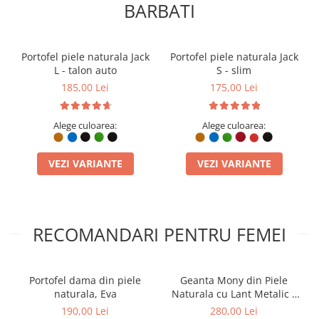
BARBATI
Portofel piele naturala Jack
Portofel piele naturala Jack
L - talon auto
S - slim
185,00 Lei
175,00 Lei
Alege culoarea:
Alege culoarea:
Alegerea unui portofel Jack S înseamnă trecerea la un stil de viață
simplificat și elegant. Spre deosebire de produsele ieftine
realizate industrial din materiale sintetice (care se fisurează la
VEZI VARIANTE
VEZI VARIANTE
margini și își pierd forma după câteva săptămâni), pielea naturală
utilizată de ELYK Creation se adaptează natural presiunii și
utilizării zilnice.
Fiecare tăietură și cusătură este calibrată pentru ca marginile să
rămână compacte, iar cardurile să fie ținute în deplină siguranță
RECOMANDARI PENTRU FEMEI
prin fricțiunea naturală a pielii, fără riscul de a aluneca. În timp,
pielea preia din caracterul purtătorului, dezvoltând o patină
originală care subliniază autenticitatea unui produs cu adevărat
Portofel dama din piele
Geanta Mony din Piele
premium.
naturala, Eva
Naturala cu Lant Metalic –
Design Elegant
190,00 Lei
280,00 Lei