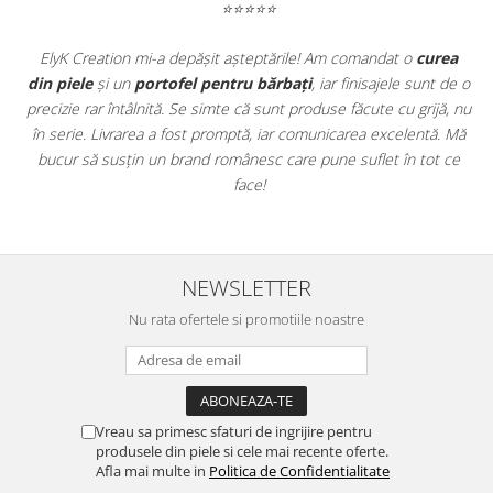
chiar dacă portofelul este întors invers.
⭐⭐⭐⭐⭐
Tratament hidrofob al marginilor:
Marginile exterioare
sunt finisate special pentru a bloca pătrunderea umidității sau
t
ElyK Creation mi-a depășit așteptările! Am comandat o
curea
a stropilor accidentali de apă în fibre.
ie
din piele
și un
portofel pentru bărbați
, iar finisajele sunt de o
Cusături elastice de înaltă rezistență:
Firul utilizat preia
tensiunile mecanice fără a tăia pielea și fără a se slăbi la colțuri
.
precizie rar întâlnită. Se simte că sunt produse făcute cu grijă, nu
în timp.
u
în serie. Livrarea a fost promptă, iar comunicarea excelentă. Mă
Flexibilitate de adaptare:
Materialul elastic se subțiază
u
bucur să susțin un brand românesc care pune suflet în tot ce
natural sub presiunea buzunarului și revine la densitatea
face!
structurală inițială la extragere.
Gamă cromatică stabilă:
Procesul de vopsire al pielii asigură
o retenție excelentă a nuanței, fără riscul de migrare a culorii
pe hainele purtătorului.
NEWSLETTER
Nu rata ofertele si promotiile noastre
Vreau sa primesc sfaturi de ingrijire pentru
produsele din piele si cele mai recente oferte.
Afla mai multe in
Politica de Confidentialitate