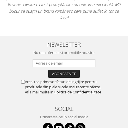
u
în serie. Livrarea a fost promptă, iar comunicarea excelentă. Mă
u
bucur să susțin un brand românesc care pune suflet în tot ce
face!
NEWSLETTER
Nu rata ofertele si promotiile noastre
Vreau sa primesc sfaturi de ingrijire pentru
produsele din piele si cele mai recente oferte.
Afla mai multe in
Politica de Confidentialitate
SOCIAL
Urmareste-ne in social media