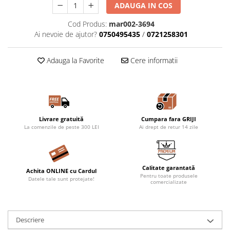
ADAUGA IN COS
Cod Produs:
mar002-3694
Ai nevoie de ajutor?
0750495435
/
0721258301
Adauga la Favorite
Cere informatii
Livrare gratuită
Cumpara fara GRIJI
La comenzile de peste 300 LEI
Ai drept de retur 14 zile
Calitate garantată
Achita ONLINE cu Cardul
Pentru toate produsele
Datele tale sunt protejate!
comercializate
Descriere