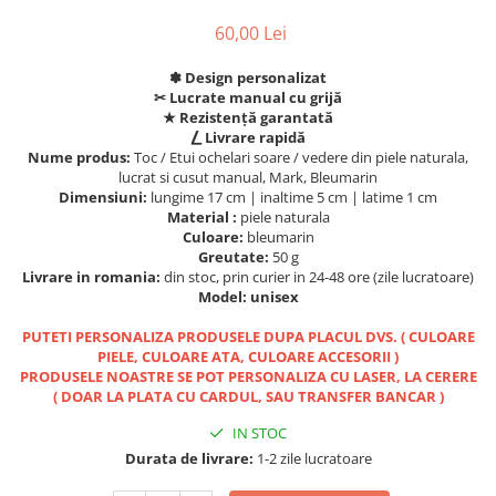
60,00 Lei
✽ Design personalizat
✂︎ Lucrate manual cu grijă
★ Rezistență garantată
⎳ Livrare rapidă
Nume produs:
Toc / Etui ochelari soare / vedere din piele naturala,
lucrat si cusut manual, Mark, Bleumarin
Dimensiuni:
lungime 17 cm | inaltime 5 cm | latime 1 cm
Material :
piele naturala
Culoare:
bleumarin
Greutate:
50 g
Livrare in romania:
din stoc, prin curier in 24-48 ore (zile lucratoare)
Model: unisex
PUTETI PERSONALIZA PRODUSELE DUPA PLACUL DVS. ( CULOARE
PIELE, CULOARE ATA, CULOARE ACCESORII )
PRODUSELE NOASTRE SE POT PERSONALIZA CU LASER, LA CERERE
( DOAR LA PLATA CU CARDUL, SAU TRANSFER BANCAR )
IN STOC
Durata de livrare:
1-2 zile lucratoare