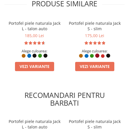
PRODUSE SIMILARE
Avem numai clienti multumiti si incercam sa pastram acest
lucru.
Fiind la inceput, o sa venim cu noi produse in viitorul apropiat,
asa ca urmariti-ne proiectele viitoare.
Portofel piele naturala Jack
Portofel piele naturala Jack
Suntem activi si pe instagram:
elyk.creations
L - talon auto
S - slim
pe facebook:
@ElyKCreations
185,00 Lei
175,00 Lei
Alege culoarea:
Alege culoarea:
VEZI VARIANTE
VEZI VARIANTE
RECOMANDARI PENTRU
BARBATI
Portofel piele naturala Jack
Portofel piele naturala Jack
L - talon auto
S - slim