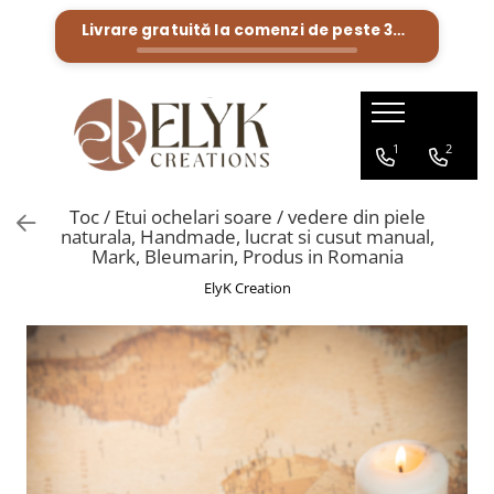
Livrare gratuită la comenzi de peste
300 Lei
Pentru BARBATI
Pentru FEMEI
Portofele barbati
Genti femei
1
2
Bratari Piele
Portofele femei
Rucsacuri femei
Toc / Etui ochelari soare / vedere din piele
naturala, Handmade, lucrat si cusut manual,
Mark, Bleumarin, Produs in Romania
ElyK Creation