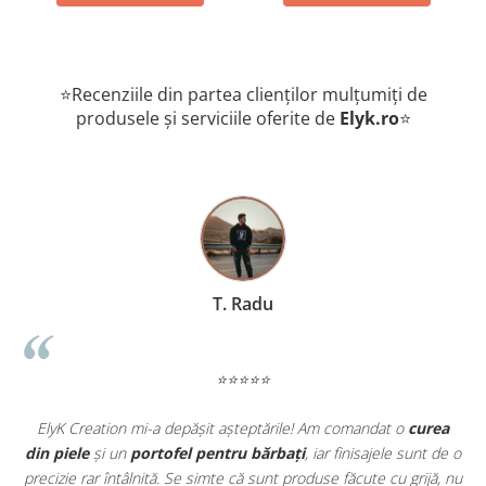
⭐Recenziile din partea clienților mulțumiți de
produsele și serviciile oferite de
Elyk.ro
⭐
T. Radu
⭐⭐⭐⭐⭐
t
ElyK Creation mi-a depășit așteptările! Am comandat o
curea
ie
din piele
și un
portofel pentru bărbați
, iar finisajele sunt de o
.
precizie rar întâlnită. Se simte că sunt produse făcute cu grijă, nu