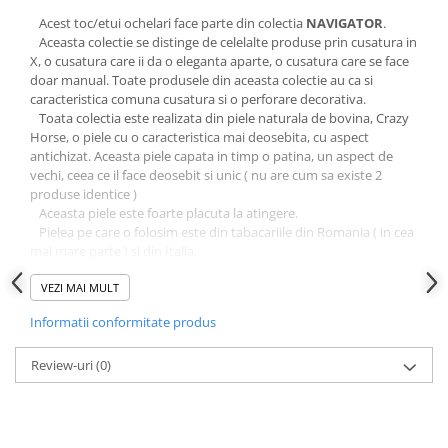
Acest toc/etui ochelari face parte din colectia
NAVIGATOR
.
Aceasta colectie se distinge de celelalte produse prin cusatura in
X, o cusatura care ii da o eleganta aparte, o cusatura care se face
doar manual. Toate produsele din aceasta colectie au ca si
caracteristica comuna cusatura si o perforare decorativa.
Toata colectia este realizata din piele naturala de bovina, Crazy
Horse, o piele cu o caracteristica mai deosebita, cu aspect
antichizat. Aceasta piele capata in timp o patina, un aspect de
vechi, ceea ce il face deosebit si unic ( nu are cum sa existe 2
produse identice )
Aceasta piele este foarte placuta la atingere.
Pielea pe care o folosim este din tabacariile din Romania ( in cea
mai mare parte ) si din Italia,
ElyK Creation
VEZI MAI MULT
este un brand tanar, 100% romanesc, nascut din
pasiune pentru genti.
Informatii conformitate produs
Am inceput prin confectionarea unor genti pentru uz personal,
fiind admirate de toti prietenii si cunoscutii. M-au rugat sa la
creez si lor cate o geanta, cate un portofel si alte accesorii. Toti m-
Review-uri
(0)
au sfatuit sa nu tin aceste 'bijuterii' doar pentru mine si sa ma
gandesc la ceva mai mult. Asa a aparut
ElyK Creation
Folosim numai materiale naturale, lucrate manual, in atelierul
nostru modest.