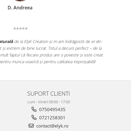
D. Andreea
⭐⭐⭐⭐⭐
aturală
de la ElyK Creation și m-am îndrăgostit de el din
t și extrem de bine lucrat. Totul a decurs perfect – de la
 mult faptul că fiecare produs are o poveste și este creat
pentru munca voastră și pentru calitatea ireproșabilă!
SUPORT CLIENTI
Luni - Vineri 09:00 - 17:00
0750495435
0721258301
contact@elyk.ro