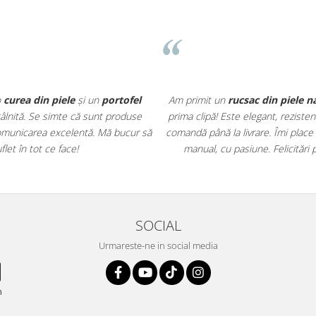
o
curea din piele
și un
portofel
Am primit un
rucsac din piele n
întâlnită. Se simte că sunt produse
prima clipă! Este elegant, rezisten
r comunicarea excelentă. Mă bucur să
comandă până la livrare. Îmi place
et în tot ce face!
manual, cu pasiune. Felicitări 
SOCIAL
Urmareste-ne in social media
n