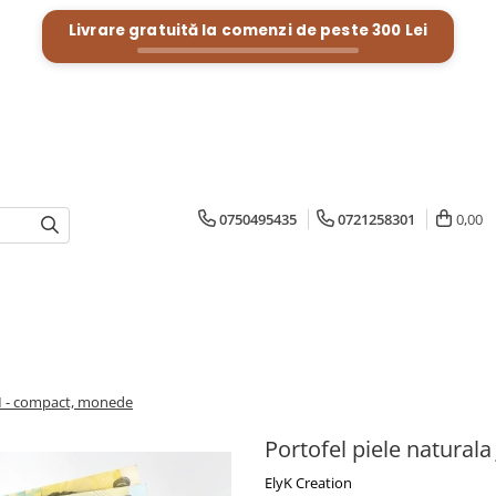
Livrare gratuită la comenzi de peste
300 Lei
0750495435
0721258301
0,00
 M - compact, monede
Portofel piele natural
ElyK Creation