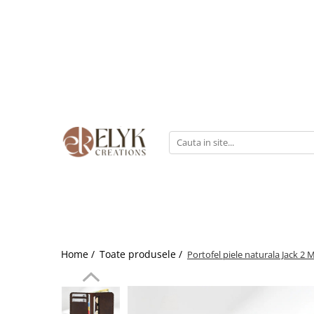
Pentru BARBATI
Pentru FEMEI
Portofele barbati
Genti femei
Bratari Piele
Portofele femei
Rucsacuri femei
Home /
Toate produsele /
Portofel piele naturala Jack 2