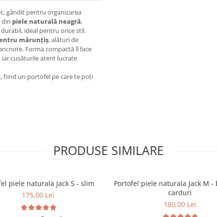
tic, gândit pentru organizarea
l din
piele naturală neagră
,
urabil, ideal pentru orice stil.
entru mărunțiș
, alături de
 bancnote. Forma compactă îl face
 iar cusăturile atent lucrate
 fiind un portofel pe care te poți
PRODUSE SIMILARE
el piele naturala Jack S - slim
Portofel piele naturala Jack M - 
carduri
175,00 Lei
180,00 Lei