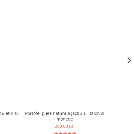
buletin si
Portofel piele naturala Jack 2 L - talon si
Portofel pi
monede
200,00 Lei