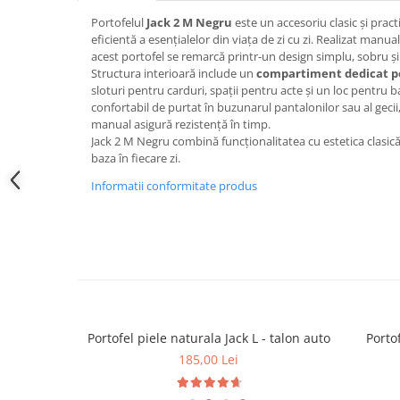
Portofelul
Jack 2 M Negru
este un accesoriu clasic și prac
eficientă a esențialelor din viața de zi cu zi. Realizat manua
acest portofel se remarcă printr‑un design simplu, sobru și d
Structura interioară include un
compartiment dedicat p
sloturi pentru carduri, spații pentru acte și un loc pentru
confortabil de purtat în buzunarul pantalonilor sau al gecii,
manual asigură rezistență în timp.
Jack 2 M Negru combină funcționalitatea cu estetica clasică,
baza în fiecare zi.
Informatii conformitate produs
Portofel piele naturala Jack L - talon auto
Portof
185,00 Lei