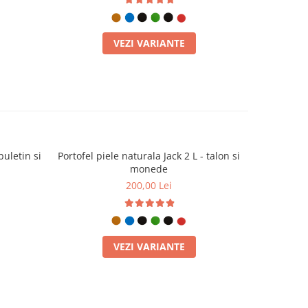
VEZI VARIANTE
buletin si
Portofel piele naturala Jack 2 L - talon si
Portofel pi
monede
200,00 Lei
VEZI VARIANTE