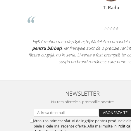
T. Radu
⭐⭐⭐⭐⭐
ată! Se vede
ElyK Creation mi-a depășit așteptările! Am comandat 
ctic, iar
pentru bărbați
, iar finisajele sunt de o precizie rar 
ele au ajuns
făcute cu grijă, nu în serie. Livrarea a fost promptă, ia
ii!
susțin un brand românesc care pune sufl
NEWSLETTER
Nu rata ofertele si promotiile noastre
Vreau sa primesc sfaturi de ingrijire pentru produsele di
piele si cele mai recente oferte. Afla mai multe in
Politica