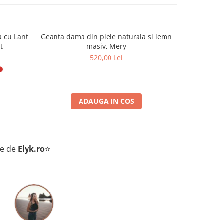
a cu Lant
Geanta dama din piele naturala si lemn
Geanta da
t
masiv, Mery
520,00 Lei
ADAUGA IN COS
te de
Elyk.ro
⭐