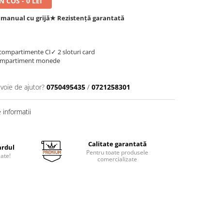
 COS - 0 LEI
 manual cu grijă
★ Rezistență garantată
compartimente CI
✓ 2 sloturi card
ompartiment monede
evoie de ajutor?
0750495435
/
0721258301
informatii
Calitate garantată
ardul
Pentru toate produsele
jate!
comercializate