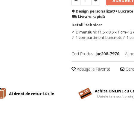
ADAUGA IN
✽ Design personalizat
✂︎ Lucrate
⛟ Livrare rapidă
Detalii tehnice:
✓ Dimensiuni: 11,5 x 8,5 x 1 cm
✓ 2 
✓ 1 compartiment bancnote
✓ 1 c
Cod Produs:
jac208-7976
Ai n
Adauga la Favorite
Cere 
Achita ONLINE cu C
Ai drept de retur 14 zile
Datele tale sunt prote