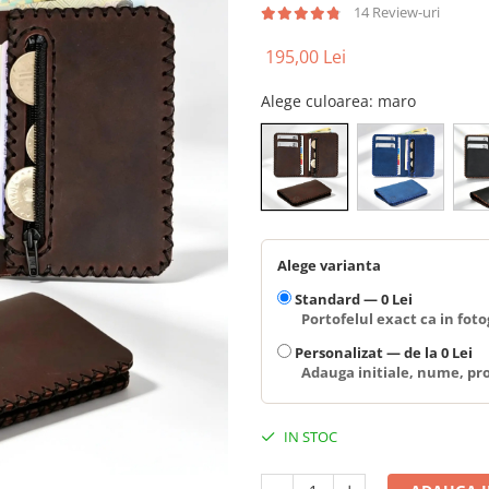
14 Review-uri
195,00 Lei
Alege culoarea
: maro
Alege varianta
Standard —
0 Lei
Portofelul exact ca in fotog
Personalizat —
de la 0 Lei
Adauga initiale, nume, pro
IN STOC