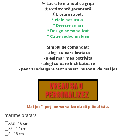
✂︎ Lucrate manual cu grijă
★ Rezistență garantată
⎳ Livrare rapidă
* Piele naturala
* Diverse culori
* Design personalizat
* Cutie cadou inclusa
Simplu de comandat:
- alegi culoare bratara
- alegi marimea potrivita
- alegi culoare inchizatoare
- pentru adaugare text apasati butonul de mai jos
Mai jos îl poți personaliza după plăcul tău.
marime bratara
XXS - 16 cm
XS - 17 cm
S - 18 cm