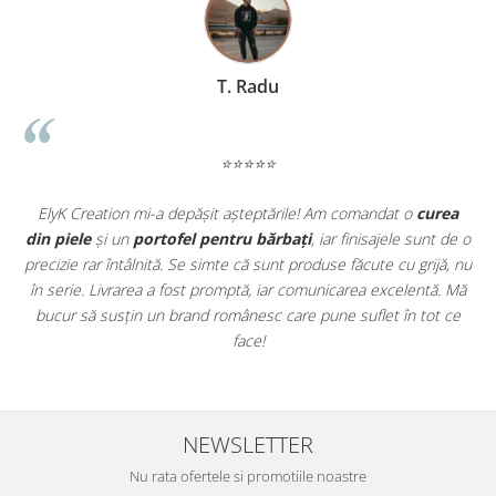
T. Radu
⭐⭐⭐⭐⭐
t
ElyK Creation mi-a depășit așteptările! Am comandat o
curea
ie
din piele
și un
portofel pentru bărbați
, iar finisajele sunt de o
.
precizie rar întâlnită. Se simte că sunt produse făcute cu grijă, nu
u
în serie. Livrarea a fost promptă, iar comunicarea excelentă. Mă
u
bucur să susțin un brand românesc care pune suflet în tot ce
face!
NEWSLETTER
Nu rata ofertele si promotiile noastre