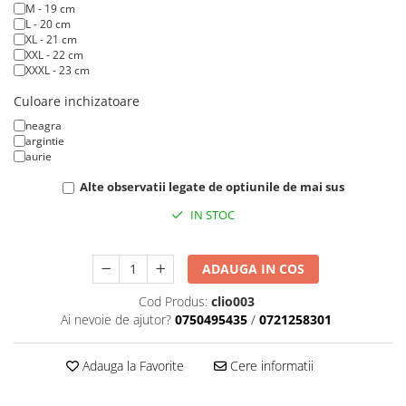
M - 19 cm
L - 20 cm
XL - 21 cm
XXL - 22 cm
XXXL - 23 cm
Culoare inchizatoare
neagra
argintie
aurie
Alte observatii legate de optiunile de mai sus
IN STOC
ADAUGA IN COS
Cod Produs:
clio003
Ai nevoie de ajutor?
0750495435
/
0721258301
Adauga la Favorite
Cere informatii