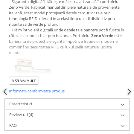
Siguranța digitală întâlnește măiestria artizanală în portofelul
Zeno Verde. Fabricat manual din piele naturală de proveniență
italiană, acest model protejează datele cardurilor tale prin
tehnologia RFID, oferind în același timp un stil distinctiv prin
nuanța sa de verde profund.
Trăim într-o eră digitală unde datele tale bancare pot fi furate în
câteva secunde, chiar prin buzunar. Portofelul
Zeno Verde
este
bariera ta de protecție elegantă împotriva fraudelor moderne,
combinând securitatea RFID cu luxul pielii naturale lucrate
manual.
VEZI MAI MULT
Informatii conformitate produs
Caracteristici
Modelul Zeno a fost creat pentru bărbații care caută echilibrul
între formă și funcție. Realizat din piele naturală selecționată din
Review-uri
(4)
Italia, acest portofel trece printr-un proces riguros de fabricare
manuală în atelierul nostru din Ploiești. Dincolo de culoarea verde
FAQ
sofisticată, Zeno integrează o căptușeală specială care blochează