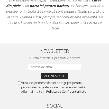
t
ElyK Creation mi-a depășit așteptările! Am comandat o
curea
ie
din piele
și un
portofel pentru bărbați
, iar finisajele sunt de o
.
precizie rar întâlnită. Se simte că sunt produse făcute cu grijă, nu
u
în serie. Livrarea a fost promptă, iar comunicarea excelentă. Mă
u
bucur să susțin un brand românesc care pune suflet în tot ce
face!
NEWSLETTER
Nu rata ofertele si promotiile noastre
Vreau sa primesc sfaturi de ingrijire pentru
produsele din piele si cele mai recente oferte.
Afla mai multe in
Politica de Confidentialitate
SOCIAL