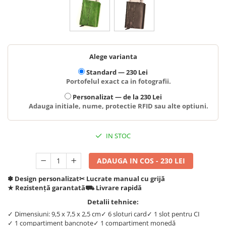
Alege varianta
Standard —
230 Lei
Portofelul exact ca in fotografii.
Personalizat —
de la 230 Lei
Adauga initiale, nume, protectie RFID sau alte optiuni.
IN STOC
ADAUGA IN COS - 230 LEI
✽ Design personalizat
✂︎ Lucrate manual cu grijă
★ Rezistență garantată
⛟ Livrare rapidă
Detalii tehnice:
✓ Dimensiuni: 9,5 x 7,5 x 2,5 cm
✓ 6 sloturi card
✓ 1 slot pentru CI
✓ 1 compartiment bancnote
✓ 1 compartiment monedă