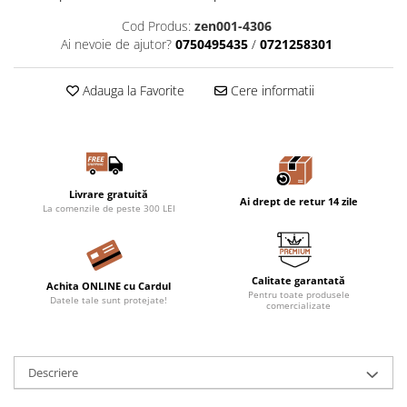
Cod Produs:
zen001-4306
Ai nevoie de ajutor?
0750495435
/
0721258301
Adauga la Favorite
Cere informatii
Livrare gratuită
Ai drept de retur 14 zile
La comenzile de peste 300 LEI
Calitate garantată
Achita ONLINE cu Cardul
Pentru toate produsele
Datele tale sunt protejate!
comercializate
Descriere