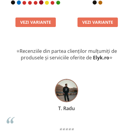
mult mai durabilă decât cea industrială, prevenind deșirarea.
STIL AUTORITAR :
Design clasic și profesional, potrivit pentru
orice context social sau de afaceri.
PROTEȚIE PENTRU DOCUMENTE:
Structura fermă a pielii
VEZI VARIANTE
VEZI VARIANTE
previne îndoirea actelor importante păstrate în interior.
CADOU IDEAL PENTRU ȘOFERI:
O alegere practică și de
impact pentru orice posesor de autovehicul care apreciază
calitatea.
⭐Recenziile din partea clienților mulțumiți de
produsele și serviciile oferite de
Elyk.ro
⭐
T. Radu
⭐⭐⭐⭐⭐