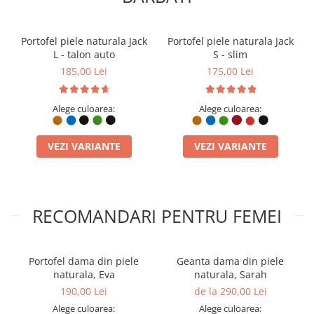
portofelul Jack 2 L și bucură-te
de confortul de a avea actele
Portofel piele naturala Jack
Portofel piele naturala Jack
mașinii, cardurile și banii într-
L - talon auto
S - slim
un singur accesoriu
185,00 Lei
175,00 Lei
handmade premium!
Alege culoarea:
Alege culoarea:
COMPARTIMENT TALON AUTO:
Proiectat special pentru a
găzdui certificatul de înmatriculare (format românesc) fără a fi
VEZI VARIANTE
VEZI VARIANTE
nevoie de îndoire.
BUZUNAR DEDICAT MONEDE:
Compartiment securizat
pentru mărunțiș, ideal pentru parcare sau cumpărături
rapide.
CAPACITATE MAXIMĂ (L):
Dimensiune extinsă pentru a oferi
RECOMANDARI PENTRU FEMEI
spațiu generos bancnotelor mari, cardurilor și actelor auto.
PIELE NATURALĂ VERITABILĂ:
Realizat manual din piele de
vită, oferind o rezistență extremă la uzură zilnică.
HANDMADE ÎN ROMÂNIA:
Fiecare portofel Jack 2 L este
Portofel dama din piele
Geanta dama din piele
lucrat artizanal în atelierul ElyK, asigurând finisaje impecabile.
naturala, Eva
naturala, Sarah
ORGANIZARE COMPLETĂ:
Sloturi multiple pentru carduri,
190,00 Lei
de la 290,00 Lei
compartiment de acte și secțiune de bancnote desfășurate.
CUSĂTURI REZISTENTE:
Coaserea manuală oferă o structură
Alege culoarea:
Alege culoarea: