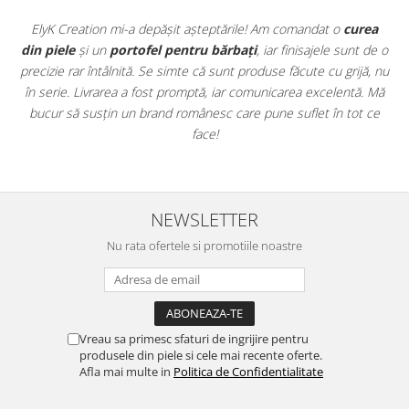
t
ElyK Creation mi-a depășit așteptările! Am comandat o
curea
ie
din piele
și un
portofel pentru bărbați
, iar finisajele sunt de o
.
precizie rar întâlnită. Se simte că sunt produse făcute cu grijă, nu
u
în serie. Livrarea a fost promptă, iar comunicarea excelentă. Mă
u
bucur să susțin un brand românesc care pune suflet în tot ce
face!
NEWSLETTER
Nu rata ofertele si promotiile noastre
Vreau sa primesc sfaturi de ingrijire pentru
produsele din piele si cele mai recente oferte.
Afla mai multe in
Politica de Confidentialitate