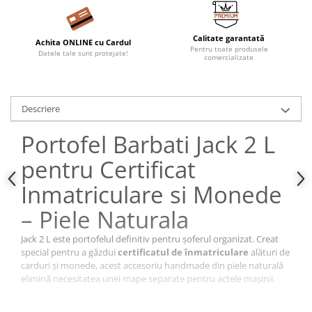
Calitate garantată
Achita ONLINE cu Cardul
Pentru toate produsele
Datele tale sunt protejate!
comercializate
Descriere
Portofel Barbati Jack 2 L
pentru Certificat
Inmatriculare si Monede
– Piele Naturala
Jack 2 L este portofelul definitiv pentru șoferul organizat. Creat
special pentru a găzdui
certificatul de înmatriculare
alături de
carduri și monede, acest accesoriu handmade din piele naturală
elimină necesitatea unei mape separate pentru actele mașinii.
Te-ai săturat să porți talonul mașinii separat sau să îl îndoi