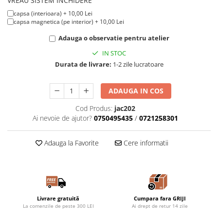
VREAU SISTEM INCHIDERE
alba + 10,00 Lei
rosie + 10,00 Lei
capsa (interioara) + 10,00 Lei
neagra + 10,00 Lei
capsa magnetica (pe interior) + 10,00 Lei
Adauga o observatie pentru atelier
IN STOC
Durata de livrare:
1-2 zile lucratoare
ADAUGA IN COS
Cod Produs:
jac202
Ai nevoie de ajutor?
0750495435
/
0721258301
Adauga la Favorite
Cere informatii
Livrare gratuită
Cumpara fara GRIJI
La comenzile de peste 300 LEI
Ai drept de retur 14 zile