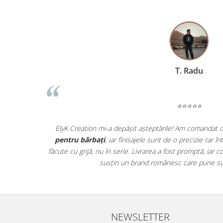
T. Radu
⭐⭐⭐⭐⭐
ată! Se vede
ElyK Creation mi-a depășit așteptările! Am comandat 
ctic, iar
pentru bărbați
, iar finisajele sunt de o precizie rar 
ele au ajuns
făcute cu grijă, nu în serie. Livrarea a fost promptă, ia
ii!
susțin un brand românesc care pune sufl
NEWSLETTER