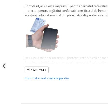
Portofelul Jack L este răspunsul pentru bărbatul care refuză
Proiectat pentru a găzdui confortabil certificatul de înmatric
acesta este lucrat manual din piele naturală pentru a rezista
Jack L nu este doar un simplu portofel; este o piesă de ma
România, gândită să reziste testului timpului. Realizat din p
model a fost proiectat special pentru a acomoda document
VEZI MAI MULT
majoritatea portofelelor moderne le ignoră: Certificatul de 
de Identitate (buletinul), păstrând în același timp o grosi
Informatii conformitate produs