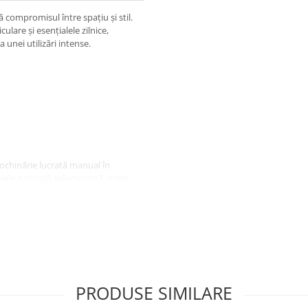
 compromisul între spațiu și stil.
ulare și esențialele zilnice,
 unei utilizări intense.
rochinărie lucrată manual în
iele naturală selecționată, acest
ele esențiale pe care
Înmatriculare (talonul) și Cartea
me minimă.
PRODUSE SIMILARE