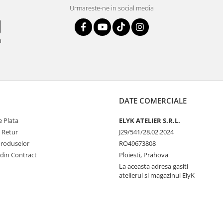
Urmareste-ne in social media
n
DATE COMERCIALE
 Plata
ELYK ATELIER S.R.L.
e Retur
J29/541/28.02.2024
Produselor
RO49673808
 din Contract
Ploiesti, Prahova
La aceasta adresa gasiti
atelierul si magazinul ElyK