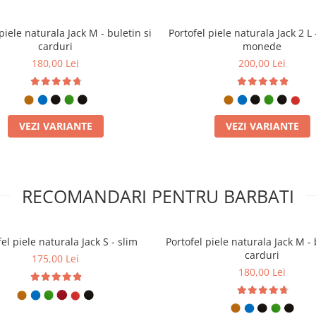
e îl porți. Pielea naturală capătă
piele naturala Jack M - buletin si
Portofel piele naturala Jack 2 L 
ă garantează că acest portofel nu
carduri
monede
artimente pentru carduri, spațiu
180,00 Lei
200,00 Lei
ede. Este alegerea celor care
ite produsele de serie, fragile și
VEZI VARIANTE
VEZI VARIANTE
RECOMANDARI PENTRU BARBATI
Adaugă acum în coș portofelul Jack
c românesc!
el piele naturala Jack S - slim
Portofel piele naturala Jack M - 
nsiuni care permit stocarea
carduri
175,00 Lei
180,00 Lei
ă de densitate mare, asigurând o
uri bancare, permis de conducere