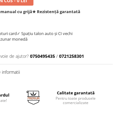
 COS - 0 LEI
 manual cu grijă
★ Rezistență garantată
oturi card
✓ Spațiu talon auto și CI vechi
uzunar monedă
evoie de ajutor?
0750495435
/
0721258301
informatii
Calitate garantată
ardul
Pentru toate produsele
jate!
comercializate