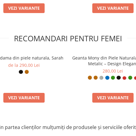
 asamblat manual în atelierul ElyK,
VEZI VARIANTE
VEZI VARIANTE
 perfect, păstrând totul la
a.
uperioară, prevenind deșirarea în
RECOMANDARI PENTRU FEMEI
tru a preveni pătrunderea
ă inserții de carton sau plastic
dama din piele naturala, Sarah
Geanta Mony din Piele Natural
Metalic – Design Elegan
e emană încredere și
de la 290,00 Lei
280,00 Lei
ilnică intensă, pielea devenind
VEZI VARIANTE
VEZI VARIANTE
n partea clienților mulțumiți de produsele și serviciile oferi