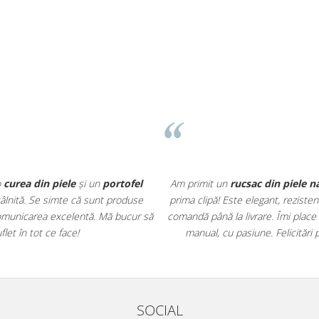
o
curea din piele
și un
portofel
Am primit un
rucsac din piele n
întâlnită. Se simte că sunt produse
prima clipă! Este elegant, rezisten
r comunicarea excelentă. Mă bucur să
comandă până la livrare. Îmi place
et în tot ce face!
manual, cu pasiune. Felicitări 
SOCIAL