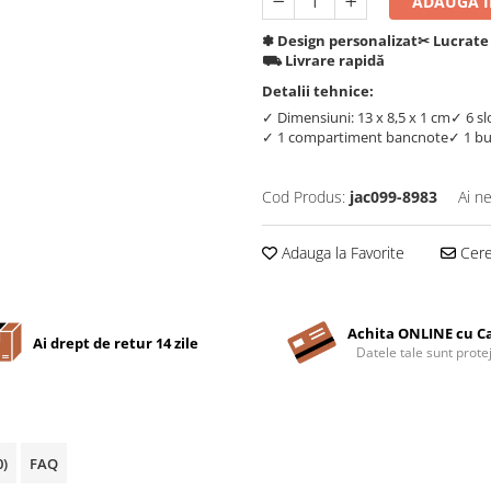
ADAUGA IN
✽ Design personalizat
✂︎ Lucrate
⛟ Livrare rapidă
Detalii tehnice:
✓ Dimensiuni: 13 x 8,5 x 1 cm
✓ 6 sl
✓ 1 compartiment bancnote
✓ 1 b
Cod Produs:
jac099-8983
Ai n
Adauga la Favorite
Cere 
Achita ONLINE cu C
Ai drept de retur 14 zile
Datele tale sunt prote
0)
FAQ