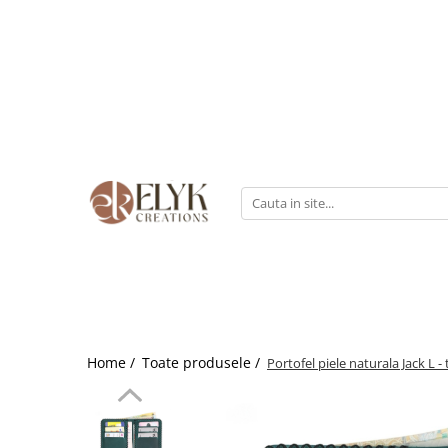
Pentru BARBATI
Pentru FEMEI
Portofele barbati
Genti femei
Bratari Piele
Portofele femei
Rucsacuri femei
Home /
Toate produsele /
Portofel piele naturala Jack L -