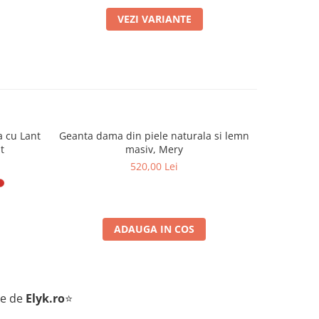
VEZI VARIANTE
a cu Lant
Geanta dama din piele naturala si lemn
Geanta da
t
masiv, Mery
520,00 Lei
ADAUGA IN COS
te de
Elyk.ro
⭐