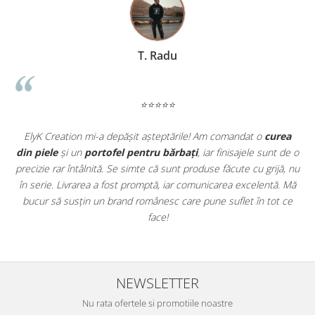
construcție tradițională fac ca acest portofel să reziste la
utilizare zilnică intensă ani de zile.
ASPECT UNIC VINTAGE:
Nuanța maro închis și textura
specifică Crazy Horse oferă fiecărei piese un caracter
individual și o eleganță masculină clasică.
T. Radu
MARGINI FINISATE MANUAL:
Atenție sporită la detalii
pentru o experiență tactilă fină și un aspect profesional
impecabil.
⭐⭐⭐⭐⭐
CADOU IDEAL:
Ambalajul și calitatea execuției fac din
portofelul Loki alegerea perfectă pentru orice ocazie specială.
PRODUS ELYK CREATION:
Beneficiezi de experiența unui
t
ElyK Creation mi-a depășit așteptările! Am comandat o
curea
brand românesc dedicat exclusiv produselor din piele
ie
din piele
și un
portofel pentru bărbați
, iar finisajele sunt de o
naturală veritabilă.
.
precizie rar întâlnită. Se simte că sunt produse făcute cu grijă, nu
u
în serie. Livrarea a fost promptă, iar comunicarea excelentă. Mă
u
bucur să susțin un brand românesc care pune suflet în tot ce
face!
NEWSLETTER
Nu rata ofertele si promotiile noastre