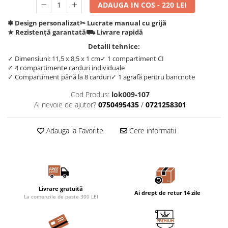
ADAUGA IN COS - 220 LEI
✽ Design personalizat
✂︎ Lucrate manual cu grijă
★ Rezistență garantată
⛟ Livrare rapidă
Detalii tehnice:
✓ Dimensiuni: 11,5 x 8,5 x 1 cm
✓ 1 compartiment CI
✓ 4 compartimente carduri individuale
✓ Compartiment până la 8 carduri
✓ 1 agrafă pentru bancnote
Cod Produs:
lok009-107
Ai nevoie de ajutor?
0750495435
/
0721258301
Adauga la Favorite
Cere informatii
Livrare gratuită
Ai drept de retur 14 zile
La comenzile de peste 300 LEI