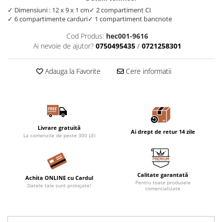
✓ Dimensiuni : 12 x 9 x 1 cm
✓ 2 compartiment CI
✓ 6 compartimente carduri
✓ 1 compartiment bancnote
Cod Produs:
hec001-9616
Ai nevoie de ajutor?
0750495435
/
0721258301
Adauga la Favorite
Cere informatii
Livrare gratuită
Ai drept de retur 14 zile
La comenzile de peste 300 LEI
Calitate garantată
Achita ONLINE cu Cardul
Pentru toate produsele
Datele tale sunt protejate!
comercializate