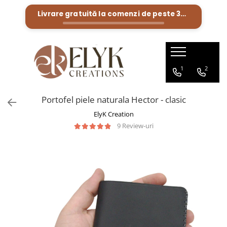
Livrare gratuită la comenzi de peste
300 Lei
Pentru BARBATI
Pentru FEMEI
Portofele barbati
Genti femei
1
2
Bratari Piele
Portofele femei
Rucsacuri femei
Portofel piele naturala Hector - clasic
ElyK Creation
9 Review-uri