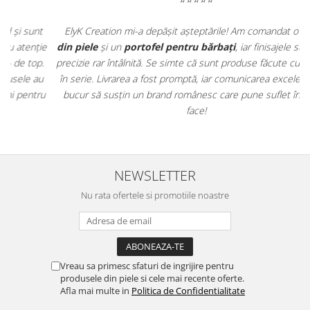
"Se va rupe la cusături?"
- Răspuns: Modelul Hector este
construit cu o atenție sporită la cusături, fiind testat pentru o
t
ElyK Creation mi-a depășit așteptările! Am comandat o
curea
utilizare intensă pe termen lung.
"Merită investiția față de unul ieftin?"
- Răspuns: Un
ie
din piele
și un
portofel pentru bărbați
, iar finisajele sunt de o
portofel din piele naturală este o investiție. Materialele
.
precizie rar întâlnită. Se simte că sunt produse făcute cu grijă, nu
sintetice se deteriorează rapid, în timp ce pielea Hector te va
u
în serie. Livrarea a fost promptă, iar comunicarea excelentă. Mă
servi ani de zile, arătând tot mai bine.
u
bucur să susțin un brand românesc care pune suflet în tot ce
face!
NEWSLETTER
Nu rata ofertele si promotiile noastre
Vreau sa primesc sfaturi de ingrijire pentru
produsele din piele si cele mai recente oferte.
Afla mai multe in
Politica de Confidentialitate