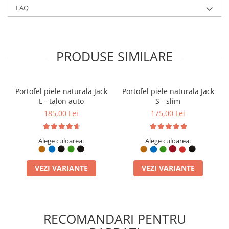
integral din piele naturală, creat special pentru bărbații care
FAQ
apreciază accesoriile care îmbătrânesc frumos. Nu este doar un
obiect de depozitare, ci o investiție în stilul tău personal.
PRODUSE SIMILARE
Portofel piele naturala Jack
Portofel piele naturala Jack
L - talon auto
S - slim
Pielea naturală nu doar arată impecabil, dar oferă o rezistență la
185,00 Lei
175,00 Lei
uzură pe care materialele sintetice nu o pot egala. În timp,
portofelul Hector va căpăta o patină unică, devenind mai
Alege culoarea:
Alege culoarea:
personal pe măsură ce îl folosești. Compartimentarea inteligentă
îți permite să ai totul la îndemână fără a crea un volum inestetic
în buzunar, menținând o linie subțire și elegantă.
VEZI VARIANTE
VEZI VARIANTE
RECOMANDARI PENTRU