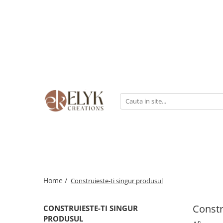
Pentru BARBATI
Pentru FEMEI
Portofele barbati
Genti femei
Bratari Piele
Portofele femei
Rucsacuri femei
Home /
Construieste-ti singur produsul
Constr
CONSTRUIESTE-TI SINGUR
PRODUSUL