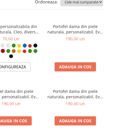
Ordoneaza:
 personalizabila din
Portofel dama din piele
turala, Cleo, diverse
naturala, personalizabil, Eva,
culori
galben (cusatura verde)
70,00 Lei
190,00 Lei
ONFIGUREAZA
ADAUGA IN COS
fel dama din piele
Portofel dama din piele
 personalizabil, Eva,
naturala, personalizabil, Eva,
deschis ( cusatura
negru (cusatura colorata)
190,00 Lei
190,00 Lei
colorata)
AUGA IN COS
ADAUGA IN COS