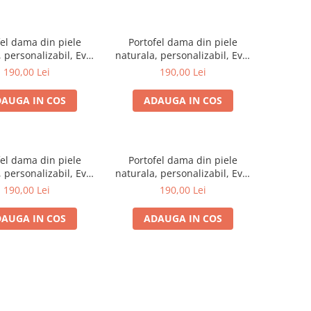
fel dama din piele
Portofel dama din piele
 personalizabil, Eva,
naturala, personalizabil, Eva,
u argintiu (cusatura
bleu (cusatura albastra)
190,00 Lei
190,00 Lei
rosie)
AUGA IN COS
ADAUGA IN COS
fel dama din piele
Portofel dama din piele
 personalizabil, Eva,
naturala, personalizabil, Eva,
(cusatura colorata)
galben (cusatura rosie)
190,00 Lei
190,00 Lei
AUGA IN COS
ADAUGA IN COS