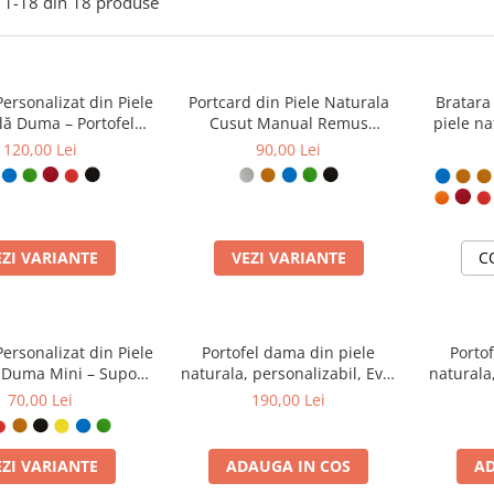
1-
18
din
18
produse
Personalizat din Piele
Portcard din Piele Naturala
Bratara
lă Duma – Portofel
Cusut Manual Remus
piele na
ist Gravat, Diverse
Personalizabil – Suport
120,00 Lei
90,00 Lei
Culori
Carduri Plat, Diverse Culori
EZI VARIANTE
VEZI VARIANTE
C
Personalizat din Piele
Portofel dama din piele
Porto
 Duma Mini – Suport
naturala, personalizabil, Eva,
naturala,
ri Gravat Manual,
Mov ( cusatura lila)
verde 
70,00 Lei
190,00 Lei
ign Ultra Slim
EZI VARIANTE
ADAUGA IN COS
AD