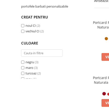
Afiseaza:
portofele barbati personalizabile
CREAT PENTRU
Portcard 
noul CI
(2)
Natura
vechiul CI
(2)
Minimal
CULOARE
V
negru
(3)
maro
(3)
turcoaz
(2)
Portcard 
rosu
(1)
Naturala
verde
(1)
Cardu
albastru
(3)
Des
galben
(1)
V