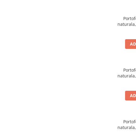
Portof
naturala,
negru
AD
Portof
naturala,
roz saff
AD
Portof
naturala,
rosu 