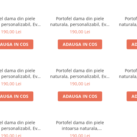
el dama din piele
Portofel dama din piele
Porto
 personalizabil, Eva,
naturala, personalizabil, Eva,
naturala,
 (cusatura rosie)
roz intens (cusatura neagra)
megru c
190,00 Lei
190,00 Lei
AUGA IN COS
ADAUGA IN COS
AD
el dama din piele
Portofel dama din piele
Porto
 personalizabil, Eva,
naturala, personalizabil, Eva,
naturala,
iano (cusatura lila)
mov (cusatura mov)
galben 
190,00 Lei
190,00 Lei
AUGA IN COS
ADAUGA IN COS
AD
el dama din piele
Portofel dama din piele
 personalizabil, Eva,
intoarsa naturala,
(cusatura neagra)
personalizabil, Eva, Grena
190,00 Lei
190,00 Lei