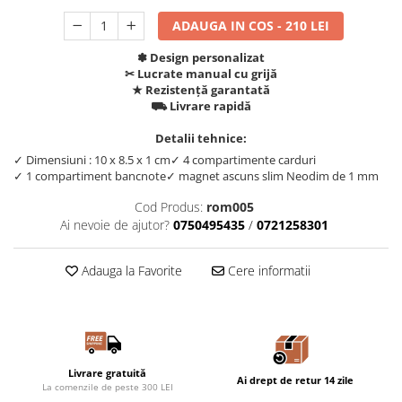
ADAUGA IN COS - 210 LEI
✽ Design personalizat
✂︎ Lucrate manual cu grijă
★ Rezistență garantată
⛟ Livrare rapidă
Detalii tehnice:
✓ Dimensiuni : 10 x 8.5 x 1 cm
✓ 4 compartimente carduri
✓ 1 compartiment bancnote
✓ magnet ascuns slim Neodim de 1 mm
Cod Produs:
rom005
Ai nevoie de ajutor?
0750495435
/
0721258301
Adauga la Favorite
Cere informatii
Livrare gratuită
Ai drept de retur 14 zile
La comenzile de peste 300 LEI