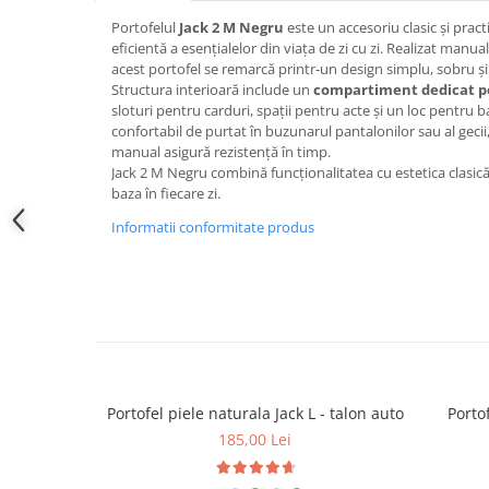
Portofelul
Jack 2 M Negru
este un accesoriu clasic și prac
eficientă a esențialelor din viața de zi cu zi. Realizat manua
acest portofel se remarcă printr‑un design simplu, sobru și d
Structura interioară include un
compartiment dedicat p
sloturi pentru carduri, spații pentru acte și un loc pentru
confortabil de purtat în buzunarul pantalonilor sau al gecii,
manual asigură rezistență în timp.
Jack 2 M Negru combină funcționalitatea cu estetica clasică,
baza în fiecare zi.
Informatii conformitate produs
Portofel piele naturala Jack L - talon auto
Portof
185,00 Lei