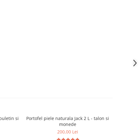
buletin si
Portofel piele naturala Jack 2 L - talon si
Portofel pi
monede
200,00 Lei