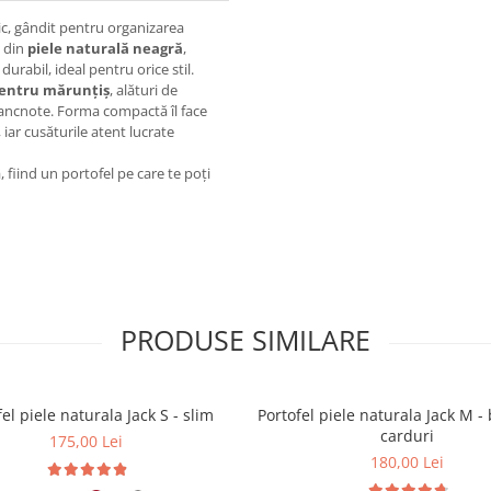
tic, gândit pentru organizarea
l din
piele naturală neagră
,
urabil, ideal pentru orice stil.
entru mărunțiș
, alături de
 bancnote. Forma compactă îl face
 iar cusăturile atent lucrate
 fiind un portofel pe care te poți
PRODUSE SIMILARE
el piele naturala Jack S - slim
Portofel piele naturala Jack M - 
carduri
175,00 Lei
180,00 Lei