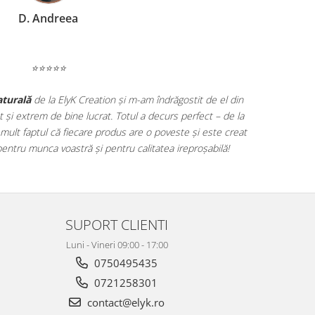
D. Andreea
⭐⭐⭐⭐⭐
aturală
de la ElyK Creation și m-am îndrăgostit de el din
t și extrem de bine lucrat. Totul a decurs perfect – de la
 mult faptul că fiecare produs are o poveste și este creat
pentru munca voastră și pentru calitatea ireproșabilă!
SUPORT CLIENTI
Luni - Vineri 09:00 - 17:00
0750495435
0721258301
contact@elyk.ro