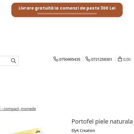
Livrare gratuită la comenzi de peste
300 Lei
0750495435
0721258301
0,00
 M - compact, monede
Portofel piele natural
ElyK Creation