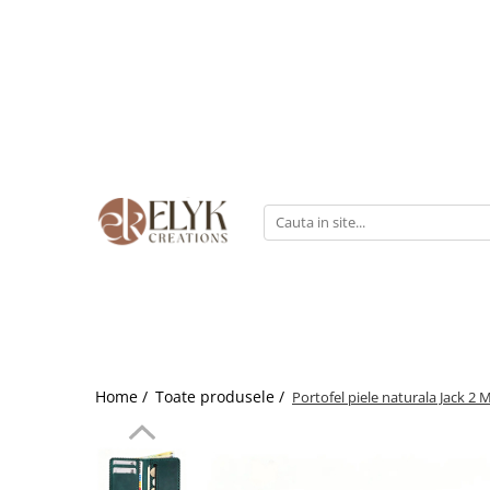
Pentru BARBATI
Pentru FEMEI
Portofele barbati
Genti femei
Bratari Piele
Portofele femei
Rucsacuri femei
Home /
Toate produsele /
Portofel piele naturala Jack 2