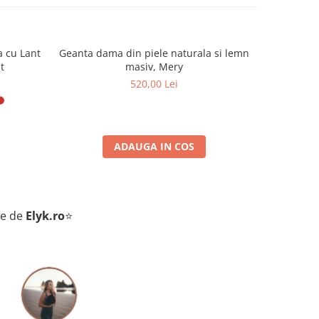
a cu Lant
Geanta dama din piele naturala si lemn
Geanta da
t
masiv, Mery
520,00 Lei
ADAUGA IN COS
te de
Elyk.ro
⭐