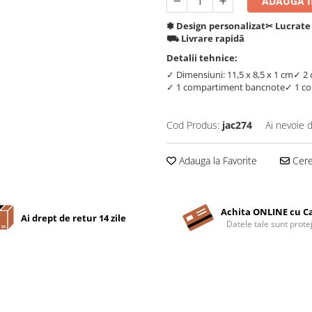
ADAUGA IN
✽ Design personalizat
✂︎ Lucrate
⛟ Livrare rapidă
Detalii tehnice:
✓ Dimensiuni: 11,5 x 8,5 x 1 cm
✓ 2 
✓ 1 compartiment bancnote
✓ 1 c
Cod Produs:
jac274
Ai nevoie 
Adauga la Favorite
Cere 
Achita ONLINE cu C
Ai drept de retur 14 zile
Datele tale sunt prote