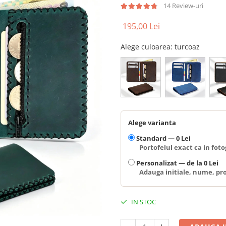
14 Review-uri
195,00 Lei
Alege culoarea
: turcoaz
Alege varianta
Standard —
0 Lei
Portofelul exact ca in fotog
Personalizat —
de la 0 Lei
Adauga initiale, nume, pro
IN STOC