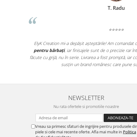
T. Radu
⭐⭐⭐⭐⭐
ată! Se vede
ElyK Creation mi-a depășit așteptările! Am comandat 
ctic, iar
pentru bărbați
, iar finisajele sunt de o precizie rar 
ele au ajuns
făcute cu grijă, nu în serie. Livrarea a fost promptă, ia
ii!
susțin un brand românesc care pune sufl
NEWSLETTER
Nu rata ofertele si promotiile noastre
Vreau sa primesc sfaturi de ingrijire pentru produsele di
piele si cele mai recente oferte. Afla mai multe in
Politica