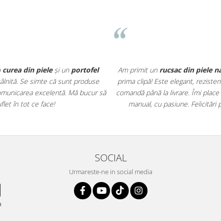
o
curea din piele
și un
portofel
Am primit un
rucsac din piele n
întâlnită. Se simte că sunt produse
prima clipă! Este elegant, rezisten
r comunicarea excelentă. Mă bucur să
comandă până la livrare. Îmi place
et în tot ce face!
manual, cu pasiune. Felicitări 
SOCIAL
Urmareste-ne in social media
n