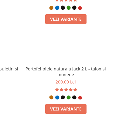
VEZI VARIANTE
buletin si
Portofel piele naturala Jack 2 L - talon si
Portofel pi
monede
200,00 Lei
VEZI VARIANTE