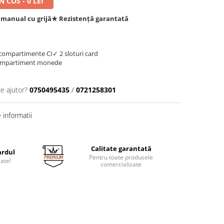
 COS - 0 LEI
 manual cu grijă
★ Rezistență garantată
compartimente CI
✓ 2 sloturi card
ompartiment monede
de ajutor?
0750495435
/
0721258301
informatii
Calitate garantată
ardul
Pentru toate produsele
jate!
comercializate