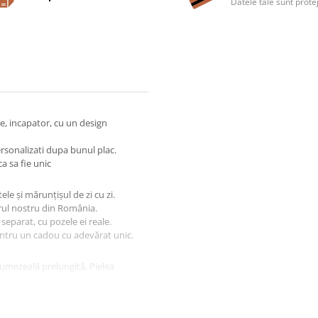
Datele tale sunt prote
te, incapator, cu un design
ersonalizati dupa bunul plac.
a sa fie unic
le și mărunțișul de zi cu zi.
ierul nostru din România.
 separat, cu pozele ei reale.
pentru un cadou cu adevărat unic.
e umezeală prelungită. Pielea