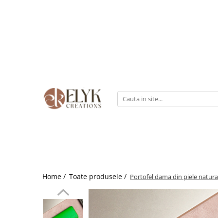
Pentru BARBATI
Pentru FEMEI
Portofele barbati
Genti femei
Bratari Piele
Portofele femei
Rucsacuri femei
Home /
Toate produsele /
Portofel dama din piele natura