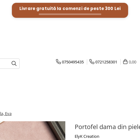
Livrare gratuită la comenzi de peste
300 Lei
0750495435
0721258301
0,00
la, Eva
Portofel dama din piel
ElyK Creation