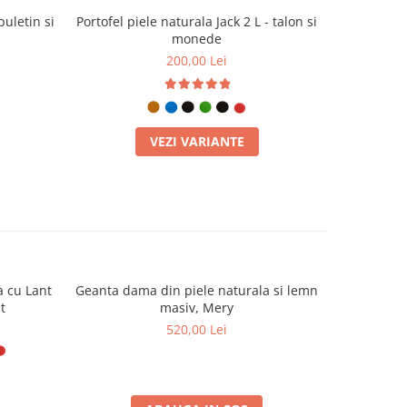
buletin si
Portofel piele naturala Jack 2 L - talon si
Portofel pi
monede
200,00 Lei
VEZI VARIANTE
a cu Lant
Geanta dama din piele naturala si lemn
Geanta da
t
masiv, Mery
520,00 Lei