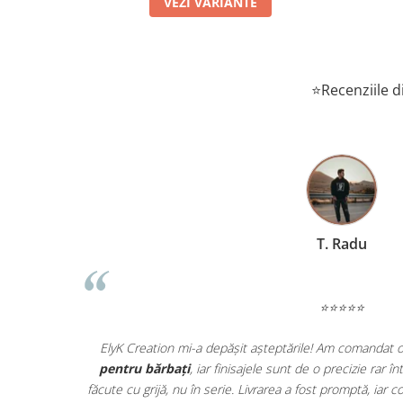
VEZI VARIANTE
⭐Recenziile di
T. Radu
⭐⭐⭐⭐⭐
ată! Se vede
ElyK Creation mi-a depășit așteptările! Am comandat 
ctic, iar
pentru bărbați
, iar finisajele sunt de o precizie rar 
ele au ajuns
făcute cu grijă, nu în serie. Livrarea a fost promptă, ia