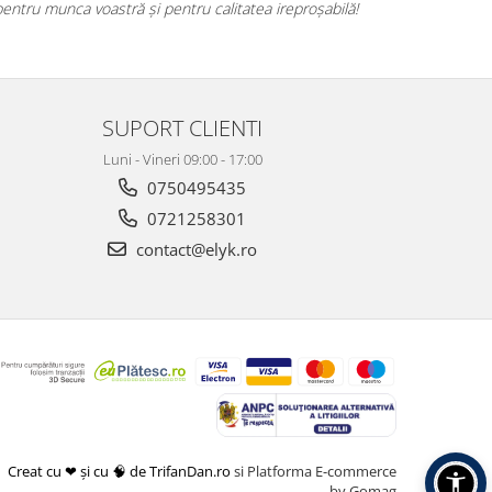
pentru munca voastră și pentru calitatea ireproșabilă!
SUPORT CLIENTI
Luni - Vineri 09:00 - 17:00
0750495435
0721258301
contact@elyk.ro
Creat cu ❤ și cu 🧠 de TrifanDan.ro
si
Platforma E-commerce
by Gomag