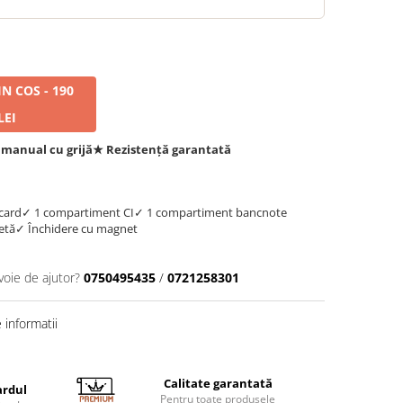
N COS - 190
LEI
 manual cu grijă
★ Rezistență garantată
 card
✓ 1 compartiment CI
✓ 1 compartiment bancnote
etă
✓ Închidere cu magnet
voie de ajutor?
0750495435
/
0721258301
informatii
Calitate garantată
ardul
Pentru toate produsele