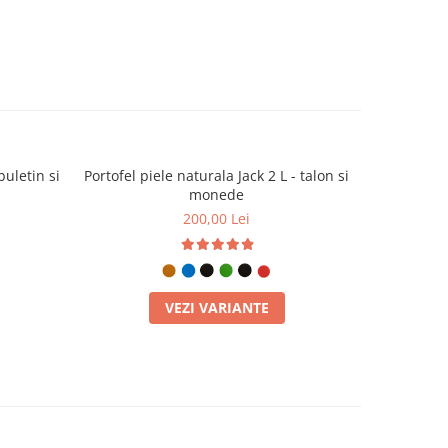
buletin si
Portofel piele naturala Jack 2 L - talon si
Portofel pi
monede
200,00 Lei
VEZI VARIANTE