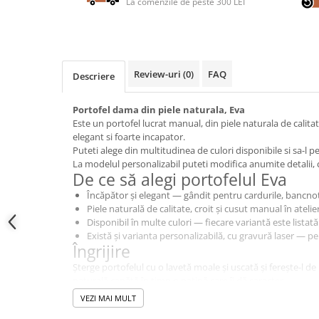
La comenzile de peste 300 LEI
Review-uri
(0)
FAQ
Descriere
Portofel dama din piele naturala, Eva
Este un portofel lucrat manual, din piele naturala de calita
elegant si foarte incapator.
Puteti alege din multitudinea de culori disponibile si sa-l p
La modelul personalizabil puteti modifica anumite detalii, c
De ce să alegi portofelul Eva
Încăpător și elegant — gândit pentru cardurile, bancnote
Piele naturală de calitate, croit și cusut manual în atel
Disponibil în multe culori — fiecare variantă este listată
Există și varianta personalizabilă, cu gravură laser — 
Îngrijire
Șterge portofelul cu o lavetă moale și uscată și ferește-l d
naturală capătă în timp o patină care îi dă caracter.
VEZI MAI MULT