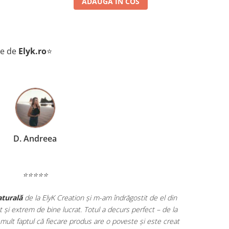
ADAUGA IN COS
te de
Elyk.ro
⭐
D. Andreea
⭐⭐⭐⭐⭐
aturală
de la ElyK Creation și m-am îndrăgostit de el din
t și extrem de bine lucrat. Totul a decurs perfect – de la
 mult faptul că fiecare produs are o poveste și este creat