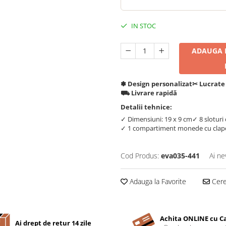
IN STOC
ADAUGA I
✽ Design personalizat
✂︎ Lucrate
⛟ Livrare rapidă
Detalii tehnice:
✓ Dimensiuni: 19 x 9 cm
✓ 8 sloturi
✓ 1 compartiment monede cu clap
Cod Produs:
eva035-441
Ai ne
Adauga la Favorite
Cere 
Achita ONLINE cu C
Ai drept de retur 14 zile