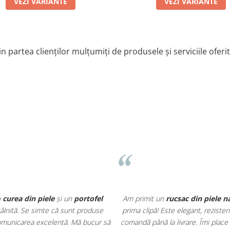
VEZI VARIANTE
VEZI VARIANTE
n partea clienților mulțumiți de produsele și serviciile oferi
o
curea din piele
și un
portofel
Am primit un
rucsac din piele n
întâlnită. Se simte că sunt produse
prima clipă! Este elegant, rezisten
r comunicarea excelentă. Mă bucur să
comandă până la livrare. Îmi place