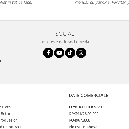
et în tot ce face!
manual, cu pasiune. Felicitări 
SOCIAL
Urmareste-ne in social media
n
DATE COMERCIALE
 Plata
ELYK ATELIER S.R.L.
e Retur
J29/541/28.02.2024
Produselor
RO49673808
 din Contract
Ploiesti, Prahova