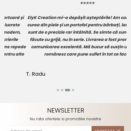
tratate pentru a preveni desfacerea fibrelor de piele
⭐⭐⭐⭐⭐
în timp.
Sistem de fixare prin tensiune:
Pielea exercită o
i
ElyK Creation mi-a depășit așteptările! Am comandat o
A
presiune naturală constantă asupra cardurilor,
menținându-le stabile.
curea din piele
și un
portofel pentru bărbați
, iar finisajele
Grosime structurală minimă:
Straturile de piele sunt
sunt de o precizie rar întâlnită. Se simte că sunt produse
re
subțiate la margini pentru a asigura cel mai subțire
făcute cu grijă, nu în serie. Livrarea a fost promptă, iar
profil bifold posibil.
de
comunicarea excelentă. Mă bucur să susțin un brand
te
românesc care pune suflet în tot ce face!
T. Radu
D
NEWSLETTER
Nu rata ofertele si promotiile noastre