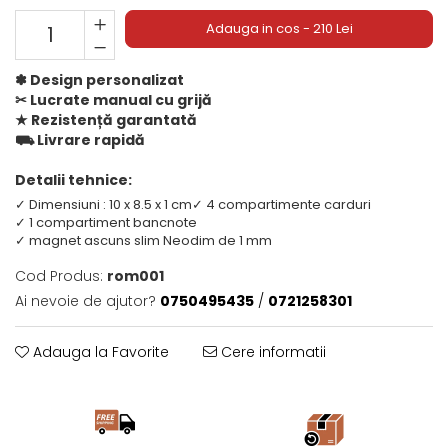
Adauga in cos - 210 Lei
✽ Design personalizat
✂︎ Lucrate manual cu grijă
★ Rezistență garantată
⛟ Livrare rapidă
Detalii tehnice:
✓ Dimensiuni : 10 x 8.5 x 1 cm
✓ 4 compartimente carduri
✓ 1 compartiment bancnote
✓ magnet ascuns slim Neodim de 1 mm
Cod Produs:
rom001
Ai nevoie de ajutor?
0750495435
/
0721258301
Adauga la Favorite
Cere informatii