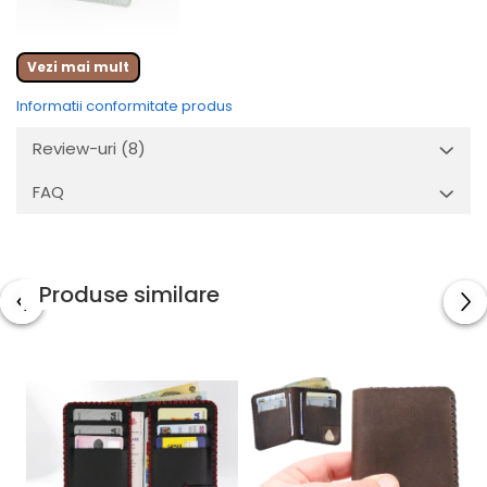
Te-ai săturat de portofelele uriașe care îți deformează
Vezi mai mult
pantalonii, sunt incomode la condus și adună chitanțe vechi de
care nu ai nevoie?
Romeo
este alternativa ultra-slim din piele
Informatii conformitate produs
naturală, proiectată special pentru bărbatul care dorește să își
elibereze buzunarele fără a renunța la eleganța marochinăriei
Review-uri
(8)
veritabile.
FAQ
Produse similare
Modelul Romeo este un portofel de tip cardholder/minimalist,
tăiat și asamblat manual în atelierul nostru. Acesta se
adresează celor care folosesc în principal cardurile bancare și
au nevoie de un spațiu compact pentru câteva bancnote de
rezervă. Geometria sa curată și absența straturilor inutile de
material asigură un profil incredibil de plat, făcându-l ideal
pentru buzunarul din față al blugilor sau pentru cel al sacoului.