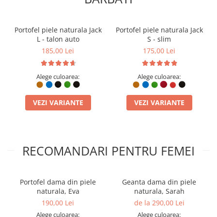
portofelul Jack 2 L și bucură-te
de confortul de a avea actele
Portofel piele naturala Jack
Portofel piele naturala Jack
mașinii, cardurile și banii într-
L - talon auto
S - slim
un singur accesoriu
185,00 Lei
175,00 Lei
handmade premium!
Alege culoarea:
Alege culoarea:
COMPARTIMENT TALON AUTO:
Proiectat special pentru a
găzdui certificatul de înmatriculare (format românesc) fără a fi
VEZI VARIANTE
VEZI VARIANTE
nevoie de îndoire.
BUZUNAR DEDICAT MONEDE:
Compartiment securizat
pentru mărunțiș, ideal pentru parcare sau cumpărături
rapide.
CAPACITATE MAXIMĂ (L):
Dimensiune extinsă pentru a oferi
RECOMANDARI PENTRU FEMEI
spațiu generos bancnotelor mari, cardurilor și actelor auto.
PIELE NATURALĂ VERITABILĂ:
Realizat manual din piele de
vită, oferind o rezistență extremă la uzură zilnică.
HANDMADE ÎN ROMÂNIA:
Fiecare portofel Jack 2 L este
Portofel dama din piele
Geanta dama din piele
lucrat artizanal în atelierul ElyK, asigurând finisaje impecabile.
naturala, Eva
naturala, Sarah
ORGANIZARE COMPLETĂ:
Sloturi multiple pentru carduri,
190,00 Lei
de la 290,00 Lei
compartiment de acte și secțiune de bancnote desfășurate.
CUSĂTURI REZISTENTE:
Coaserea manuală oferă o structură
Alege culoarea:
Alege culoarea: