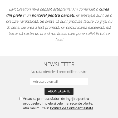
t
ElyK Creation mi-a depășit așteptările! Am comandat o
curea
ie
din piele
și un
portofel pentru bărbați
, iar finisajele sunt de o
.
precizie rar întâlnită. Se simte că sunt produse făcute cu grijă, nu
u
în serie. Livrarea a fost promptă, iar comunicarea excelentă. Mă
u
bucur să susțin un brand românesc care pune suflet în tot ce
face!
NEWSLETTER
Nu rata ofertele si promotiile noastre
Vreau sa primesc sfaturi de ingrijire pentru
produsele din piele si cele mai recente oferte.
Afla mai multe in
Politica de Confidentialitate