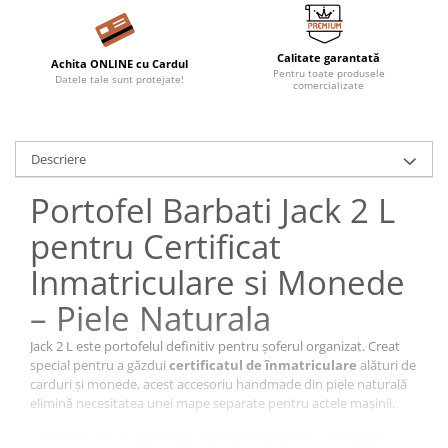
Calitate garantată
Achita ONLINE cu Cardul
Pentru toate produsele
Datele tale sunt protejate!
comercializate
Descriere
Portofel Barbati Jack 2 L
pentru Certificat
Inmatriculare si Monede
– Piele Naturala
Jack 2 L este portofelul definitiv pentru șoferul organizat. Creat
special pentru a găzdui
certificatul de înmatriculare
alături de
carduri și monede, acest accesoriu handmade din piele naturală
elimină necesitatea unei mape separate pentru actele mașinii.
Te-ai săturat să porți talonul mașinii separat sau să îl îndoi