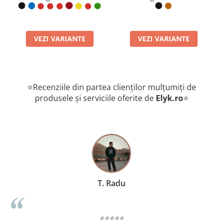
mult mai durabilă decât cea industrială, prevenind deșirarea.
STIL AUTORITAR :
Design clasic și profesional, potrivit pentru
orice context social sau de afaceri.
PROTEȚIE PENTRU DOCUMENTE:
Structura fermă a pielii
VEZI VARIANTE
VEZI VARIANTE
previne îndoirea actelor importante păstrate în interior.
CADOU IDEAL PENTRU ȘOFERI:
O alegere practică și de
impact pentru orice posesor de autovehicul care apreciază
calitatea.
⭐Recenziile din partea clienților mulțumiți de
produsele și serviciile oferite de
Elyk.ro
⭐
T. Radu
⭐⭐⭐⭐⭐