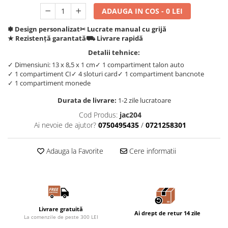
ADAUGA IN COS - 0 LEI
✽ Design personalizat
✂︎ Lucrate manual cu grijă
★ Rezistență garantată
⛟ Livrare rapidă
Detalii tehnice:
✓ Dimensiuni: 13 x 8,5 x 1 cm
✓ 1 compartiment talon auto
✓ 1 compartiment CI
✓ 4 sloturi card
✓ 1 compartiment bancnote
✓ 1 compartiment monede
Durata de livrare:
1-2 zile lucratoare
Cod Produs:
jac204
Ai nevoie de ajutor?
0750495435
/
0721258301
Adauga la Favorite
Cere informatii
Livrare gratuită
Ai drept de retur 14 zile
La comenzile de peste 300 LEI