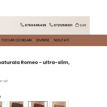
0750495435
0721258301
0,00
TOCURI OCHELARI
DIVERSE
NOUTATI
 naturala Romeo - ultra-slim,
w-uri
na