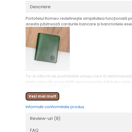
Descriere
Portofelul Romeo redefinește simplitatea funcțională pri
acesta păstrează cardurile bancare și bancnotele esen
Te-ai săturat de portofelele uriașe care îți deformeaz
piele naturală, proiectată special pentru bărbatul care
Vezi mai mult
Informatii conformitate produs
Review-uri
(8)
FAQ