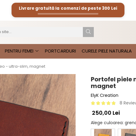
Livrare gratuită la comenzi de peste
300 Lei
PENTRU FEMEI
PORTCARDURI
CURELE PIELE NATURALA
eo - ultra-slim, magnet
Portofel piele
magnet
ElyK Creation
8 Revie
250,00 Lei
Alege culoarea
: gre