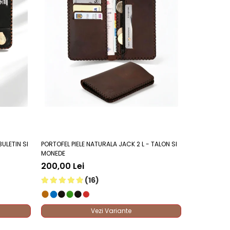
re.
efecțiuni mecanice.
la nevoie.
timp.
le stabile.
l bifold posibil.
ULETIN SI
PORTOFEL PIELE NATURALA JACK 2 L - TALON SI
PORTOFEL PIE
MONEDE
210,00 Le
200,00 Lei
(16)
Vezi Variante