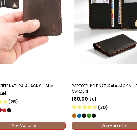
re superioară altor tipuri de piele mai subțiri.
acțiune din spațiul unui portofel convențional de tip bifold ma
r sau a fermoarelor garantează zero riscuri de blocare sau d
ență în interiorul buzunarului, dar permite extragerea ușoară 
sunt tratate pentru a preveni desfacerea fibrelor de piele în 
o presiune naturală constantă asupra cardurilor, menținându-
 sunt subțiate la margini pentru a asigura cel mai subțire profi
PIELE NATURALA JACK S - SLIM
PORTOFEL PIELE NATURALA JACK M - B
CARDURI
Lei
180,00 Lei
(25)
(30)
Vezi Variante
Vezi Variante