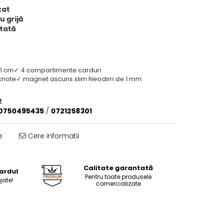
zat
u grijă
tată
 1 cm
✓ 4 compartimente carduri
cnote
✓ magnet ascuns slim Neodim de 1 mm
2
0750495435
/
0721258301
e
Cere informatii
Calitate garantată
ardul
Pentru toate produsele
jate!
comercializate