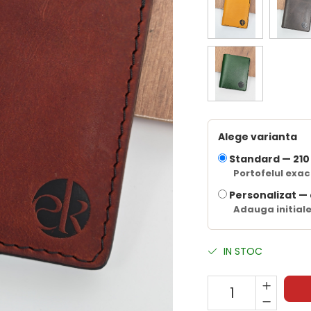
Alege varianta
Standard —
210
Portofelul exact
Personalizat —
Adauga initiale
IN STOC