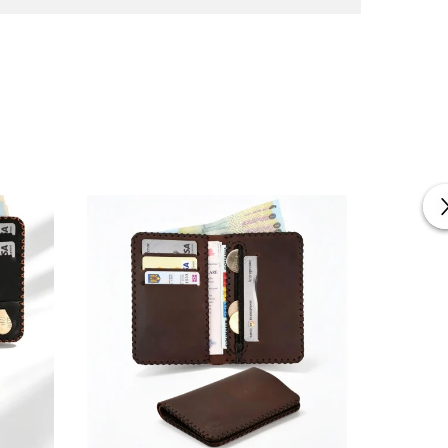
ză celor care folosesc în principal cardurile bancare și
ial asigură un profil incredibil de plat, făcându-l
zistentă, portofelul nu se va coji și nu se va destrăma
, păstrând cardurile în deplină siguranță și conferind o