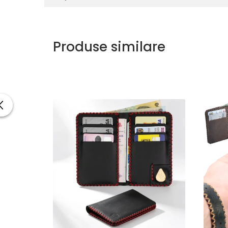
Modelul Romeo este un portofel de tip cardholder/minima
au nevoie de un spațiu compact pentru câteva bancnote d
ideal pentru buzunarul din față al blugilor sau pentru cel
Produse similare
Investiția în Romeo înseamnă tranziția către un stil de vi
precum cele din înlocuitori sintetici. Pielea naturală p
satisfacție tactilă deosebită la fiecare atingere. Este u