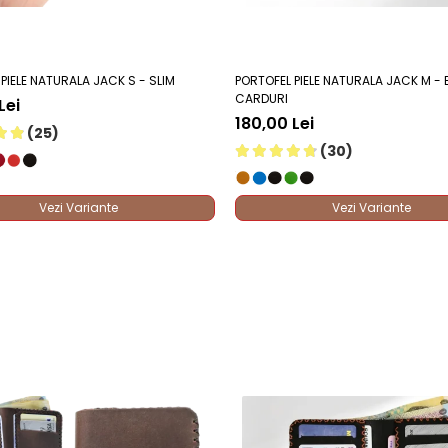
gă portofelul Romeo în coș și bucură-te de un accesoriu de marochină
PIELE NATURALA JACK S - SLIM
PORTOFEL PIELE NATURALA JACK M - B
al pentru a elimina volumul din buzunare, având un profil ext
CARDURI
Lei
din piele de vită selecționată, material durabil care nu se exfo
180,00 Lei
(25)
atelierul ElyK, asigurând o atenție minuțioasă la finisaje și de
(30)
optimizate pentru extragerea instantanee a cardurilor cele m
ele veritabilă, eliminând complet pânza, plasticul sau cartonu
 densitate pentru a preveni deșirarea în punctele de maximă 
Vezi Variante
Vezi Variante
lor asigură o fixare fermă a cardurilor, prevenind alunecarea
 mai fină și capătă un luciu elegant pe măsură ce este purtat
 fără elemente de prindere exterioare care să agațe hainele
 este calibrated pentru a ține conținutul fix, chiar și atunci
 buzunar, indiferent dacă stai pe scaun sau conduci mașina.
tede previn deformarea sau deteriorarea țesăturii buzunarelor.
 cardurile active și banii necesari, eliminând dezordinea.
iodice generate de portofelele din piele ecologică ce se rup ra
ri de câte ori scoți portofelul pentru a plăti.
 conservarea meșteșugului marochinăriei tradiționale româneș
principale direct din buzunarele frontale.