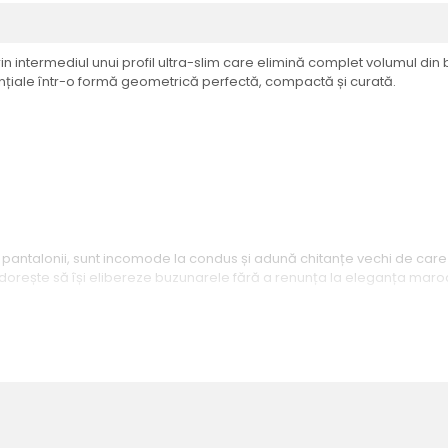
n intermediul unui profil ultra-slim care elimină complet volumul din 
țiale într-o formă geometrică perfectă, compactă și curată.
ă pantalonii, sunt incomode la condus și adună chitanțe vechi de care
 dorește să își elibereze buzunarele fără a renunța la eleganța maroch