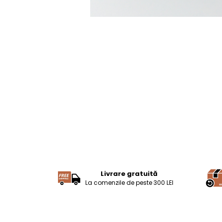
Livrare gratuită
La comenzile de peste 300 LEI