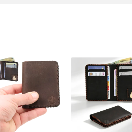
list, tăiat și asamblat manual în atelierul nostru. Acesta se adresea
e rezervă. Geometria sa curată și absența straturilor inutile de mater
 al sacoului.
ață organizat și rafinat. Fabricat integral din piele de vită densă și re
reia amprenta modului tău de viață și dezvoltă în timp o patină superbă
n accesoriu clasic, masculin și extrem de durabil.