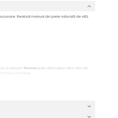
buzunare. Realizat manual din piele naturală de vită,
 nu ai nevoie?
Romeo
este alternativa ultra-slim din
inăriei veritabile.