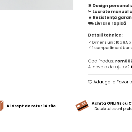
✽ Design personali
✂︎ Lucrate manual c
★ Rezistență garan
⛟ Livrare rapidă
Detalii tehnice:
✓ Dimensiuni : 10 x 8.5 x
✓ 1 compartiment ban
Cod Produs:
rom00
Ai nevoie de ajutor?
Adauga la Favorit
Achita ONLINE cu C
Ai drept de retur 14 zile
Datele tale sunt prote