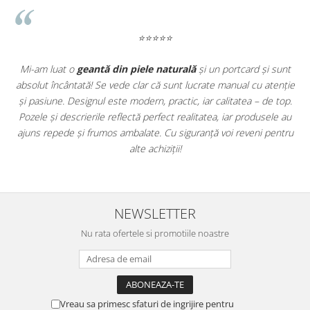
⭐⭐⭐⭐⭐
Mi-am luat o
geantă din piele naturală
și un portcard și sunt
absolut încântată! Se vede clar că sunt lucrate manual cu atenție
d
e
și pasiune. Designul este modern, practic, iar calitatea – de top.
p
Pozele și descrierile reflectă perfect realitatea, iar produsele au
d
ajuns repede și frumos ambalate. Cu siguranță voi reveni pentru
alte achiziții!
NEWSLETTER
Nu rata ofertele si promotiile noastre
Vreau sa primesc sfaturi de ingrijire pentru