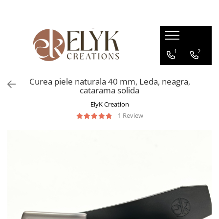
Pentru BARBATI
Pentru FEMEI
1
2
Portofele barbati
Genti femei
Bratari Piele
Portofele femei
Curea piele naturala 40 mm, Leda, neagra,
Rucsacuri femei
catarama solida
ElyK Creation
1 Review