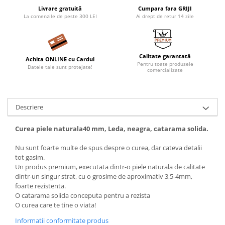
Livrare gratuită
Cumpara fara GRIJI
La comenzile de peste 300 LEI
Ai drept de retur 14 zile
Calitate garantată
Achita ONLINE cu Cardul
Pentru toate produsele
Datele tale sunt protejate!
comercializate
Descriere
Curea piele naturala40 mm, Leda, neagra, catarama solida.
Nu sunt foarte multe de spus despre o curea, dar cateva detalii
tot gasim.
Un produs premium, executata dintr-o piele naturala de calitate
dintr-un singur strat, cu o grosime de aproximativ 3,5-4mm,
foarte rezistenta.
O catarama solida conceputa pentru a rezista
O curea care te tine o viata!
Informatii conformitate produs