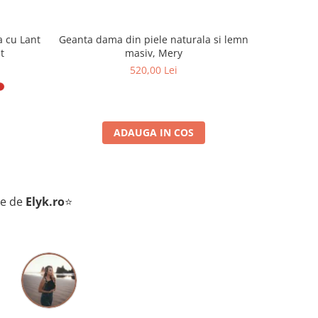
a cu Lant
Geanta dama din piele naturala si lemn
Geanta da
t
masiv, Mery
520,00 Lei
ADAUGA IN COS
te de
Elyk.ro
⭐