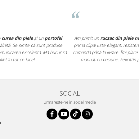
o
curea din piele
și un
portofel
Am primit un
rucsac din piele n
întâlnită. Se simte că sunt produse
prima clipă! Este elegant, rezisten
r comunicarea excelentă. Mă bucur să
comandă până la livrare. Îmi place
et în tot ce face!
manual, cu pasiune. Felicitări 
SOCIAL
Urmareste-ne in social media
n