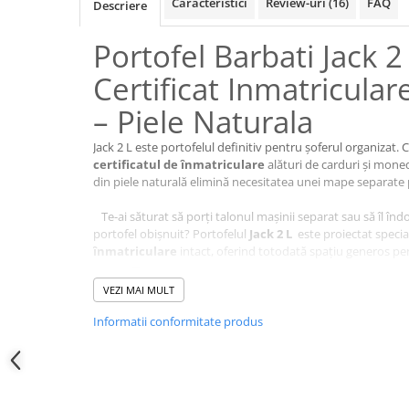
Caracteristici
Review-uri
(16)
FAQ
Descriere
Portofel Barbati Jack 2
Certificat Inmatricula
– Piele Naturala
Jack 2 L este portofelul definitiv pentru șoferul organizat. 
certificatul de înmatriculare
alături de carduri și mon
din piele naturală elimină necesitatea unei mape separate 
Te-ai săturat să porți talonul mașinii separat sau să îl înd
portofel obișnuit? Portofelul
Jack 2 L
este proiectat specia
înmatriculare
intact, oferind totodată spațiu generos pen
VEZI MAI MULT
Informatii conformitate produs