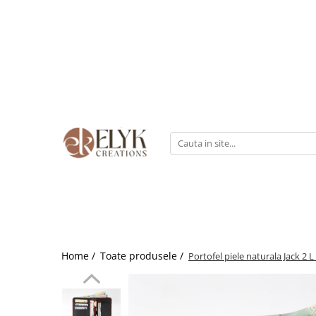
Pentru BARBATI
Pentru FEMEI
Portofele barbati
Genti femei
Bratari Piele
Portofele femei
Rucsacuri femei
Home /
Toate produsele /
Portofel piele naturala Jack 2 