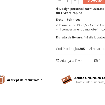
ADAUGA IN
✽ Design personalizat
✂︎ Lucrate
⛟ Livrare rapidă
Detalii tehnice:
✓ Dimensiuni: 13 x 8,5 x 1 cm
✓ 1 c
✓ 1 compartiment bancnote
✓ 1 c
Durata de livrare:
1-2 zile lucrato
Cod Produs:
jac205
Ai nevoie 
Adauga la Favorite
Cere 
Achita ONLINE cu C
Ai drept de retur 14 zile
Datele tale sunt prote