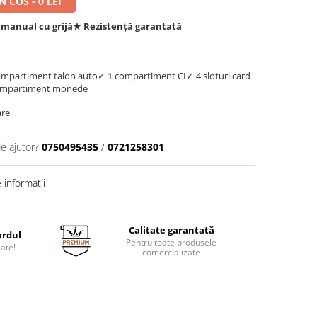
 COS - 0 LEI
 manual cu grijă
★ Rezistență garantată
ompartiment talon auto
✓ 1 compartiment CI
✓ 4 sloturi card
ompartiment monede
are
de ajutor?
0750495435
/
0721258301
informatii
Calitate garantată
ardul
Pentru toate produsele
jate!
comercializate