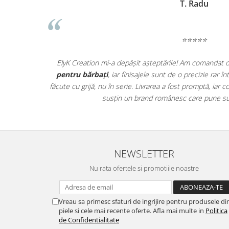
T. Radu
⭐⭐⭐⭐⭐
ată! Se vede
ElyK Creation mi-a depășit așteptările! Am comandat 
ctic, iar
pentru bărbați
, iar finisajele sunt de o precizie rar 
ele au ajuns
făcute cu grijă, nu în serie. Livrarea a fost promptă, ia
ii!
susțin un brand românesc care pune sufl
NEWSLETTER
Nu rata ofertele si promotiile noastre
Vreau sa primesc sfaturi de ingrijire pentru produsele di
piele si cele mai recente oferte. Afla mai multe in
Politica
de Confidentialitate