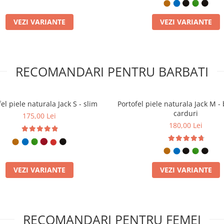
VEZI VARIANTE
VEZI VARIANTE
ntre stil și
l Jack 2 L și
RECOMANDARI PENTRU BARBATI
 avea actele
ntr-un singur
ium!
el piele naturala Jack S - slim
Portofel piele naturala Jack M - 
carduri
175,00 Lei
ru a găzdui certificatul de
180,00 Lei
ire.
t pentru mărunțiș, ideal pentru
 oferi spațiu generos
VEZI VARIANTE
VEZI VARIANTE
le de vită, oferind o rezistență
e lucrat artizanal în atelierul
RECOMANDARI PENTRU FEMEI
duri, compartiment de acte și