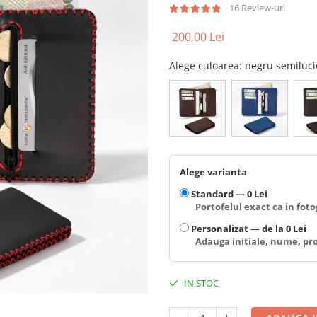
16 Review-uri
200,00 Lei
Alege culoarea
: negru semiluc
Alege varianta
Standard —
0 Lei
Portofelul exact ca in fotog
Personalizat —
de la 0 Lei
Adauga initiale, nume, pro
IN STOC