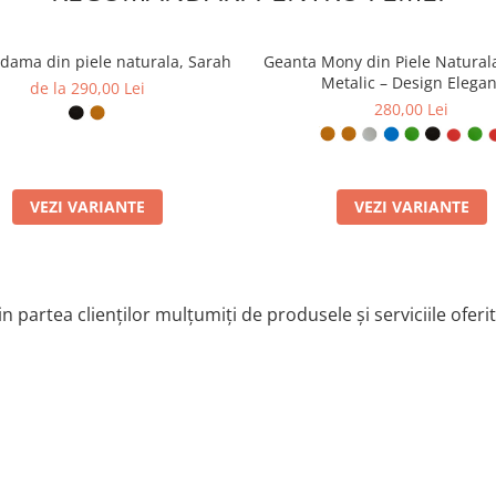
uctură mult mai durabilă decât
dama din piele naturala, Sarah
Geanta Mony din Piele Natural
 pentru orice context social sau
Metalic – Design Elegan
de la 290,00 Lei
280,00 Lei
elii previne îndoirea actelor
de impact pentru orice posesor
VEZI VARIANTE
VEZI VARIANTE
n partea clienților mulțumiți de produsele și serviciile oferi