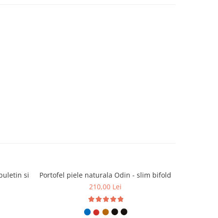
buletin si
Portofel piele naturala Odin - slim bifold
Portofe
210,00 Lei