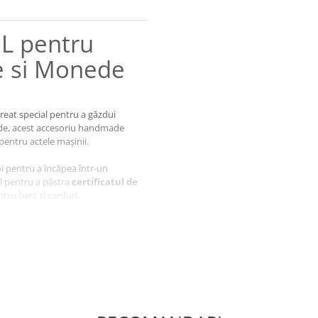
 L pentru
re si Monede
Creat special pentru a găzdui
ede, acest accesoriu handmade
pentru actele mașinii.
oi pentru a încăpea într-un
l pentru a păstra
certificatul de
tru bani și carduri.