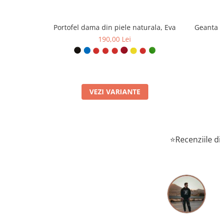
secțiune de bancnote desfășurate.
CUSĂTURI REZISTENTE:
Coaserea manuală oferă o str
cea industrială, prevenind deșirarea.
Portofel dama din piele naturala, Eva
Geanta 
STIL AUTORITAR :
Design clasic și profesional, potrivit
190,00 Lei
de afaceri.
PROTEȚIE PENTRU DOCUMENTE:
Structura fermă a pi
importante păstrate în interior.
CADOU IDEAL PENTRU ȘOFERI:
O alegere practică și 
de autovehicul care apreciază calitatea.
VEZI VARIANTE
⭐Recenziile di