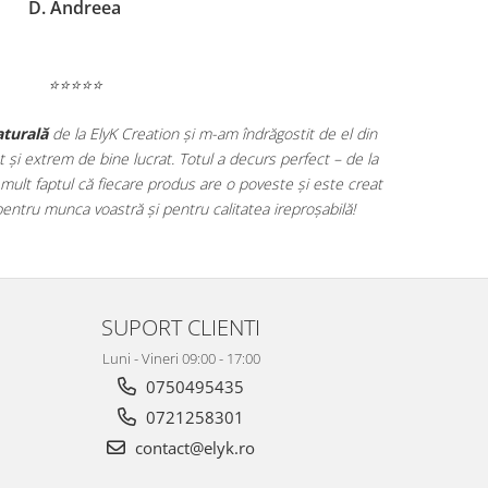
D. Andreea
⭐⭐⭐⭐⭐
aturală
de la ElyK Creation și m-am îndrăgostit de el din
t și extrem de bine lucrat. Totul a decurs perfect – de la
 mult faptul că fiecare produs are o poveste și este creat
pentru munca voastră și pentru calitatea ireproșabilă!
SUPORT CLIENTI
Luni - Vineri 09:00 - 17:00
0750495435
0721258301
contact@elyk.ro