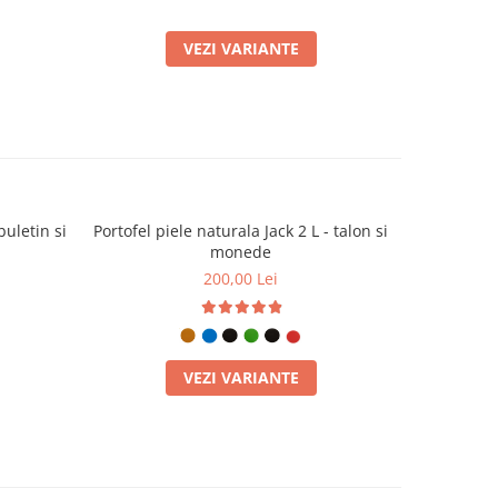
VEZI VARIANTE
buletin si
Portofel piele naturala Jack 2 L - talon si
Portofel pi
monede
200,00 Lei
VEZI VARIANTE