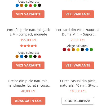
Alege culoarea:
VEZI VARIANTE
VEZI VARIANTE
Portofel piele naturala Jack
Portcard din Piele Naturala
2 M - compact, monede
Duma Mini – Suport
Minimalist 3 Carduri,
195,00 Lei
70,00 Lei
Design Super Slim
Alege culoarea:
Alege culoarea:
VEZI VARIANTE
VEZI VARIANTE
Breloc din piele naturala,
Curea casual din piele
handmade, lucrat si cusut
naturala, 40 mm, Styx,
manual, Nero, Negru,
neagra, cusatura maro
40,00 Lei
140,00 Lei
Produs in Romania
cognac, catarama solida
ADAUGA IN COS
CONFIGUREAZA