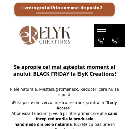
Livrare gratuită la comenzi de peste
300 Lei
Pentru BARBATI
Pentru FEMEI
Portofele barbati
Genti femei
1
2
Bratari Piele
Portofele femei
Rucsacuri femei
Se apropie cel mai așteptat moment al
anului:
BLACK FRIDAY la ElyK Creations!
Piele naturală. Meșteșug românesc. Reduceri care nu se
repetă.
🎁 Fă parte din cercul nostru restrâns și intră în
“Early
Access”
!
Abonează-te acum și vei fi printre primii care află
când
încep reducerile la produsele
handmade din piele naturală
, lucrate cu pasiune în