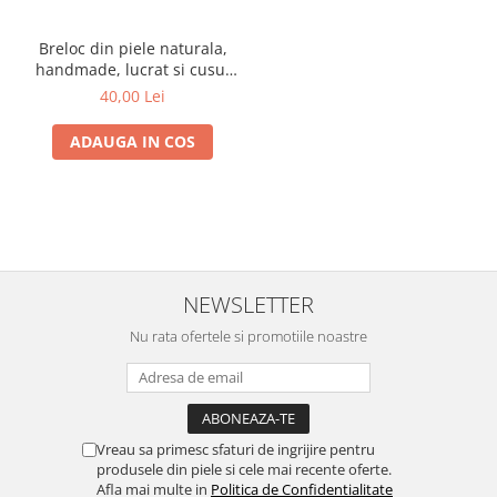
Breloc din piele naturala,
handmade, lucrat si cusut
manual, Nero, Bleumarin,
40,00 Lei
Produs in Romania
ADAUGA IN COS
NEWSLETTER
Nu rata ofertele si promotiile noastre
Vreau sa primesc sfaturi de ingrijire pentru
produsele din piele si cele mai recente oferte.
Afla mai multe in
Politica de Confidentialitate