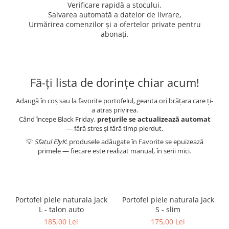
Verificare rapidă a stocului,
Salvarea automată a datelor de livrare,
Urmărirea comenzilor și a ofertelor private pentru
abonați.
Fă-ți lista de dorințe chiar acum!
Adaugă în coș sau la favorite portofelul, geanta ori brățara care ți-
a atras privirea.
Când începe Black Friday,
prețurile se actualizează automat
— fără stres și fără timp pierdut.
💡
Sfatul ElyK
: produsele adăugate în Favorite se epuizează
primele — fiecare este realizat manual, în serii mici.
Portofel piele naturala Jack
Portofel piele naturala Jack
L - talon auto
S - slim
185,00 Lei
175,00 Lei