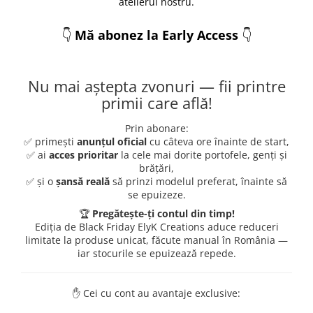
atelierul nostru.
👇
Mă abonez la Early Access
👇
Nu mai aștepta zvonuri — fii printre
primii care află!
Prin abonare:
✅ primești
anunțul oficial
cu câteva ore înainte de start,
✅ ai
acces prioritar
la cele mai dorite portofele, genți și
brățări,
✅ și o
șansă reală
să prinzi modelul preferat, înainte să
se epuizeze.
🏆
Pregătește-ți contul din timp!
Ediția de Black Friday ElyK Creations aduce reduceri
limitate la produse unicat, făcute manual în România —
iar stocurile se epuizează repede.
✋ Cei cu cont au avantaje exclusive: