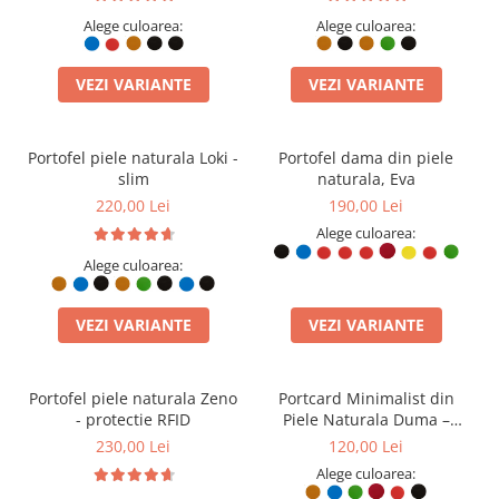
Alege culoarea:
Alege culoarea:
VEZI VARIANTE
VEZI VARIANTE
Portofel piele naturala Loki -
Portofel dama din piele
slim
naturala, Eva
220,00 Lei
190,00 Lei
Alege culoarea:
Alege culoarea:
VEZI VARIANTE
VEZI VARIANTE
Portofel piele naturala Zeno
Portcard Minimalist din
- protectie RFID
Piele Naturala Duma –
Suport Subtire de Buzunar,
230,00 Lei
120,00 Lei
Diverse Culori
Alege culoarea: