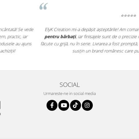
o
curea din piele
și un
portofel
Am primit un
rucsac din piele n
întâlnită. Se simte că sunt produse
prima clipă! Este elegant, rezisten
r comunicarea excelentă. Mă bucur să
comandă până la livrare. Îmi place
et în tot ce face!
manual, cu pasiune. Felicitări 
SOCIAL
Urmareste-ne in social media
n