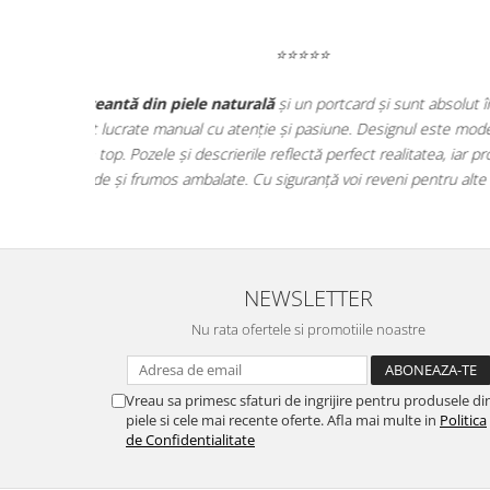
⭐⭐⭐⭐⭐
ată! Se vede
ElyK Creation mi-a depășit așteptările! Am comandat 
ctic, iar
pentru bărbați
, iar finisajele sunt de o precizie rar 
ele au ajuns
făcute cu grijă, nu în serie. Livrarea a fost promptă, ia
ii!
susțin un brand românesc care pune sufl
NEWSLETTER
Nu rata ofertele si promotiile noastre
Vreau sa primesc sfaturi de ingrijire pentru produsele di
piele si cele mai recente oferte. Afla mai multe in
Politica
de Confidentialitate