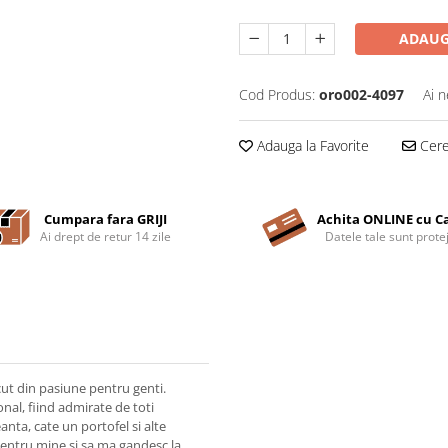
ADAUG
Cod Produs:
oro002-4097
Ai n
Adauga la Favorite
Cere 
Cumpara fara GRIJI
Achita ONLINE cu C
Ai drept de retur 14 zile
Datele tale sunt prote
t din pasiune pentru genti.
al, fiind admirate de toti
eanta, cate un portofel si alte
r pentru mine si sa ma gandesc la