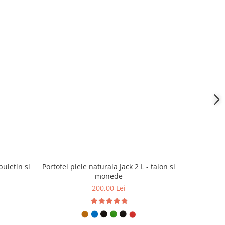
buletin si
Portofel piele naturala Jack 2 L - talon si
Portofel pi
monede
200,00 Lei