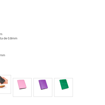
cm
rata de 0.8mm
18mm