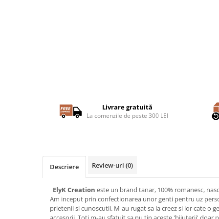
Livrare gratuită
La comenzile de peste 300 LEI
Review-uri
(0)
Descriere
ElyK Creation
este un brand tanar, 100% romanesc, nascu
Am inceput prin confectionarea unor genti pentru uz person
prietenii si cunoscutii. M-au rugat sa la creez si lor cate o g
accesorii. Toti m-au sfatuit sa nu tin aceste 'bijuterii' doa