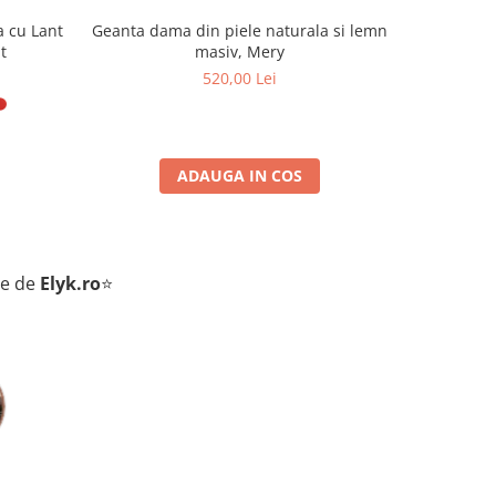
a cu Lant
Geanta dama din piele naturala si lemn
Geanta da
t
masiv, Mery
520,00 Lei
ADAUGA IN COS
te de
Elyk.ro
⭐
D. Andreea