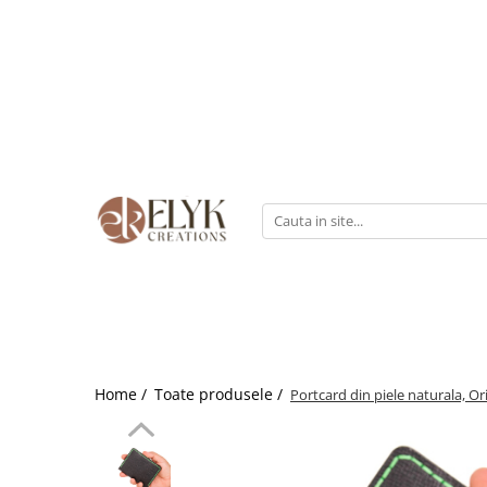
Pentru BARBATI
Pentru FEMEI
Portofele barbati
Genti femei
Bratari Piele
Portofele femei
Rucsacuri femei
Home /
Toate produsele /
Portcard din piele naturala, Or