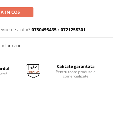
A IN COS
evoie de ajutor?
0750495435
/
0721258301
informatii
Calitate garantată
ardul
Pentru toate produsele
jate!
comercializate