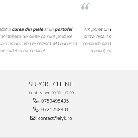
⭐⭐⭐⭐⭐
aturală
de la ElyK Creation și m-am îndrăgostit de el din
t și extrem de bine lucrat. Totul a decurs perfect – de la
 mult faptul că fiecare produs are o poveste și este creat
pentru munca voastră și pentru calitatea ireproșabilă!
SUPORT CLIENTI
Luni - Vineri 09:00 - 17:00
0750495435
0721258301
contact@elyk.ro