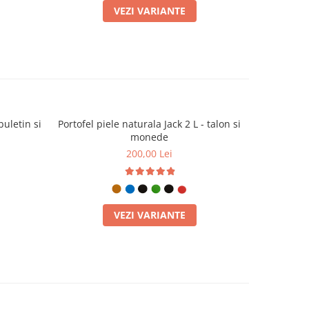
VEZI VARIANTE
buletin si
Portofel piele naturala Jack 2 L - talon si
Portofel pi
monede
200,00 Lei
VEZI VARIANTE