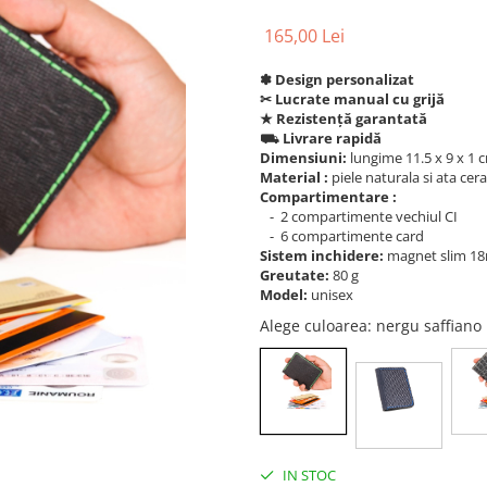
165,00 Lei
✽ Design personalizat
✂︎ Lucrate manual cu grijă
★ Rezistență garantată
⛟
Livrare rapidă
Dimensiuni:
lungime 11.5 x 9 x 1 
Material :
piele naturala si ata ce
Compartimentare :
- 2 compartimente vechiul CI
- 6 compartimente card
Sistem inchidere:
magnet slim 
Greutate:
80 g
Model:
unisex
Alege culoarea
: nergu saffiano
IN STOC