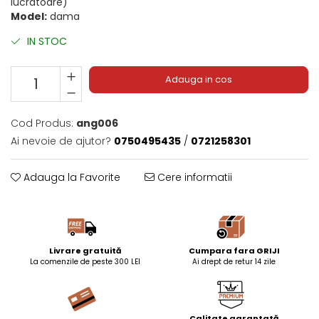
lucratoare)
Model:
dama
IN STOC
Adauga in cos
Cod Produs:
ang006
Ai nevoie de ajutor?
0750495435
/
0721258301
Adauga la Favorite
Cere informatii
Livrare gratuită
Cumpara fara GRIJI
La comenzile de peste 300 LEI
Ai drept de retur 14 zile
Calitate garantată