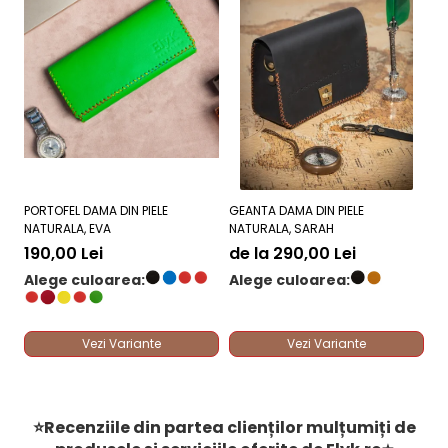
PORTOFEL DAMA DIN PIELE
GEANTA DAMA DIN PIELE
GE
NATURALA, EVA
NATURALA, SARAH
NA
DE
190,00 Lei
de la 290,00 Lei
2
Alege culoarea:
Alege culoarea:
A
Vezi Variante
Vezi Variante
⭐Recenziile din partea clienților mulțumiți de