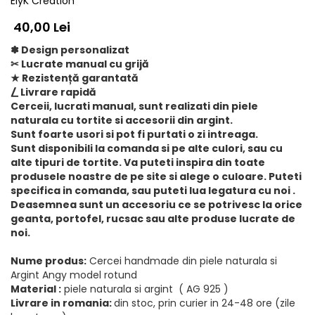
ElyK Creation
40,00 Lei
✽ Design personalizat
✂︎ Lucrate manual cu grijă
★ Rezistență garantată
⎳ Livrare rapidă
Cerceii, lucrati manual, sunt realizati din piele
naturala cu tortite si accesorii din argint.
Sunt foarte usori si pot fi purtati o zi intreaga.
Sunt disponibili la comanda si pe alte culori, sau cu
alte tipuri de tortite. Va puteti inspira din toate
produsele noastre de pe site si alege o culoare. Puteti
specifica in comanda, sau puteti lua legatura cu noi .
Deasemnea sunt un accesoriu ce se potrivesc la orice
geanta, portofel, rucsac sau alte produse lucrate de
noi.
Nume produs:
Cercei handmade din piele naturala si
Argint Angy model rotund
Material :
piele naturala si argint ( AG 925 )
Livrare in romania:
din stoc, prin curier in 24-48 ore (zile