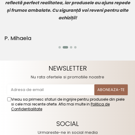
ede
comunicarea excelentă. Mă bucur să susțin un brand
te
românesc care pune suflet în tot ce face!
T. Radu
NEWSLETTER
Nu rata ofertele si promotiile noastre
Vreau sa primesc sfaturi de ingrijire pentru produsele din piele
si cele mai recente oferte. Afla mai multe in
Politica de
Confidentialitate
SOCIAL
Urmareste-ne in social media