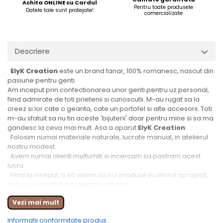
Achita ONLINE cu Cardul
Pentru toate produsele
Datele tale sunt protejate!
comercializate
Descriere
ElyK Creation
este un brand tanar, 100% romanesc, nascut din
pasiune pentru genti.
Am inceput prin confectionarea unor genti pentru uz personal,
fiind admirate de toti prietenii si cunoscutii. M-au rugat sa la
creez si lor cate o geanta, cate un portofel si alte accesorii. Toti
m-au sfatuit sa nu tin aceste 'bijuterii' doar pentru mine si sa ma
gandesc la ceva mai mult. Asa a aparut
ElyK Creation
Folosim numai materiale naturale, lucrate manual, in atelierul
nostru modest.
Avem numai clienti multumiti si incercam sa pastram acest
lucru.
Fiind la inceput, o sa venim cu noi produse in viitorul apropiat,
asa ca urmariti-ne proiectele viitoare.
Suntem activi si pe instagram:
elyk.creations
Vezi mai mult
pe facebook:
@ElyKCreations
Informatii conformitate produs