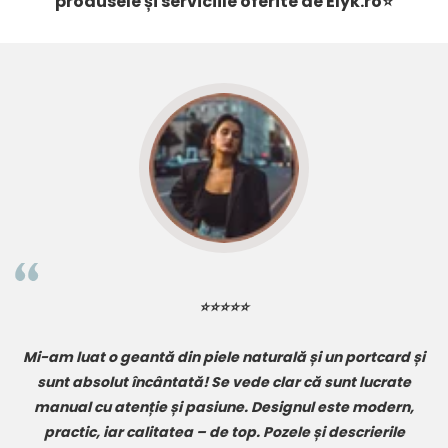
produsele și serviciile oferite de
Elyk.ro
⭐
⭐⭐⭐⭐⭐
și
ElyK Creation mi-a depășit așteptările! Am comandat o
A
curea din piele
și un
portofel pentru bărbați
, iar finisajele
,
sunt de o precizie rar întâlnită. Se simte că sunt produse
r
făcute cu grijă, nu în serie. Livrarea a fost promptă, iar