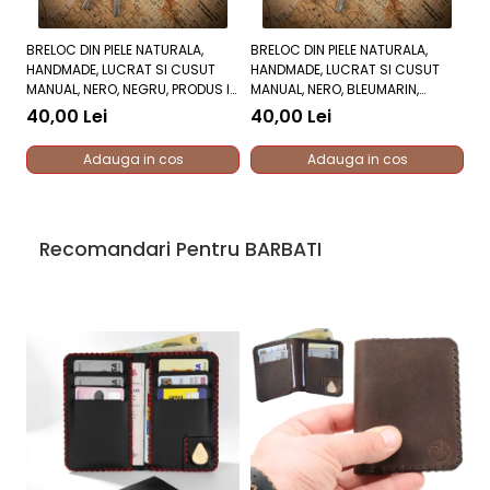
BRELOC DIN PIELE NATURALA,
BRELOC DIN PIELE NATURALA,
CE
HANDMADE, LUCRAT SI CUSUT
HANDMADE, LUCRAT SI CUSUT
NA
MANUAL, NERO, NEGRU, PRODUS IN
MANUAL, NERO, BLEUMARIN,
MA
ROMANIA
PRODUS IN ROMANIA
PR
40,00 Lei
40,00 Lei
5
Adauga in cos
Adauga in cos
Recomandari Pentru BARBATI