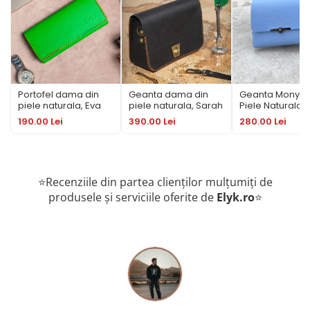
Portofel dama din
Geanta dama din
Geanta Mony d
piele naturala, Eva
piele naturala, Sarah
Piele Naturala 
Lant Metalic – 
190.00 Lei
390.00 Lei
280.00 Lei
Elegant
⭐Recenziile din partea clienților mulțumiți de
produsele și serviciile oferite de
Elyk.ro
⭐