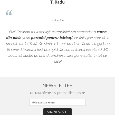
T. Radu
⭐⭐⭐⭐⭐
t
ElyK Creation mi-a depășit așteptările! Am comandat o
curea
ie
din piele
și un
portofel pentru bărbați
, iar finisajele sunt de o
.
precizie rar întâlnită. Se simte că sunt produse făcute cu grijă, nu
u
în serie. Livrarea a fost promptă, iar comunicarea excelentă. Mă
u
bucur să susțin un brand românesc care pune suflet în tot ce
face!
NEWSLETTER
Nu rata ofertele si promotiile noastre