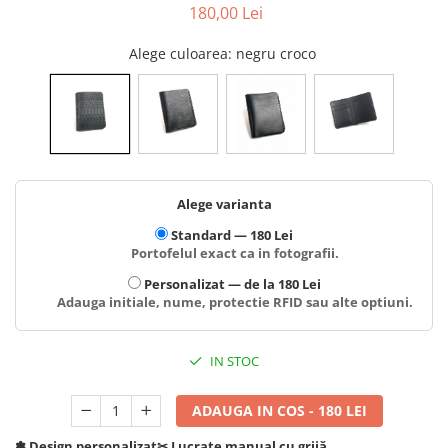
180,00 Lei
Alege culoarea
: negru croco
Alege varianta
Standard —
180 Lei
Portofelul exact ca in fotografii.
Personalizat —
de la 180 Lei
Adauga initiale, nume, protectie RFID sau alte optiuni.
IN STOC
ADAUGA IN COS - 180 LEI
✽ Design personalizat
✂︎ Lucrate manual cu grijă