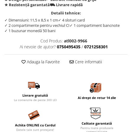
★ Rezistență garantată
⛟ Livrare rapidă
Detalii tehnice:
✓ Dimensiuni: 11,5 x 8,5 x 1 cm
✓ 4 sloturi card
✓ 2 compartimente pentru vechiul CI
✓ 1 compartiment bancnote
✓ 1 buzunar monedă 50 bani
Cod Produs:
atl002-9966
Ai nevoie de ajutor?
0750495435
/
0721258301
Adauga la Favorite
Cere informatii
Livrare gratuită
Ai drept de retur 14 zile
La comenzile de peste 300 LEI
Calitate garantată
Achita ONLINE cu Cardul
Pentru toate produsele
Datele tale sunt protejate!
comercializate