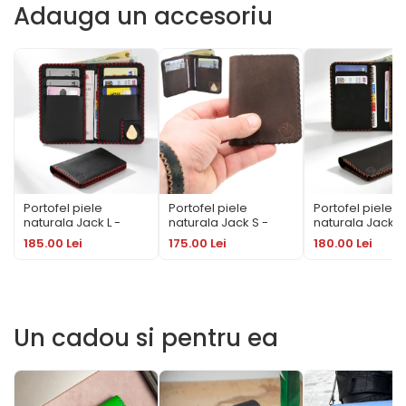
Adauga un accesoriu
Portofel piele
Portofel piele
Portofel piele
naturala Jack L -
naturala Jack S -
naturala Jack M
talon auto
slim
buletin si cardur
185.00 Lei
175.00 Lei
180.00 Lei
Un cadou si pentru ea