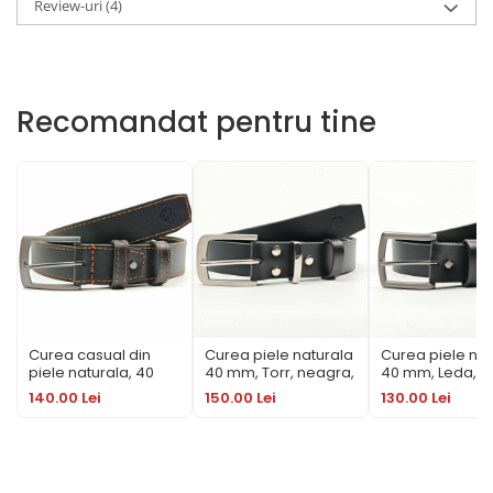
Review-uri
(4)
Recomandat pentru tine
Curea casual din
Curea piele naturala
Curea piele nat
piele naturala, 40
40 mm, Torr, neagra,
40 mm, Leda,
mm, Styx, neagra,
catarama inox
neagra, catar
140.00 Lei
150.00 Lei
130.00 Lei
cusatura maro
solida
cognac, catarama
solida