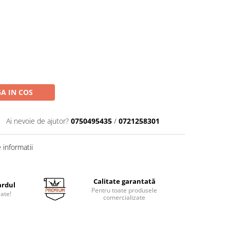
A IN COS
Ai nevoie de ajutor?
0750495435
/
0721258301
informatii
Calitate garantată
ardul
Pentru toate produsele
jate!
comercializate