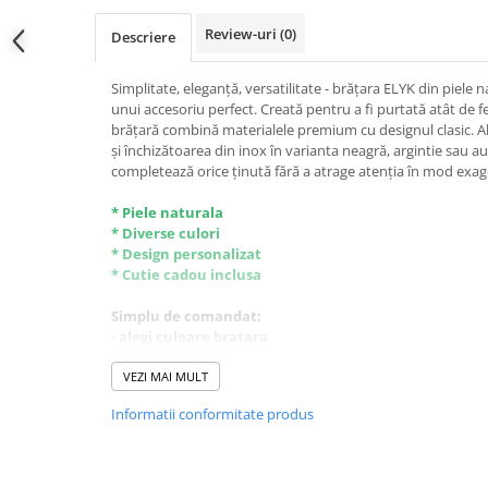
Review-uri
(0)
Descriere
Simplitate, eleganță, versatilitate - brățara ELYK din piele n
unui accesoriu perfect. Creată pentru a fi purtată atât de f
brățară combină materialele premium cu designul clasic. Al
și închizătoarea din inox în varianta neagră, argintie sau a
completează orice ținută fără a atrage atenția în mod exag
* Piele naturala
* Diverse culori
* Design personalizat
* Cutie cadou inclusa
Simplu de comandat:
- alegi culoare bratara
- alegi marimea potrivita
- alegi culoare inchizatoare
VEZI MAI MULT
- alegi ce sa fie scris pe ea
Informatii conformitate produs