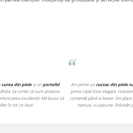
o
curea din piele
și un
portofel
Am primit un
rucsac din piele n
întâlnită. Se simte că sunt produse
prima clipă! Este elegant, rezisten
r comunicarea excelentă. Mă bucur să
comandă până la livrare. Îmi place
et în tot ce face!
manual, cu pasiune. Felicitări 