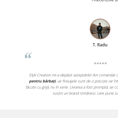
T. Radu
⭐⭐⭐⭐⭐
ată! Se vede
ElyK Creation mi-a depășit așteptările! Am comandat 
ctic, iar
pentru bărbați
, iar finisajele sunt de o precizie rar 
ele au ajuns
făcute cu grijă, nu în serie. Livrarea a fost promptă, ia
ii!
susțin un brand românesc care pune sufl