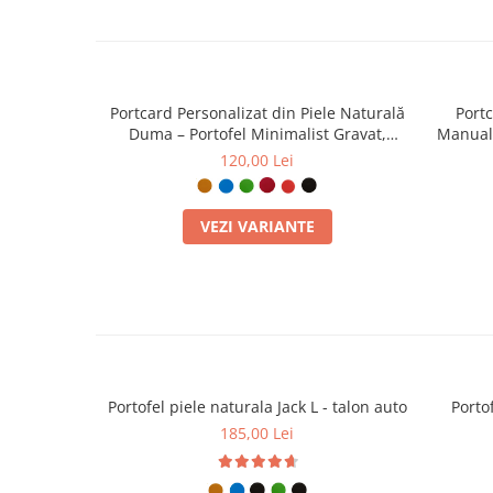
Portcard Personalizat din Piele Naturală
Port
Duma – Portofel Minimalist Gravat,
Manual 
Diverse Culori
C
120,00 Lei
VEZI VARIANTE
Portofel piele naturala Jack L - talon auto
Portof
185,00 Lei