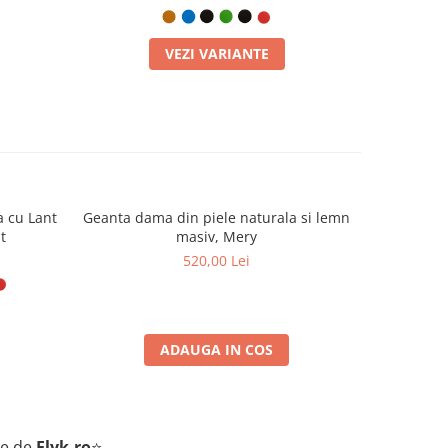
VEZI VARIANTE
a cu Lant
Geanta dama din piele naturala si lemn
Geanta da
t
masiv, Mery
520,00 Lei
ADAUGA IN COS
te de
Elyk.ro
⭐