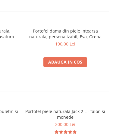
urala,
Portofel dama din piele intoarsa
Portcard P
cusatura
naturala, personalizabil, Eva, Grena
Duma Mi
(cusatura neagra)
Man
190,00 Lei
ADAUGA IN COS
buletin si
Portofel piele naturala Jack 2 L - talon si
Portofel pi
monede
200,00 Lei