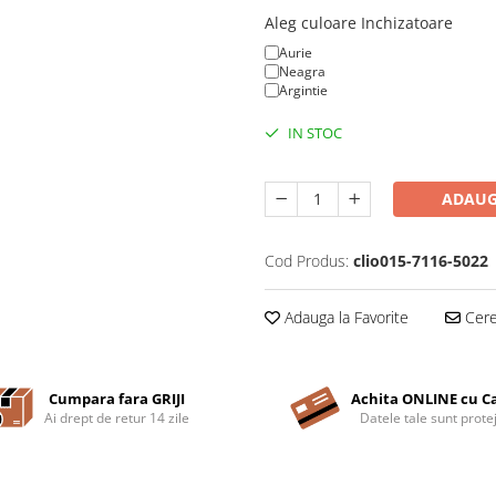
Aleg culoare Inchizatoare
Aurie
Neagra
Argintie
IN STOC
ADAUG
Cod Produs:
clio015-7116-5022
Adauga la Favorite
Cere 
Cumpara fara GRIJI
Achita ONLINE cu C
Ai drept de retur 14 zile
Datele tale sunt prote