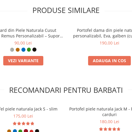
PRODUSE SIMILARE
card din Piele Naturala Cusut
Portofel dama din piele nat
Remus Personalizabil – Suport
personalizabil, Eva, galben (
arduri Plat, Diverse Culori
verde)
90,00 Lei
190,00 Lei
VEZI VARIANTE
ADAUGA IN COS
RECOMANDARI PENTRU BARBATI
el piele naturala Jack S - slim
Portofel piele naturala Jack M - 
carduri
175,00 Lei
180,00 Lei