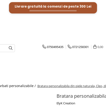
Livrare gratuită la comenzi de peste
300 Lei
0750495435
0721258301
0,00
arbati personalizabile /
Bratara personalizabila din piele naturala, Cleo, d
Bratara personalizabila
ElyK Creation