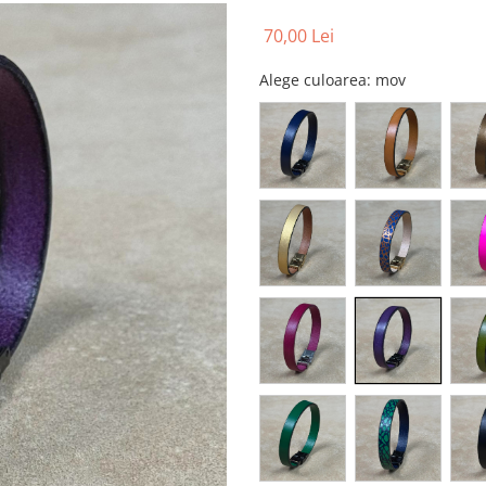
70,00 Lei
Alege culoarea
: mov