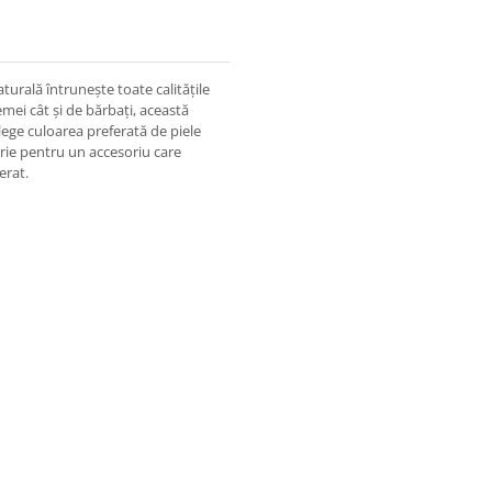
aturală întrunește toate calitățile
emei cât și de bărbați, această
ege culoarea preferată de piele
urie pentru un accesoriu care
erat.