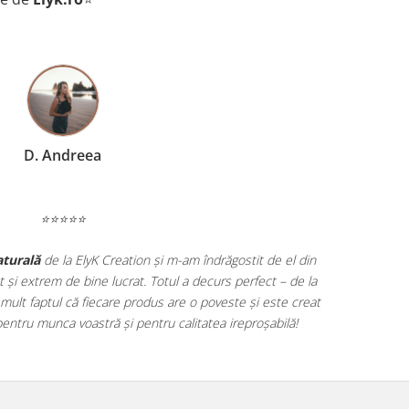
D. Andreea
⭐⭐⭐⭐⭐
aturală
de la ElyK Creation și m-am îndrăgostit de el din
t și extrem de bine lucrat. Totul a decurs perfect – de la
 mult faptul că fiecare produs are o poveste și este creat
pentru munca voastră și pentru calitatea ireproșabilă!