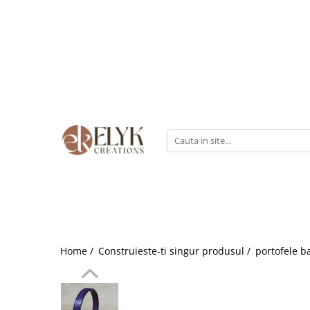
Pentru BARBATI
Pentru FEMEI
Portofele barbati
Genti femei
Bratari Piele
Portofele femei
Rucsacuri femei
Home /
Construieste-ti singur produsul /
portofele b