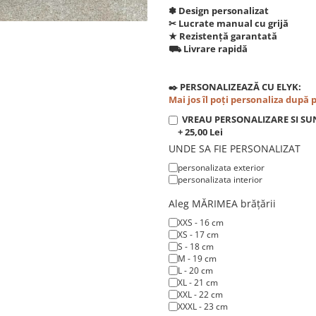
✽ Design personalizat
✂︎ Lucrate manual cu grijă
★ Rezistență garantată
⛟ Livrare rapidă
✒️ PERSONALIZEAZĂ CU ELYK:
Mai jos îl poți personaliza după 
VREAU PERSONALIZARE SI SU
+ 25,00 Lei
UNDE SA FIE PERSONALIZAT
personalizata exterior
personalizata interior
Aleg MĂRIMEA brățării
XXS - 16 cm
XS - 17 cm
S - 18 cm
M - 19 cm
L - 20 cm
XL - 21 cm
XXL - 22 cm
XXXL - 23 cm