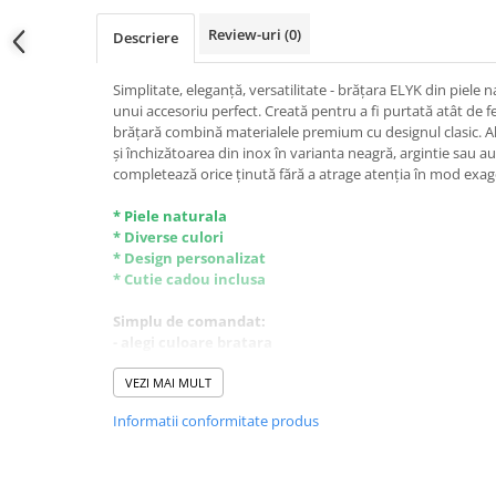
Review-uri
(0)
Descriere
Simplitate, eleganță, versatilitate - brățara ELYK din piele n
unui accesoriu perfect. Creată pentru a fi purtată atât de f
brățară combină materialele premium cu designul clasic. Al
și închizătoarea din inox în varianta neagră, argintie sau a
completează orice ținută fără a atrage atenția în mod exag
* Piele naturala
* Diverse culori
* Design personalizat
* Cutie cadou inclusa
Simplu de comandat:
- alegi culoare bratara
- alegi marimea potrivita
- alegi culoare inchizatoare
VEZI MAI MULT
- alegi ce sa fie scris pe ea
Informatii conformitate produs