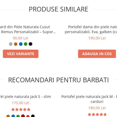
PRODUSE SIMILARE
card din Piele Naturala Cusut
Portofel dama din piele nat
Remus Personalizabil – Suport
personalizabil, Eva, galben (
arduri Plat, Diverse Culori
verde)
90,00 Lei
190,00 Lei
VEZI VARIANTE
ADAUGA IN COS
RECOMANDARI PENTRU BARBATI
el piele naturala Jack S - slim
Portofel piele naturala Jack M - 
carduri
175,00 Lei
180,00 Lei