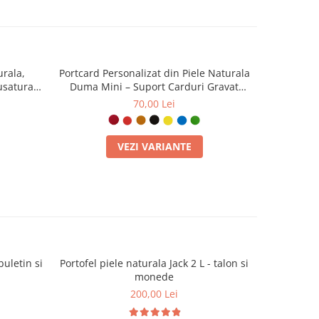
urala,
Portcard Personalizat din Piele Naturala
Portofe
cusatura
Duma Mini – Suport Carduri Gravat
personaliz
Manual, Design Ultra Slim
70,00 Lei
VEZI VARIANTE
buletin si
Portofel piele naturala Jack 2 L - talon si
Portofel pi
monede
200,00 Lei