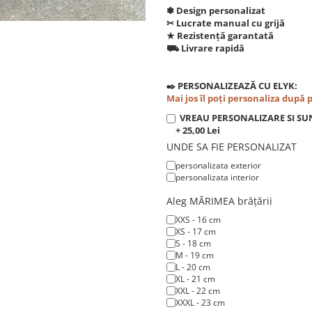
✽ Design personalizat
✂︎ Lucrate manual cu grijă
★ Rezistență garantată
⛟ Livrare rapidă
✒️ PERSONALIZEAZĂ CU ELYK:
Mai jos îl poți personaliza după 
VREAU PERSONALIZARE SI SU
+ 25,00 Lei
UNDE SA FIE PERSONALIZAT
personalizata exterior
personalizata interior
Aleg MĂRIMEA brățării
XXS - 16 cm
XS - 17 cm
S - 18 cm
M - 19 cm
L - 20 cm
XL - 21 cm
XXL - 22 cm
XXXL - 23 cm