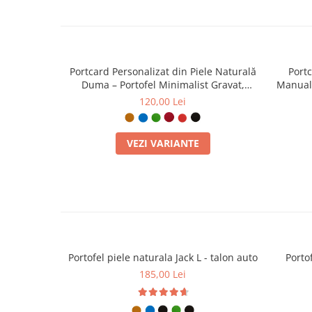
Portcard Personalizat din Piele Naturală
Port
Duma – Portofel Minimalist Gravat,
Manual 
Diverse Culori
C
120,00 Lei
VEZI VARIANTE
Portofel piele naturala Jack L - talon auto
Portof
185,00 Lei