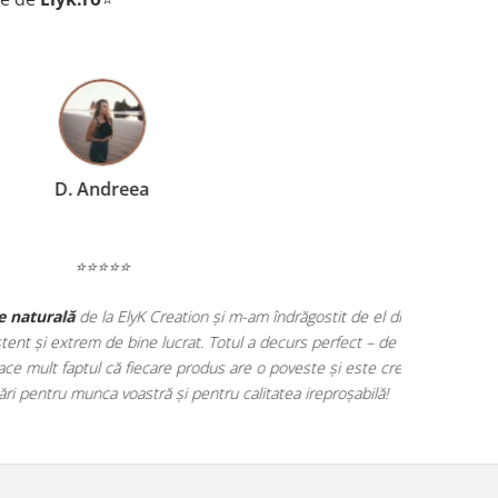
D. Andreea
⭐⭐⭐⭐⭐
aturală
de la ElyK Creation și m-am îndrăgostit de el din
t și extrem de bine lucrat. Totul a decurs perfect – de la
 mult faptul că fiecare produs are o poveste și este creat
pentru munca voastră și pentru calitatea ireproșabilă!