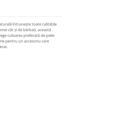
aturală întrunește toate calitățile
emei cât și de bărbați, această
ege culoarea preferată de piele
urie pentru un accesoriu care
erat.