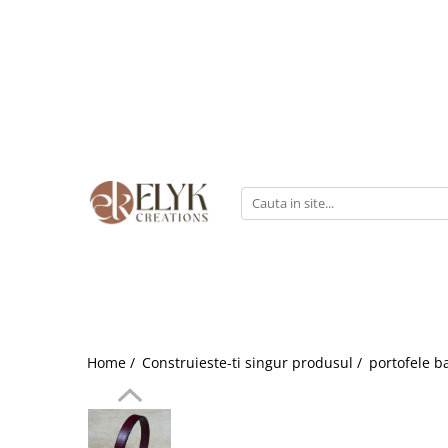
Pentru BARBATI
Pentru FEMEI
Portofele barbati
Genti femei
Bratari Piele
Portofele femei
Rucsacuri femei
Home /
Construieste-ti singur produsul /
portofele b