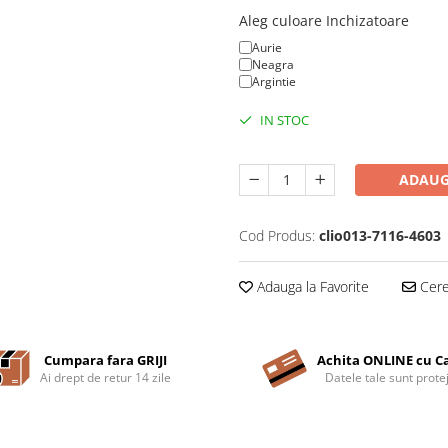
Aleg culoare Inchizatoare
Aurie
Neagra
Argintie
IN STOC
ADAUG
Cod Produs:
clio013-7116-4603
Adauga la Favorite
Cere 
Cumpara fara GRIJI
Achita ONLINE cu C
Ai drept de retur 14 zile
Datele tale sunt prote