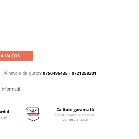
A IN COS
Ai nevoie de ajutor?
0750495435
/
0721258301
informatii
Calitate garantată
ardul
Pentru toate produsele
jate!
comercializate