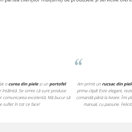
o
curea din piele
și un
portofel
Am primit un
rucsac din piele n
întâlnită. Se simte că sunt produse
prima clipă! Este elegant, rezisten
r comunicarea excelentă. Mă bucur să
comandă până la livrare. Îmi place
et în tot ce face!
manual, cu pasiune. Felicitări 