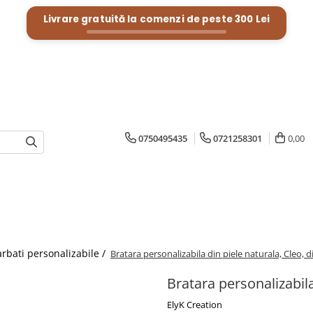
Livrare gratuită la comenzi de peste
300 Lei
0750495435
0721258301
0,00
arbati personalizabile /
Bratara personalizabila din piele naturala, Cleo, d
Bratara personalizabila
ElyK Creation