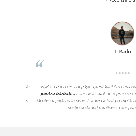
T. Radu
⭐⭐⭐⭐⭐
ată! Se vede
ElyK Creation mi-a depășit așteptările! Am comandat 
ctic, iar
pentru bărbați
, iar finisajele sunt de o precizie rar 
ele au ajuns
făcute cu grijă, nu în serie. Livrarea a fost promptă, ia
ii!
susțin un brand românesc care pune sufl