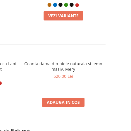
VEZI VARIANTE
a cu Lant
Geanta dama din piele naturala si lemn
Geanta da
t
masiv, Mery
520,00 Lei
ADAUGA IN COS
te de
Elyk.ro
⭐