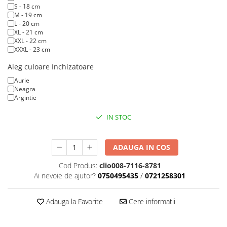
S - 18 cm
M - 19 cm
L - 20 cm
XL - 21 cm
XXL - 22 cm
XXXL - 23 cm
Aleg culoare Inchizatoare
Aurie
Neagra
Argintie
IN STOC
ADAUGA IN COS
Cod Produs:
clio008-7116-8781
Ai nevoie de ajutor?
0750495435
/
0721258301
Adauga la Favorite
Cere informatii