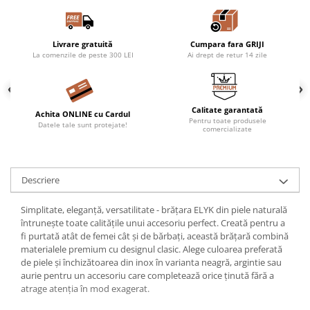
Livrare gratuită
Cumpara fara GRIJI
La comenzile de peste 300 LEI
Ai drept de retur 14 zile
Calitate garantată
Achita ONLINE cu Cardul
Pentru toate produsele
Datele tale sunt protejate!
comercializate
Descriere
Simplitate, eleganță, versatilitate - brățara ELYK din piele naturală
întrunește toate calitățile unui accesoriu perfect. Creată pentru a
fi purtată atât de femei cât și de bărbați, această brățară combină
materialele premium cu designul clasic. Alege culoarea preferată
de piele și închizătoarea din inox în varianta neagră, argintie sau
aurie pentru un accesoriu care completează orice ținută fără a
atrage atenția în mod exagerat.