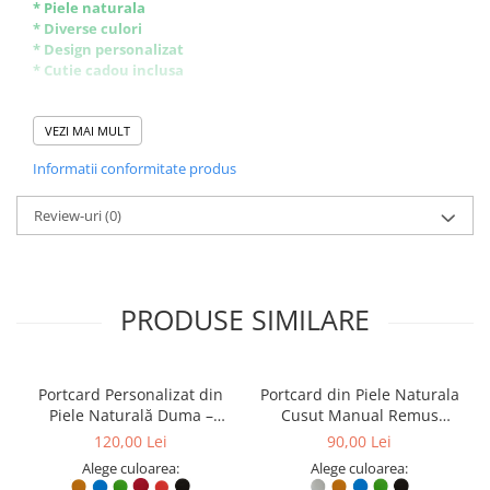
* Piele naturala
* Diverse culori
* Design personalizat
* Cutie cadou inclusa
Simplu de comandat:
- alegi culoare bratara
VEZI MAI MULT
- alegi marimea potrivita
Informatii conformitate produs
- alegi culoare inchizatoare
- alegi ce sa fie scris pe ea
Review-uri
(0)
PRODUSE SIMILARE
Portcard Personalizat din
Portcard din Piele Naturala
Piele Naturală Duma –
Cusut Manual Remus
Portofel Minimalist Gravat,
Personalizabil – Suport
120,00 Lei
90,00 Lei
Diverse Culori
Carduri Plat, Diverse Culori
Alege culoarea:
Alege culoarea: