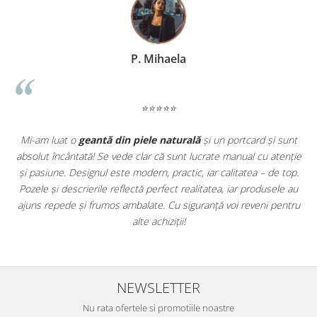
haela
T. Radu
⭐⭐⭐
⭐⭐⭐⭐⭐
 naturală
și un portcard și sunt
ElyK Creation mi-a depășit așteptă
că sunt lucrate manual cu atenție
din piele
și un
portofel pentru băr
 practic, iar calitatea – de top.
precizie rar întâlnită. Se simte că sun
rfect realitatea, iar produsele au
în serie. Livrarea a fost promptă, i
. Cu siguranță voi reveni pentru
bucur să susțin un brand românesc 
hiziții!
face!
NEWSLETTER
Nu rata ofertele si promotiile noastre