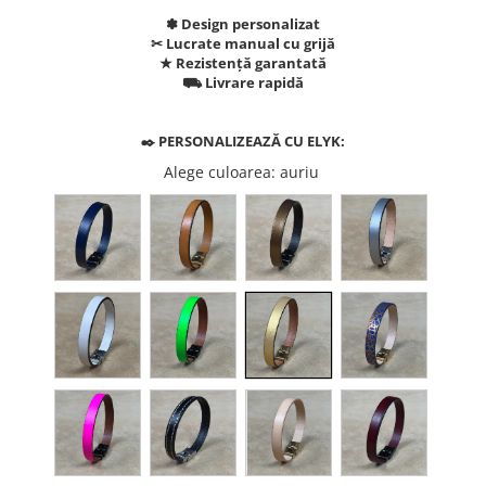
✽ Design personalizat
✂︎ Lucrate manual cu grijă
★ Rezistență garantată
⛟ Livrare rapidă
✒️ PERSONALIZEAZĂ CU ELYK:
Alege culoarea
: auriu