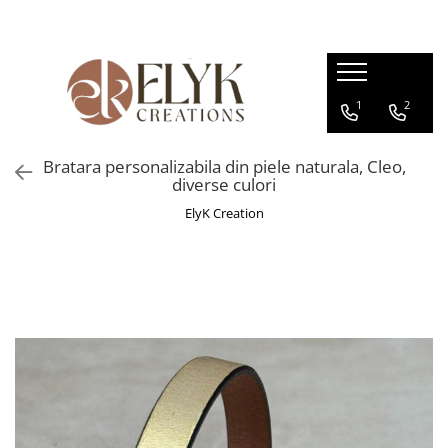
Pentru BARBATI
Pentru FEMEI
1
2
Portofele barbati
Genti femei
Bratari Piele
Portofele femei
Bratara personalizabila din piele naturala, Cleo,
Rucsacuri femei
diverse culori
ElyK Creation