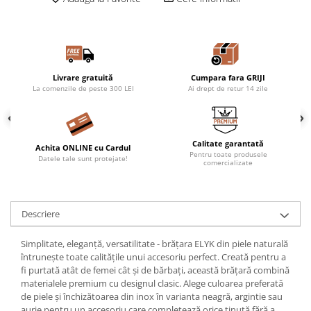
Livrare gratuită
Cumpara fara GRIJI
La comenzile de peste 300 LEI
Ai drept de retur 14 zile
Calitate garantată
Achita ONLINE cu Cardul
Pentru toate produsele
Datele tale sunt protejate!
comercializate
Descriere
Simplitate, eleganță, versatilitate - brățara ELYK din piele naturală
întrunește toate calitățile unui accesoriu perfect. Creată pentru a
fi purtată atât de femei cât și de bărbați, această brățară combină
materialele premium cu designul clasic. Alege culoarea preferată
de piele și închizătoarea din inox în varianta neagră, argintie sau
aurie pentru un accesoriu care completează orice ținută fără a