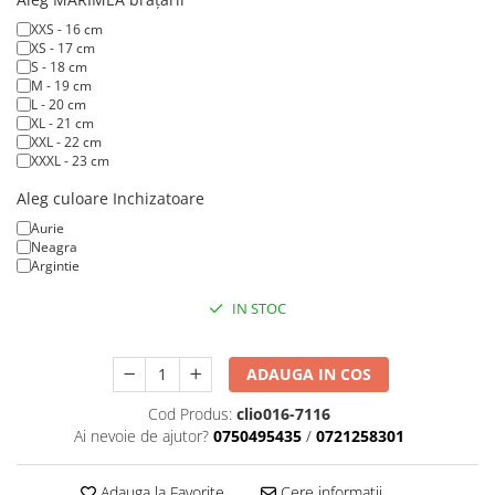
XXS - 16 cm
XS - 17 cm
S - 18 cm
M - 19 cm
L - 20 cm
XL - 21 cm
XXL - 22 cm
XXXL - 23 cm
Aleg culoare Inchizatoare
Aurie
Neagra
Argintie
IN STOC
ADAUGA IN COS
Cod Produs:
clio016-7116
Ai nevoie de ajutor?
0750495435
/
0721258301
Adauga la Favorite
Cere informatii