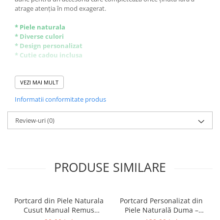
atrage atenția în mod exagerat.
* Piele naturala
* Diverse culori
* Design personalizat
* Cutie cadou inclusa
Simplu de comandat:
- alegi culoare bratara
VEZI MAI MULT
- alegi marimea potrivita
Informatii conformitate produs
- alegi culoare inchizatoare
- alegi ce sa fie scris pe ea
Review-uri
(0)
PRODUSE SIMILARE
Portcard din Piele Naturala
Portcard Personalizat din
Cusut Manual Remus
Piele Naturală Duma –
Personalizabil – Suport
Portofel Minimalist Gravat,