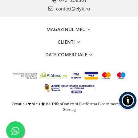
0721258301
contact@elyk.ro
MAGAZINUL MEU
CLIENTI
DATE COMERCIALE
Creat cu ❤ și cu 🧠 de TrifanDan.ro
si
Platforma E-commerce by
Gomag