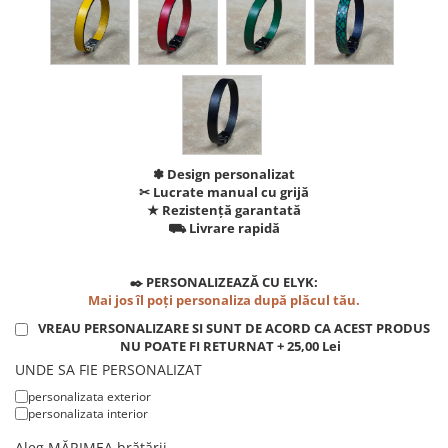
✽ Design personalizat
✂︎ Lucrate manual cu grijă
★ Rezistență garantată
⛟ Livrare rapidă
✒️ PERSONALIZEAZĂ CU ELYK:
Mai jos îl poți personaliza după plăcul tău.
VREAU PERSONALIZARE SI SUNT DE ACORD CA ACEST PRODUS
NU POATE FI RETURNAT + 25,00 Lei
UNDE SA FIE PERSONALIZAT
personalizata exterior
personalizata interior
Aleg MĂRIMEA brățării