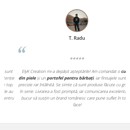
T. Radu
⭐⭐⭐⭐⭐
t
ElyK Creation mi-a depășit așteptările! Am comandat o
curea
ie
din piele
și un
portofel pentru bărbați
, iar finisajele sunt de o
.
precizie rar întâlnită. Se simte că sunt produse făcute cu grijă, nu
u
în serie. Livrarea a fost promptă, iar comunicarea excelentă. Mă
u
bucur să susțin un brand românesc care pune suflet în tot ce
face!