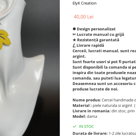
ElyK Creation
40,00 Lei
✽ Design personalizat
✂︎ Lucrate manual cu grijă
★ Rezistență garantată
⎳ Livrare rapidă
Cerceii, lucrati manual, sunt real
argint.
Sunt foarte usori si pot fi purtati
Sunt disponibili la comanda si pe 
inspira din toate produsele noast
comanda, sau puteti lua legatur
Deasemnea sunt un accesoriu ce s
produse lucrate de noi.
Nume produs:
Cercei handmade di
Material :
piele naturala si argint (
Livrare in romania:
din stoc, prin 
Model:
dama
IN STOC
Durata de livrare:
1-2 zile lucrato