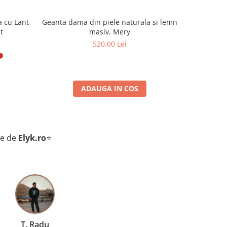
a cu Lant
Geanta dama din piele naturala si lemn
Geanta da
t
masiv, Mery
520,00 Lei
ADAUGA IN COS
te de
Elyk.ro
⭐
D. Andreea