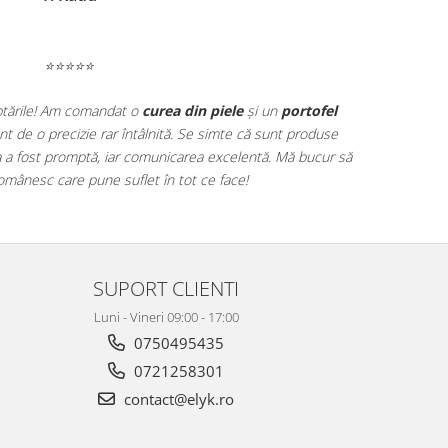
⭐⭐⭐⭐⭐
aturală
de la ElyK Creation și m-am îndrăgostit de el din
nt și extrem de bine lucrat. Totul a decurs perfect – de la
 mult faptul că fiecare produs are o poveste și este creat
 pentru munca voastră și pentru calitatea ireproșabilă!
SUPORT CLIENTI
Luni - Vineri 09:00 - 17:00
0750495435
0721258301
contact@elyk.ro