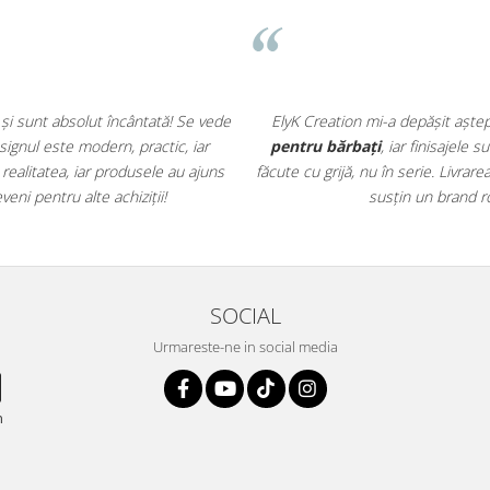
 o
curea din piele
și un
portofel
Am primit un
rucsac din piele n
întâlnită. Se simte că sunt produse
prima clipă! Este elegant, reziste
r comunicarea excelentă. Mă bucur să
comandă până la livrare. Îmi place
et în tot ce face!
manual, cu pasiune. Felicitări
SOCIAL
Urmareste-ne in social media
n