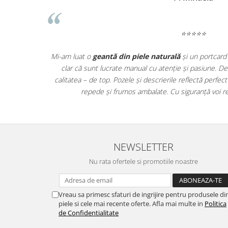
⭐⭐⭐⭐⭐
tată! Se vede
ElyK Creation mi-a depășit așteptările! Am comandat
actic, iar
pentru bărbați
, iar finisajele sunt de o precizie rar 
ele au ajuns
făcute cu grijă, nu în serie. Livrarea a fost promptă, ia
ii!
susțin un brand românesc care pune sufl
NEWSLETTER
Nu rata ofertele si promotiile noastre
Vreau sa primesc sfaturi de ingrijire pentru produsele di
piele si cele mai recente oferte. Afla mai multe in
Politica
de Confidentialitate