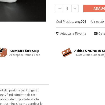
ADAUG
Cod Produs:
ang009
Ai nevoie 
Adauga la Favorite
Cere 
Cumpara fara GRIJI
Achita ONLINE cu C
Ai drept de retur 14 zile
Datele tale sunt prote
t din pasiune pentru genti.
al, fiind admirate de toti
eanta, cate un portofel si alte
r pentru mine si sa ma gandesc la