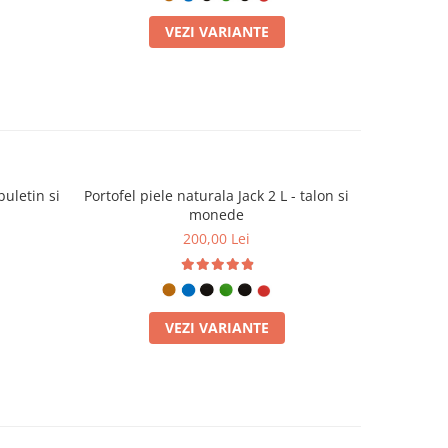
VEZI VARIANTE
buletin si
Portofel piele naturala Jack 2 L - talon si
Portofel pi
monede
200,00 Lei
VEZI VARIANTE