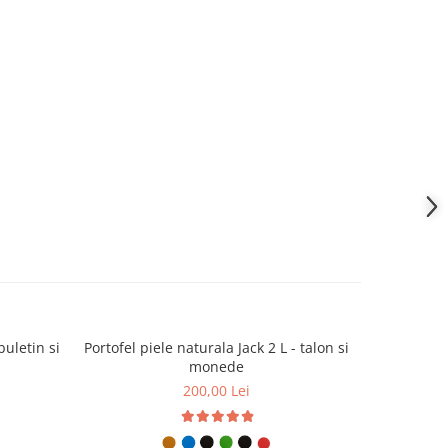
buletin si
Portofel piele naturala Jack 2 L - talon si
Portofel pi
monede
200,00 Lei