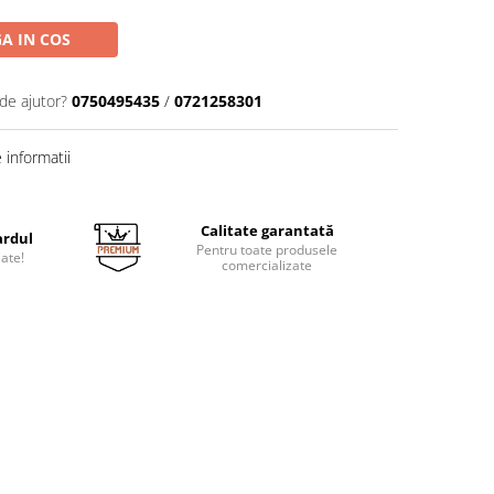
A IN COS
de ajutor?
0750495435
/
0721258301
informatii
Calitate garantată
ardul
Pentru toate produsele
jate!
comercializate