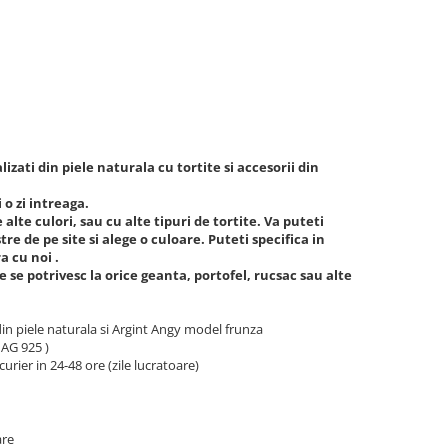
izati din piele naturala cu tortite si accesorii din
 o zi intreaga.
alte culori, sau cu alte tipuri de tortite. Va puteti
re de pe site si alege o culoare. Puteti specifica in
a cu noi .
e potrivesc la orice geanta, portofel, rucsac sau alte
n piele naturala si Argint Angy model frunza
 AG 925 )
curier in 24-48 ore (zile lucratoare)
are