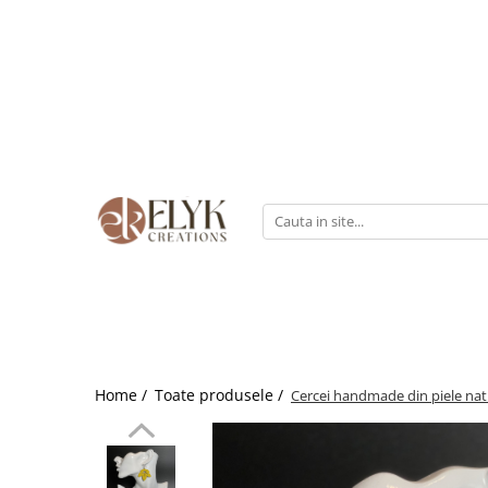
Pentru BARBATI
Pentru FEMEI
Portofele barbati
Genti femei
Bratari Piele
Portofele femei
Rucsacuri femei
Home /
Toate produsele /
Cercei handmade din piele nat