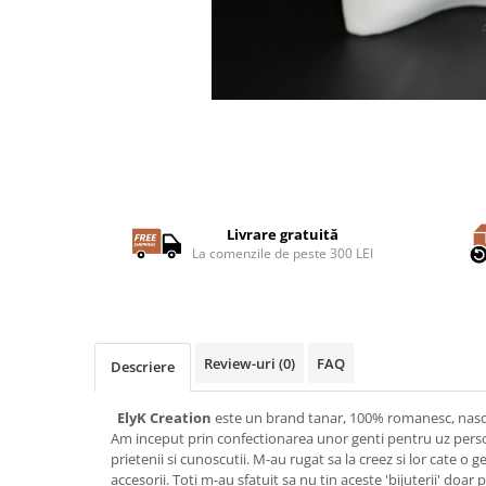
Livrare gratuită
La comenzile de peste 300 LEI
Review-uri
(0)
FAQ
Descriere
ElyK Creation
este un brand tanar, 100% romanesc, nascu
Am inceput prin confectionarea unor genti pentru uz person
prietenii si cunoscutii. M-au rugat sa la creez si lor cate o g
accesorii. Toti m-au sfatuit sa nu tin aceste 'bijuterii' doa