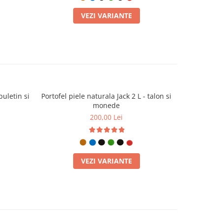
VEZI VARIANTE
buletin si
Portofel piele naturala Jack 2 L - talon si
Portofel pi
monede
200,00 Lei
VEZI VARIANTE