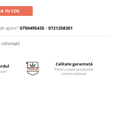
A IN COS
de ajutor?
0750495435
/
0721258301
informatii
Calitate garantată
ardul
Pentru toate produsele
jate!
comercializate