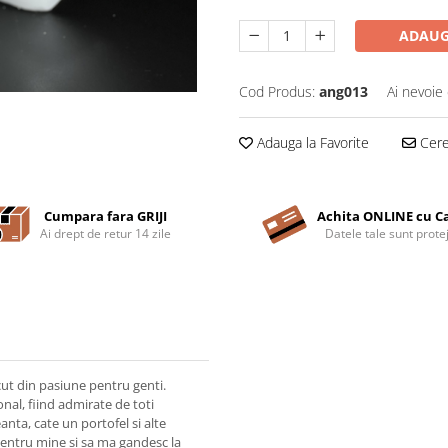
ADAUG
Cod Produs:
ang013
Ai nevoie 
Adauga la Favorite
Cere 
Cumpara fara GRIJI
Achita ONLINE cu C
Ai drept de retur 14 zile
Datele tale sunt prote
t din pasiune pentru genti.
al, fiind admirate de toti
eanta, cate un portofel si alte
r pentru mine si sa ma gandesc la