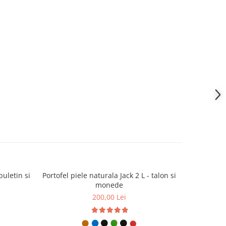
buletin si
Portofel piele naturala Jack 2 L - talon si
Portofel pi
monede
200,00 Lei