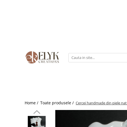
Pentru BARBATI
Pentru FEMEI
Portofele barbati
Genti femei
Bratari Piele
Portofele femei
Rucsacuri femei
Home /
Toate produsele /
Cercei handmade din piele nat