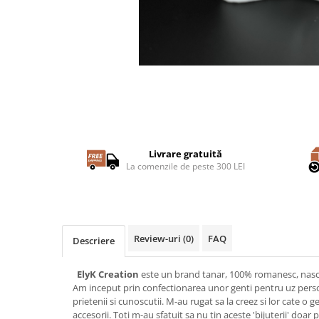
Livrare gratuită
La comenzile de peste 300 LEI
Review-uri
(0)
FAQ
Descriere
ElyK Creation
este un brand tanar, 100% romanesc, nascu
Am inceput prin confectionarea unor genti pentru uz person
prietenii si cunoscutii. M-au rugat sa la creez si lor cate o g
accesorii. Toti m-au sfatuit sa nu tin aceste 'bijuterii' doa