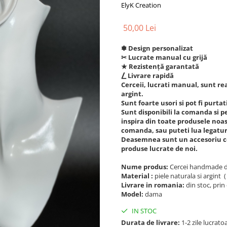
ElyK Creation
50,00 Lei
✽ Design personalizat
✂︎ Lucrate manual cu grijă
★ Rezistență garantată
⎳ Livrare rapidă
Cerceii, lucrati manual, sunt real
argint.
Sunt foarte usori si pot fi purtati
Sunt disponibili la comanda si pe 
inspira din toate produsele noast
comanda, sau puteti lua legatur
Deasemnea sunt un accesoriu ce s
produse lucrate de noi.
Nume produs:
Cercei handmade din
Material :
piele naturala si argint (
Livrare in romania:
din stoc, prin 
Model:
dama
IN STOC
Durata de livrare:
1-2 zile lucrato