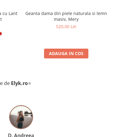
a cu Lant
Geanta dama din piele naturala si lemn
Geanta da
t
masiv, Mery
520,00 Lei
ADAUGA IN COS
te de
Elyk.ro
⭐
D. Andreea