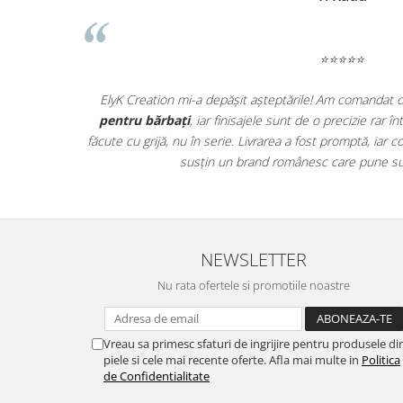
⭐⭐⭐⭐⭐
ată! Se vede
ElyK Creation mi-a depășit așteptările! Am comandat 
ctic, iar
pentru bărbați
, iar finisajele sunt de o precizie rar 
ele au ajuns
făcute cu grijă, nu în serie. Livrarea a fost promptă, ia
ii!
susțin un brand românesc care pune sufl
NEWSLETTER
Nu rata ofertele si promotiile noastre
Vreau sa primesc sfaturi de ingrijire pentru produsele di
piele si cele mai recente oferte. Afla mai multe in
Politica
de Confidentialitate