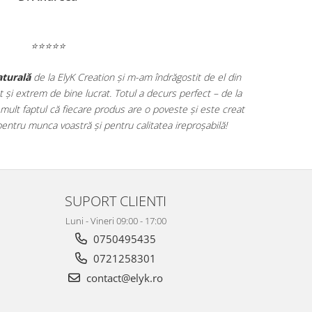
⭐⭐⭐⭐⭐
aturală
de la ElyK Creation și m-am îndrăgostit de el din
t și extrem de bine lucrat. Totul a decurs perfect – de la
 mult faptul că fiecare produs are o poveste și este creat
pentru munca voastră și pentru calitatea ireproșabilă!
SUPORT CLIENTI
Luni - Vineri 09:00 - 17:00
0750495435
0721258301
contact@elyk.ro