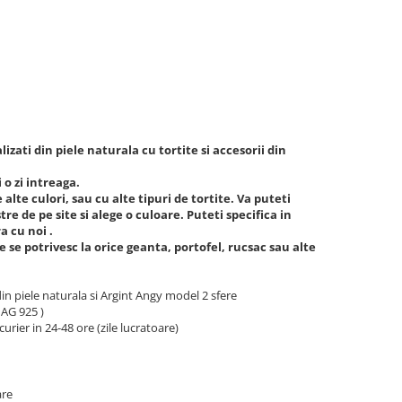
izati din piele naturala cu tortite si accesorii din
 o zi intreaga.
alte culori, sau cu alte tipuri de tortite. Va puteti
re de pe site si alege o culoare. Puteti specifica in
a cu noi .
e potrivesc la orice geanta, portofel, rucsac sau alte
 piele naturala si Argint Angy model 2 sfere
 AG 925 )
curier in 24-48 ore (zile lucratoare)
are