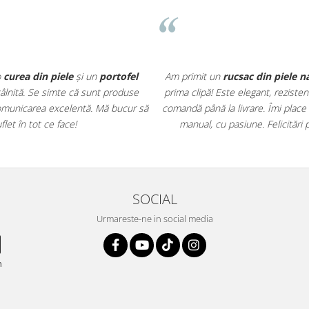
o
curea din piele
și un
portofel
Am primit un
rucsac din piele n
întâlnită. Se simte că sunt produse
prima clipă! Este elegant, rezisten
r comunicarea excelentă. Mă bucur să
comandă până la livrare. Îmi place
et în tot ce face!
manual, cu pasiune. Felicitări 
SOCIAL
Urmareste-ne in social media
n