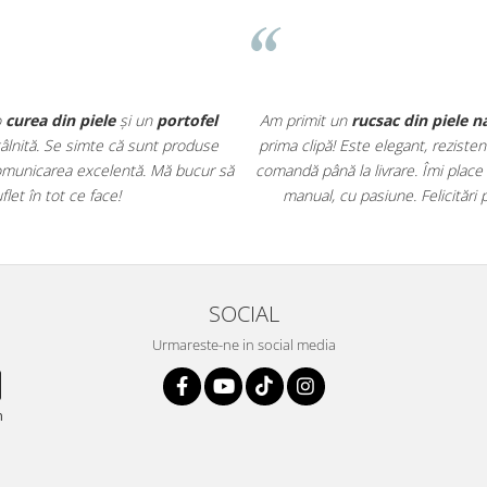
o
curea din piele
și un
portofel
Am primit un
rucsac din piele n
întâlnită. Se simte că sunt produse
prima clipă! Este elegant, rezisten
r comunicarea excelentă. Mă bucur să
comandă până la livrare. Îmi place
et în tot ce face!
manual, cu pasiune. Felicitări 
SOCIAL
Urmareste-ne in social media
n