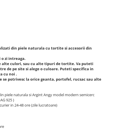
izati din piele naturala cu tortite si accesorii din
 o zi intreaga.
alte culori, sau cu alte tipuri de tortite. Va puteti
re de pe site si alege o culoare. Puteti specifica in
a cu noi .
e potrivesc la orice geanta, portofel, rucsac sau alte
n piele naturala si Argint Angy model modern semicerc
 AG 925 )
curier in 24-48 ore (zile lucratoare)
are