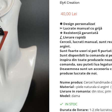
ElyK Creation
40,00 Lei
✽ Design personalizat
✂︎ Lucrate manual cu grijă
★ Rezistență garantată
⎳ Livrare rapidă
Cerceii, lucrati manual, sunt real
argint.
Sunt foarte usori si pot fi purtati
Sunt disponibili la comanda si pe 
inspira din toate produsele noast
comanda, sau puteti lua legatur
Deasemnea sunt un accesoriu ce s
produse lucrate de noi.
Nume produs:
Cercei handmade di
Material :
piele naturala si argint (
Livrare in romania:
din stoc, prin 
Model:
dama
IN STOC
Durata de livrare:
1-2 zile lucrato