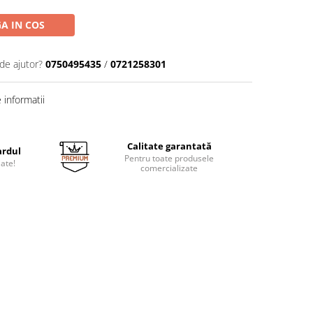
A IN COS
de ajutor?
0750495435
/
0721258301
informatii
Calitate garantată
ardul
Pentru toate produsele
jate!
comercializate