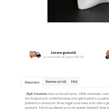
Livrare gratuită
La comenzile de peste 300 LEI
Review-uri
(0)
FAQ
Descriere
ElyK Creation
este un brand tanar, 100% romanesc, nascu
Am inceput prin confectionarea unor genti pentru uz person
prietenii si cunoscutii. M-au rugat sa la creez si lor cate o g
accesorii. Toti m-au sfatuit sa nu tin aceste 'bijuterii' doa