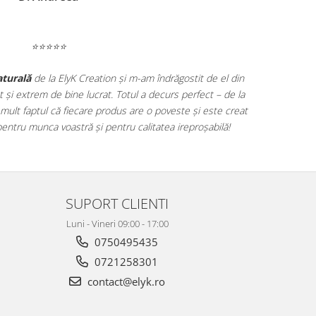
⭐⭐⭐⭐⭐
aturală
de la ElyK Creation și m-am îndrăgostit de el din
t și extrem de bine lucrat. Totul a decurs perfect – de la
 mult faptul că fiecare produs are o poveste și este creat
pentru munca voastră și pentru calitatea ireproșabilă!
SUPORT CLIENTI
Luni - Vineri 09:00 - 17:00
0750495435
0721258301
contact@elyk.ro