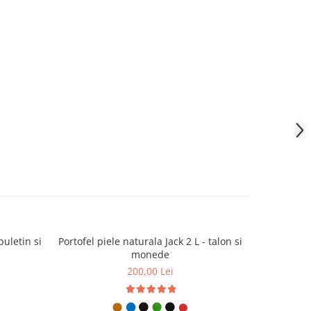
buletin si
Portofel piele naturala Jack 2 L - talon si
Portofel pi
monede
200,00 Lei