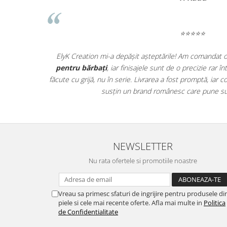
⭐⭐⭐⭐⭐
ată! Se vede
ElyK Creation mi-a depășit așteptările! Am comandat 
ctic, iar
pentru bărbați
, iar finisajele sunt de o precizie rar 
ele au ajuns
făcute cu grijă, nu în serie. Livrarea a fost promptă, ia
ii!
susțin un brand românesc care pune sufl
NEWSLETTER
Nu rata ofertele si promotiile noastre
Vreau sa primesc sfaturi de ingrijire pentru produsele di
piele si cele mai recente oferte. Afla mai multe in
Politica
de Confidentialitate