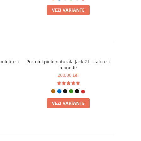
VEZI VARIANTE
buletin si
Portofel piele naturala Jack 2 L - talon si
Portofel pi
monede
200,00 Lei
VEZI VARIANTE