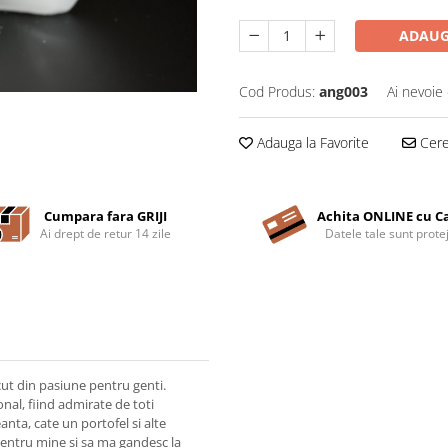
ADAUG
Cod Produs:
ang003
Ai nevoie 
Adauga la Favorite
Cere 
Cumpara fara GRIJI
Achita ONLINE cu C
Ai drept de retur 14 zile
Datele tale sunt prote
t din pasiune pentru genti.
al, fiind admirate de toti
eanta, cate un portofel si alte
r pentru mine si sa ma gandesc la