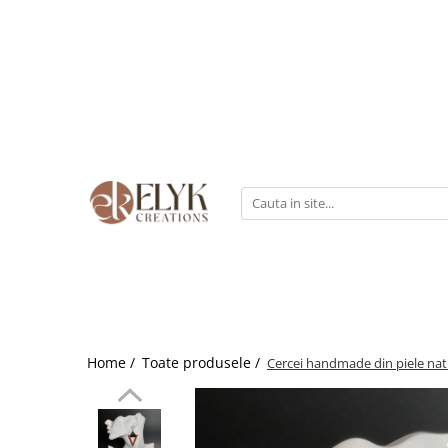
Pentru BARBATI
Pentru FEMEI
Portofele barbati
Genti femei
Bratari Piele
Portofele femei
Rucsacuri femei
Home /
Toate produsele /
Cercei handmade din piele nat