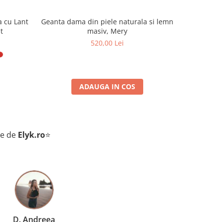
a cu Lant
Geanta dama din piele naturala si lemn
Geanta da
t
masiv, Mery
520,00 Lei
ADAUGA IN COS
te de
Elyk.ro
⭐
D. Andreea