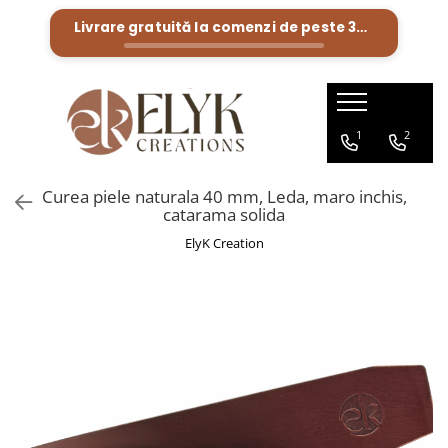
Livrare gratuită la comenzi de peste
300 Lei
Pentru BARBATI
Pentru FEMEI
Portofele barbati
Genti femei
1
2
Bratari Piele
Portofele femei
Rucsacuri femei
Curea piele naturala 40 mm, Leda, maro inchis,
catarama solida
ElyK Creation