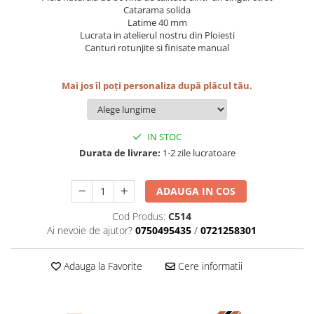
Catarama solida
Latime 40 mm
Lucrata in atelierul nostru din Ploiesti
Canturi rotunjite si finisate manual
Mai jos îl poți personaliza după plăcul tău.
IN STOC
Durata de livrare:
1-2 zile lucratoare
ADAUGA IN COS
Cod Produs:
C514
Ai nevoie de ajutor?
0750495435
/
0721258301
Adauga la Favorite
Cere informatii