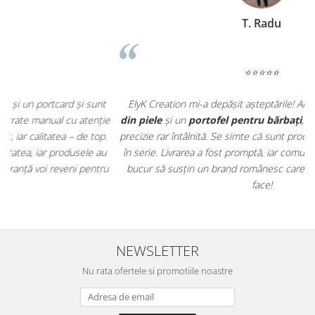
T. Radu
⭐⭐⭐⭐⭐
t
ElyK Creation mi-a depășit așteptările! Am comandat o
curea
ie
din piele
și un
portofel pentru bărbați
, iar finisajele sunt de o
.
precizie rar întâlnită. Se simte că sunt produse făcute cu grijă, nu
u
în serie. Livrarea a fost promptă, iar comunicarea excelentă. Mă
ru
bucur să susțin un brand românesc care pune suflet în tot ce
face!
NEWSLETTER
Nu rata ofertele si promotiile noastre