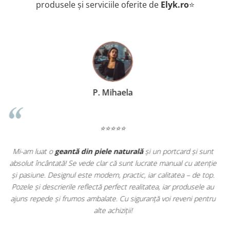
produsele și serviciile oferite de
Elyk.ro
⭐
T. Radu
⭐⭐⭐⭐⭐
sunt
ElyK Creation mi-a depășit așteptările! Am comandat o
curea
enție
din piele
și un
portofel pentru bărbați
, iar finisajele sunt de 
 top.
precizie rar întâlnită. Se simte că sunt produse făcute cu grijă, n
le au
în serie. Livrarea a fost promptă, iar comunicarea excelentă. Mă
entru
bucur să susțin un brand românesc care pune suflet în tot ce
face!