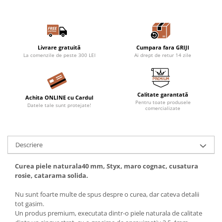
Livrare gratuită
Cumpara fara GRIJI
La comenzile de peste 300 LEI
Ai drept de retur 14 zile
Calitate garantată
Achita ONLINE cu Cardul
Pentru toate produsele
Datele tale sunt protejate!
comercializate
Descriere
Curea piele naturala40 mm, Styx, maro cognac, cusatura
rosie, catarama solida.
Nu sunt foarte multe de spus despre o curea, dar cateva detalii
tot gasim.
Un produs premium, executata dintr-o piele naturala de calitate