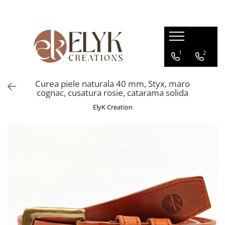
Pentru BARBATI
Pentru FEMEI
1
2
Portofele barbati
Genti femei
Bratari Piele
Portofele femei
Curea piele naturala 40 mm, Styx, maro
Rucsacuri femei
cognac, cusatura rosie, catarama solida
ElyK Creation