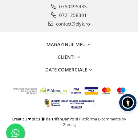
0750495435
0721258301
contact@elyk.ro
MAGAZINUL MEU
CLIENTI
DATE COMERCIALE
Creat cu ❤ și cu 🧠 de TrifanDan.ro
si
Platforma E-commerce by
Gomag