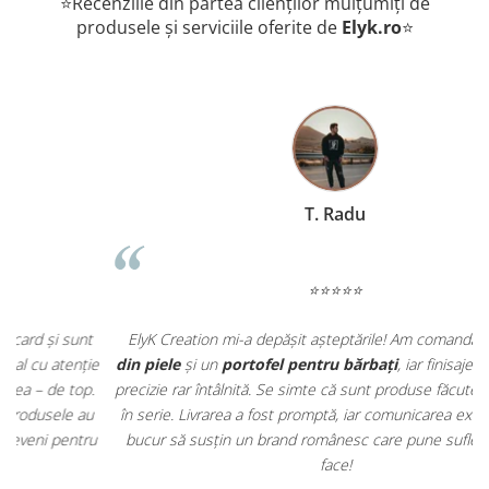
⭐Recenziile din partea clienților mulțumiți de
produsele și serviciile oferite de
Elyk.ro
⭐
T. Radu
⭐⭐⭐⭐⭐
t
ElyK Creation mi-a depășit așteptările! Am comandat o
curea
ie
din piele
și un
portofel pentru bărbați
, iar finisajele sunt de o
.
precizie rar întâlnită. Se simte că sunt produse făcute cu grijă, nu
u
în serie. Livrarea a fost promptă, iar comunicarea excelentă. Mă
u
bucur să susțin un brand românesc care pune suflet în tot ce
face!