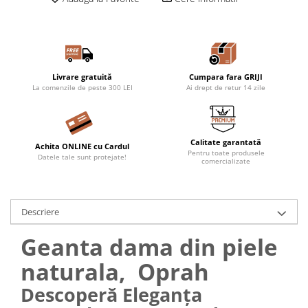
Livrare gratuită
Cumpara fara GRIJI
La comenzile de peste 300 LEI
Ai drept de retur 14 zile
Calitate garantată
Achita ONLINE cu Cardul
Pentru toate produsele
Datele tale sunt protejate!
comercializate
Descriere
Geanta dama din piele
naturala, Oprah
Descoperă Eleganța