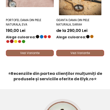
PROFIL FLUID FĂRĂ FERMOARE:
Absența capselor sau a
sistemelor metalice elimină riscul de zgâriere a
telefonului sau agățare a hainelor.
MUCHII TRATATE ȘI ȘLEFUITE:
Marginile exterioare sunt
finisate neted pentru o tranziție fină la atingere și
PORTOFEL DAMA DIN PIELE
GEANTA DAMA DIN PIELE
GE
protecția buzunarelor.
NATURALA, EVA
NATURALA, SARAH
NA
DE
REȚINERE SIGURĂ PRIN PRESIUNE:
Fricțiunea naturală a
190,00 Lei
de la 290,00 Lei
interiorului din piele ține cardurile fixate strâns,
2
Alege culoarea:
Alege culoarea:
prevenind alunecarea accidentală.
A
Vezi Variante
Vezi Variante
⭐Recenziile din partea clienților mulțumiți de
produsele și serviciile oferite de
Elyk.ro
⭐