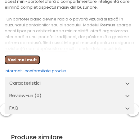
acest mini-portofel oferă o compartimentare inteligentă care
elimină complet aspectul masiv din buzunare.
Un portofel clasic devine rapid o povară vizuală și fizică în
buzunarul pantalonilor sau al sacoului. Modelul
Remus
sparge
acest tipar prin arhitectura sa minimalistă: oferă organizarea
interioară a unui portofel tradițional, dar păstrează o grosime
extrem de redusă, fiind cusut integral manual pentru a asigura o
rezistență care depășește cu mult standardele industriale.
Vezi mai mult
Informatii conformitate produs
Caracteristici
Review-uri
(0)
FAQ
Produse similare