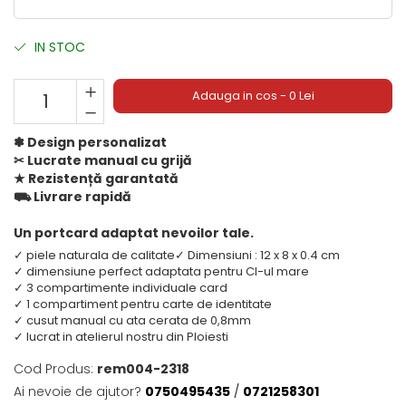
IN STOC
Adauga in cos - 0 Lei
✽ Design personalizat
✂︎ Lucrate manual cu grijă
★ Rezistență garantată
⛟ Livrare rapidă
Un portcard adaptat nevoilor tale.
✓ piele naturala de calitate
✓ Dimensiuni : 12 x 8 x 0.4 cm
✓ dimensiune perfect adaptata pentru CI-ul mare
✓ 3 compartimente individuale card
✓ 1 compartiment pentru carte de identitate
✓ cusut manual cu ata cerata de 0,8mm
✓ lucrat in atelierul nostru din Ploiesti
Cod Produs:
rem004-2318
Ai nevoie de ajutor?
0750495435
/
0721258301