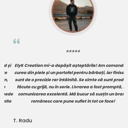
⭐⭐⭐⭐⭐
i
ElyK Creation mi-a depășit așteptările! Am comandat o
A
curea din piele
și un
portofel pentru bărbați
, iar finisajele
sunt de o precizie rar întâlnită. Se simte că sunt produse
re
făcute cu grijă, nu în serie. Livrarea a fost promptă, iar
de
comunicarea excelentă. Mă bucur să susțin un brand
te
românesc care pune suflet în tot ce face!
T. Radu
D